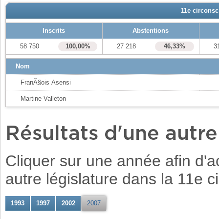
11e circonsc
Inscrits
Abstentions
58 750
100,00%
27 218
46,33%
3
Nom
FranÃ§ois Asensi
Martine Valleton
Résultats d'une autr
Cliquer sur une année afin d'ac
autre législature dans la 11e c
1993
1997
2002
2007