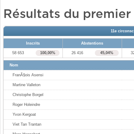
Résultats du premier
11e circonsc
Inscrits
Abstentions
58 653
100,00%
26 416
45,04%
3
Nom
FranÃ§ois Asensi
Martine Valleton
Christophe Borgel
Roger Holeindre
Yvon Kergoat
Viet Tan Trantan