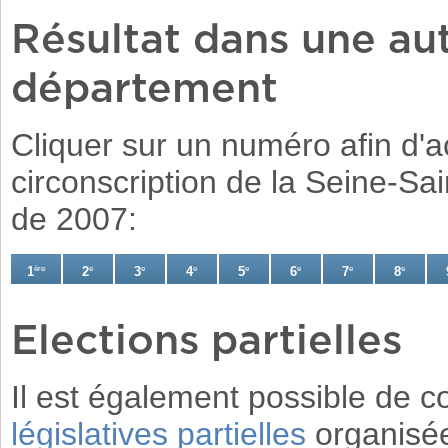
Résultat dans une aut
département
Cliquer sur un numéro afin d'a
circonscription de la Seine-Sai
de 2007:
1
ère
2
e
3
e
4
e
5
e
6
e
7
e
8
e
Elections partielles
Il est également possible de c
législatives partielles
organisée