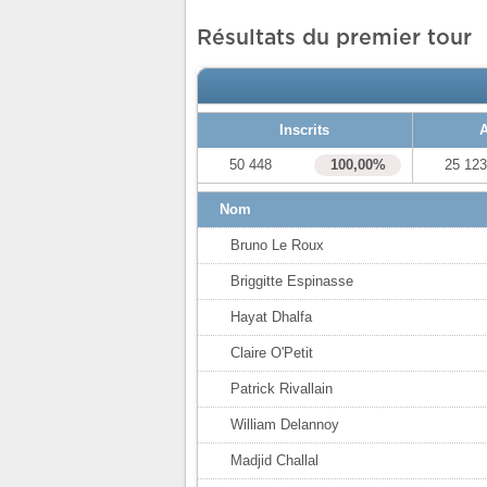
Résultats du premier tour
Inscrits
A
50 448
100,00%
25 12
Nom
Bruno Le Roux
Briggitte Espinasse
Hayat Dhalfa
Claire O'Petit
Patrick Rivallain
William Delannoy
Madjid Challal