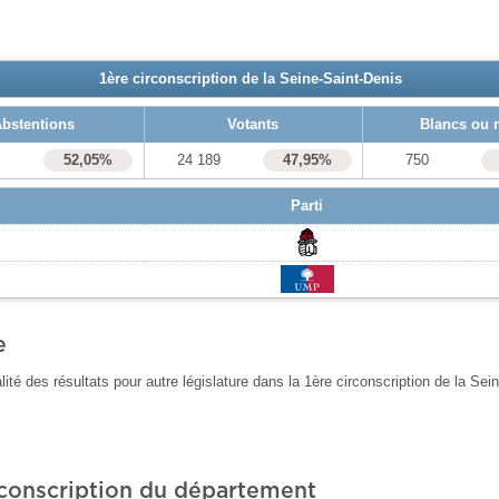
1ère circonscription de la Seine-Saint-Denis
bstentions
Votants
Blancs ou 
9
52,05%
24 189
47,95%
750
Parti
e
alité des résultats pour autre législature dans la 1ère circonscription de la Sei
rconscription du département