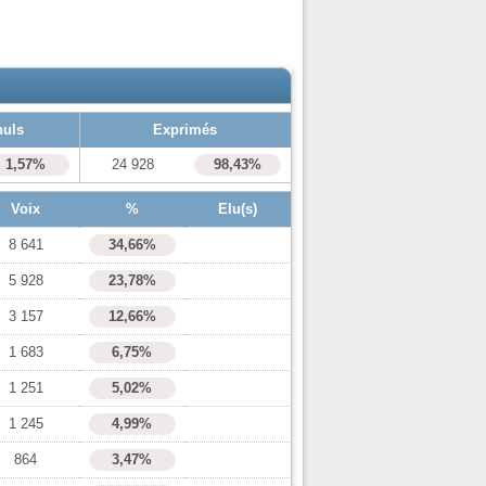
nuls
Exprimés
1,57%
24 928
98,43%
Voix
%
Elu(s)
8 641
34,66%
5 928
23,78%
3 157
12,66%
1 683
6,75%
1 251
5,02%
1 245
4,99%
864
3,47%