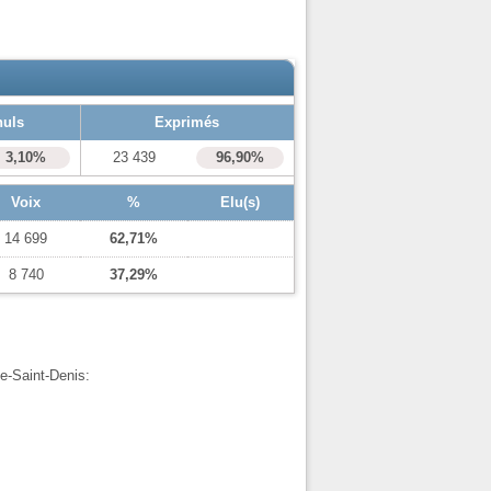
nuls
Exprimés
3,10%
23 439
96,90%
Voix
%
Elu(s)
14 699
62,71%
8 740
37,29%
ne-Saint-Denis: