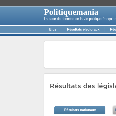
Politiquemania
La base de données de la vie politique français
Elus
Résultats électoraux
Règ
Résultats des législ
Résultats nationaux