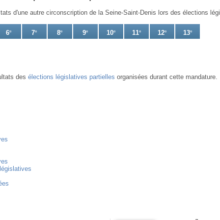
tats d'une autre circonscription de la Seine-Saint-Denis lors des élections lég
6
e
7
e
8
e
9
e
10
e
11
e
12
e
13
e
ultats des
élections législatives partielles
organisées durant cette mandature.
ves
ves
législatives
ées