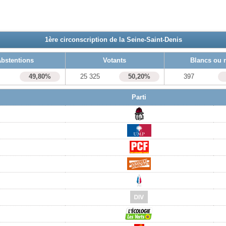
1ère circonscription de la Seine-Saint-Denis
bstentions
Votants
Blancs ou 
3
49,80%
25 325
50,20%
397
Parti