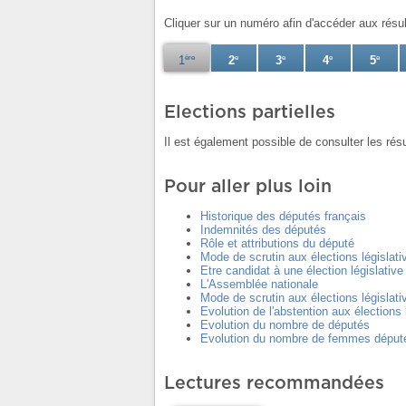
Cliquer sur un numéro afin d'accéder aux résul
1
ère
2
e
3
e
4
e
5
e
Elections partielles
Il est également possible de consulter les rés
Pour aller plus loin
Historique des députés français
Indemnités des députés
Rôle et attributions du député
Mode de scrutin aux élections législati
Etre candidat à une élection législative
L'Assemblée nationale
Mode de scrutin aux élections législati
Evolution de l'abstention aux élections 
Evolution du nombre de députés
Evolution du nombre de femmes déput
Lectures recommandées