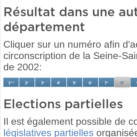
Résultat dans une aut
département
Cliquer sur un numéro afin d'a
circonscription de la Seine-Sai
de 2002:
1
ère
2
e
3
e
4
e
5
e
6
e
7
e
8
e
Elections partielles
Il est également possible de c
législatives partielles
organisée