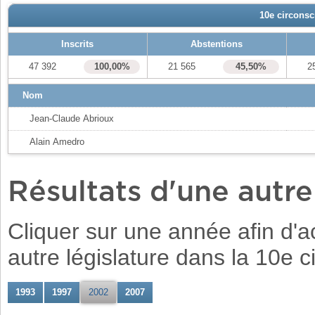
10e circonsc
Inscrits
Abstentions
47 392
100,00%
21 565
45,50%
2
Nom
Jean-Claude Abrioux
Alain Amedro
Résultats d'une autr
Cliquer sur une année afin d'ac
autre législature dans la 10e c
1993
1997
2002
2007