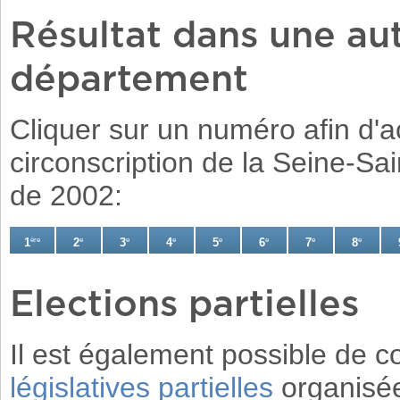
Résultat dans une aut
département
Cliquer sur un numéro afin d'a
circonscription de la Seine-Sai
de 2002:
1
ère
2
e
3
e
4
e
5
e
6
e
7
e
8
e
Elections partielles
Il est également possible de c
législatives partielles
organisée