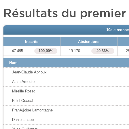
Résultats du premier
10e circonsc
Inscrits
Abstentions
47 495
100,00%
19 170
40,36%
2
Nom
Jean-Claude Abrioux
Alain Amedro
Mireille Roset
Billel Ouadah
FranÃ§oise Lamontagne
Daniel Jacob