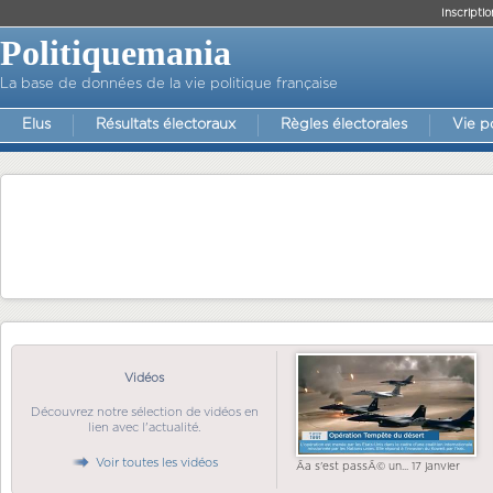
Inscriptio
Politiquemania
La base de données de la vie politique française
Elus
Résultats électoraux
Règles électorales
Vie p
Vidéos
Découvrez notre sélection de vidéos en
lien avec l'actualité.
Voir toutes les vidéos
Ãa s'est passÃ© un... 17 janvier