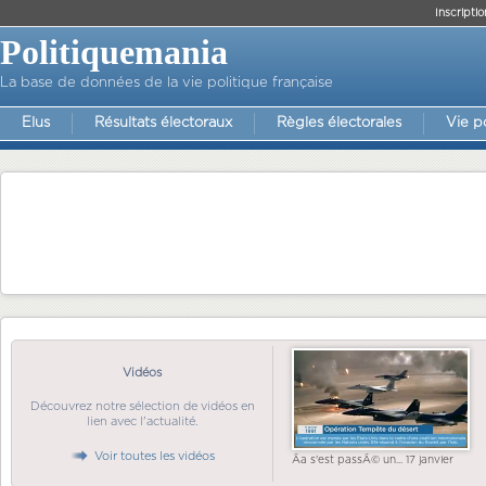
Inscriptio
Politiquemania
La base de données de la vie politique française
Elus
Résultats électoraux
Règles électorales
Vie p
Vidéos
Découvrez notre sélection de vidéos en
lien avec l'actualité.
Voir toutes les vidéos
Ãa s'est passÃ© un... 17 janvier