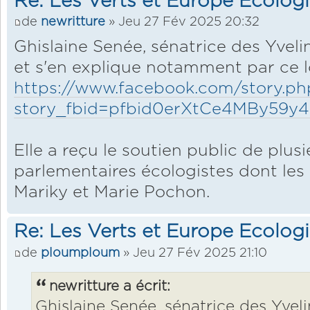
Re: Les Verts et Europe Ecolog
de
newritture
» Jeu 27 Fév 2025 20:32
Ghislaine Senée, sénatrice des Yvelin
et s'en explique notamment par ce 
https://www.facebook.com/story.ph
story_fbid=pfbid0erXtCe4MBy59
Elle a reçu le soutien public de plus
parlementaires écologistes dont les
Mariky et Marie Pochon.
Re: Les Verts et Europe Ecolog
de
ploumploum
» Jeu 27 Fév 2025 21:10
newritture a écrit:
Ghislaine Senée, sénatrice des Yvelin