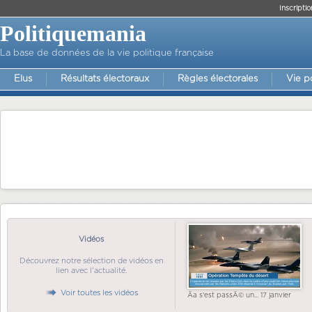
Inscriptio
Politiquemania
La base de données de la vie politique française
Elus
Résultats électoraux
Règles électorales
Vie p
Vidéos
Découvrez notre sélection de vidéos en
lien avec l'actualité.
Voir toutes les vidéos
Ãa s'est passÃ© un... 17 janvier