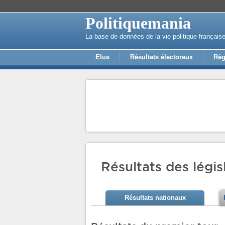
Politiquemania
La base de données de la vie politique français
Elus
Résultats électoraux
Règ
Résultats des légis
Résultats nationaux