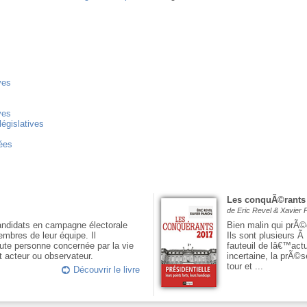
ves
ves
législatives
ées
Les conquÃ©rants
de Eric Revel & Xavier
andidats en campagne électorale
Bien malin qui prÃ©
embres de leur équipe. Il
Ils sont plusieurs 
ute personne concernée par la vie
fauteuil de lâ€™act
t acteur ou observateur.
incertaine, la prÃ
tour et ...
Découvrir le livre