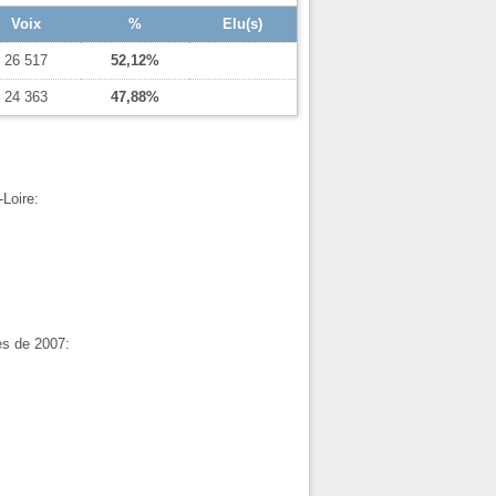
Voix
%
Elu(s)
26 517
52,12%
24 363
47,88%
-Loire:
ves de 2007: