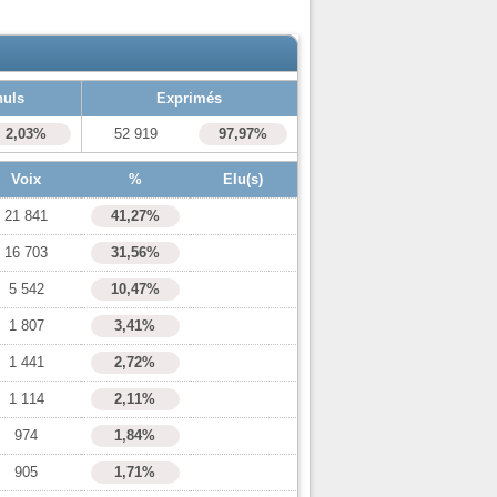
nuls
Exprimés
2,03%
52 919
97,97%
Voix
%
Elu(s)
21 841
41,27%
16 703
31,56%
5 542
10,47%
1 807
3,41%
1 441
2,72%
1 114
2,11%
974
1,84%
905
1,71%