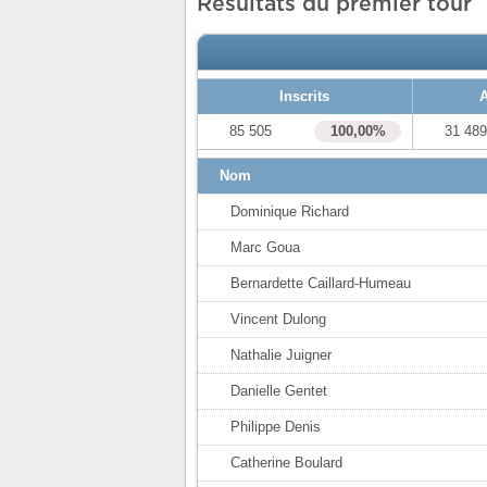
Résultats du premier tour
Inscrits
A
85 505
100,00%
31 48
Nom
Dominique Richard
Marc Goua
Bernardette Caillard-Humeau
Vincent Dulong
Nathalie Juigner
Danielle Gentet
Philippe Denis
Catherine Boulard