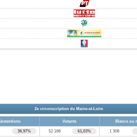
2e circonscription du Maine-et-Loire
bstentions
Votants
Blancs ou 
0
38,97%
52 188
61,03%
1 308