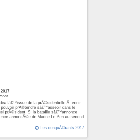
 2017
 Panon
dira lâ€™issue de la prÃ©sidentielle Ã venir.
Ã pouvoir prÃ©tendre sâ€™asseoir dans le
uel prÃ©sident. Si la bataille sâ€™annonce
©sence annoncÃ©e de Marine Le Pen au second
Les conquÃ©rants 2017