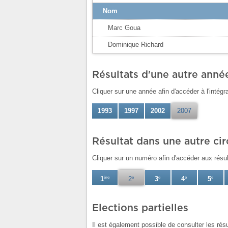
Nom
Marc Goua
Dominique Richard
Résultats d'une autre anné
Cliquer sur une année afin d'accéder à l'intégra
1993
1997
2002
2007
Résultat dans une autre ci
Cliquer sur un numéro afin d'accéder aux résult
1
ère
2
e
3
e
4
e
5
e
Elections partielles
Il est également possible de consulter les rés