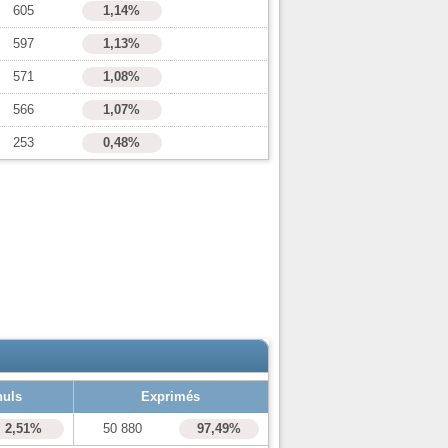
605
1,14%
597
1,13%
571
1,08%
566
1,07%
253
0,48%
nuls
Exprimés
2,51%
50 880
97,49%