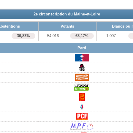
2e circonscription du Maine-et-Loire
bstentions
Votants
Blancs ou 
9
36,83%
54 016
63,17%
1 097
Parti