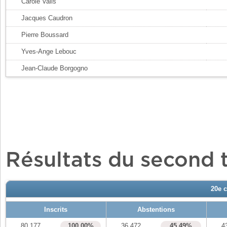
Carole Valls
Jacques Caudron
Pierre Boussard
Yves-Ange Lebouc
Jean-Claude Borgogno
Résultats du second 
20e 
Inscrits
Abstentions
80 177
100,00%
36 472
45,49%
4