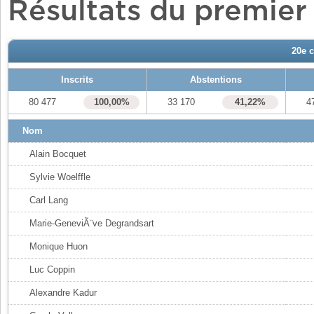
Résultats du premier
20e 
Inscrits
Abstentions
80 477
100,00%
33 170
41,22%
4
Nom
Alain Bocquet
Sylvie Woelffle
Carl Lang
Marie-GeneviÃ¨ve Degrandsart
Monique Huon
Luc Coppin
Alexandre Kadur