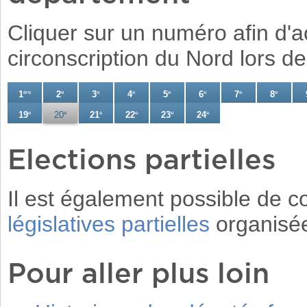
Cliquer sur un numéro afin d'a
circonscription du Nord lors de
1
ère
2
e
3
e
4
e
5
e
6
e
7
e
8
e
19
e
20
e
21
e
22
e
23
e
24
e
Elections partielles
Il est également possible de c
législatives partielles
organisée
Pour aller plus loin