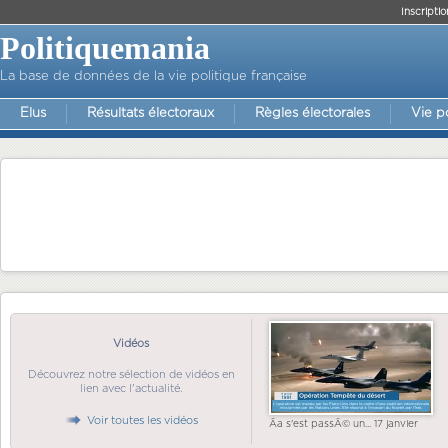
Inscriptio
Politiquemania
La base de données de la vie politique française
Elus
Résultats électoraux
Règles électorales
Vie p
Vidéos
Découvrez notre sélection de vidéos en
lien avec l'actualité.
Voir toutes les vidéos
Ãa s'est passÃ© un... 17 janvier