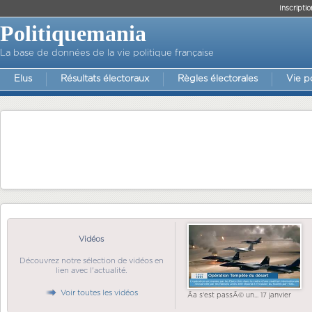
Inscriptio
Politiquemania
La base de données de la vie politique française
Elus
Résultats électoraux
Règles électorales
Vie p
Vidéos
Découvrez notre sélection de vidéos en
lien avec l'actualité.
Voir toutes les vidéos
Ãa s'est passÃ© un... 17 janvier