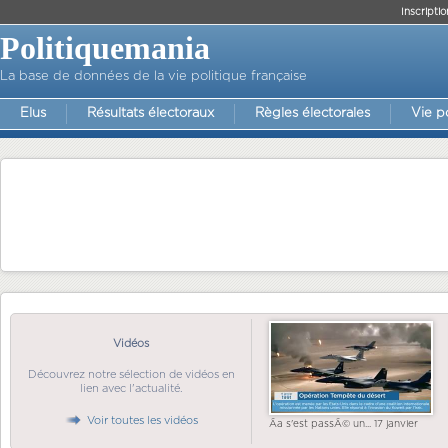
Inscriptio
Politiquemania
La base de données de la vie politique française
Elus
Résultats électoraux
Règles électorales
Vie p
Vidéos
Découvrez notre sélection de vidéos en
lien avec l'actualité.
Voir toutes les vidéos
Ãa s'est passÃ© un... 17 janvier