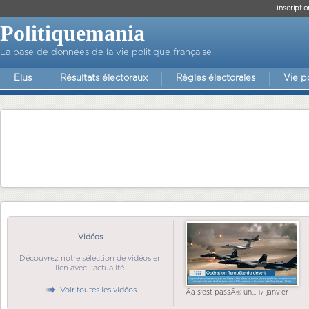
Inscriptio
Politiquemania
La base de données de la vie politique française
Elus
Résultats électoraux
Règles électorales
Vie p
Vidéos
Découvrez notre sélection de vidéos en
lien avec l'actualité.
Voir toutes les vidéos
Ãa s'est passÃ© un... 17 janvier