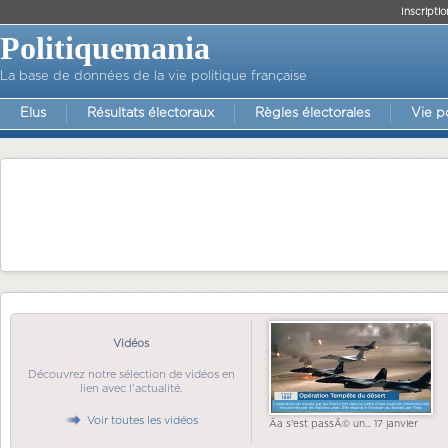
Inscriptio
Politiquemania
La base de données de la vie politique française
Elus
Résultats électoraux
Règles électorales
Vie p
Vidéos
Découvrez notre sélection de vidéos en
lien avec l'actualité.
Voir toutes les vidéos
Ãa s'est passÃ© un... 17 janvier