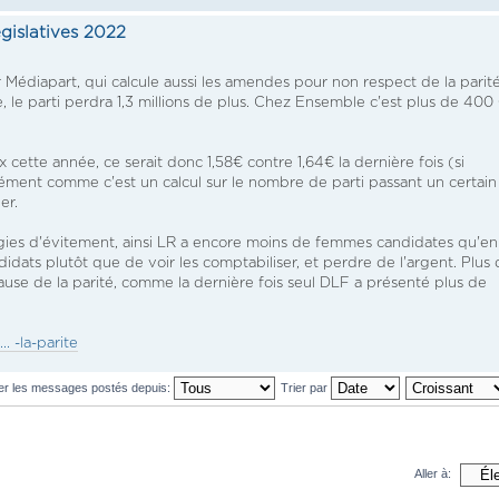
égislatives 2022
 Médiapart, qui calcule aussi les amendes pour non respect de la parité
 le parti perdra 1,3 millions de plus. Chez Ensemble c'est plus de 40
x cette année, ce serait donc 1,58€ contre 1,64€ la dernière fois (si
ément comme c'est un calcul sur le nombre de parti passant un certain
er.
égies d'évitement, ainsi LR a encore moins de femmes candidates qu'en
idats plutôt que de voir les comptabiliser, et perdre de l'argent. Plus 
cause de la parité, comme la dernière fois seul DLF a présenté plus de
. -la-parite
her les messages postés depuis:
Trier par
Aller à: