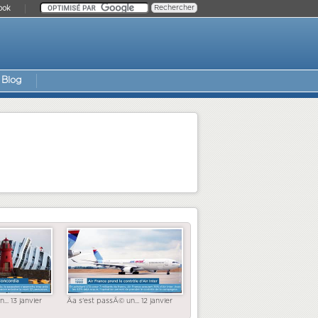
ook
Blog
... 13 janvier
Ãa s'est passÃ© un... 12 janvier