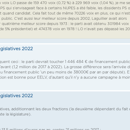
n voix LO passe de 159 470 voix (0,72 %) à 229 969 voix (1,04 %), je me se
S qui s'envisageait face à certains NUPES a été faible, les dissidents PS 
rat quand candidat. Cela fait tout de même 70226 voix en plus, ce qui n'est
blic. C'est aussi leur meilleur score depuis 2002, Laguillier avait alors
eur quatrième meilleur score depuis 1973 : le parti avait obtenu 301984 voix
 de 5% présidentiel) et 474378 voix en 1978 ! LO n'avait pas dépassé les 2
égislatives 2022
diquent ceci : le parti devrait toucher 1 446 484 € de financement publi
vant (1,2 million de 2017 à 2022). La grosse différence sera l'arrivée 
 2 du financement public 'un peu moins de 38000€ par an par député). 
ération est bonne pour EELV, d'autant qu'il n'y a aucune campagne à moi
égislatives 2022
latives, additionnant les deux fractions (la deuxième dépendant du fait
e la législature).