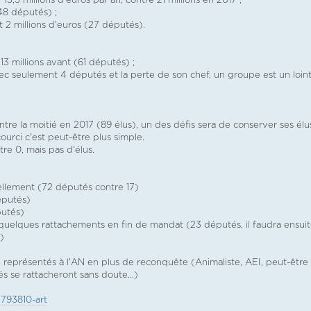
3,5 millions d'euros par an, contre 21 millions en 2017 ;
48 députés) ;
t 2 millions d'euros (27 députés).
13 millions avant (61 députés) ;
 avec seulement 4 députés et la perte de son chef, un groupe est un loin
ontre la moitié en 2017 (89 élus), un des défis sera de conserver ses élu
ourci c'est peut-être plus simple.
tre 0, mais pas d'élus.
uellement (72 députés contre 17)
députés)
putés)
et quelques rattachements en fin de mandat (23 députés, il faudra ensui
)
non représentés à l'AN en plus de reconquête (Animaliste, AEI, peut-être
 se rattacheront sans doute...)
. 793810-art