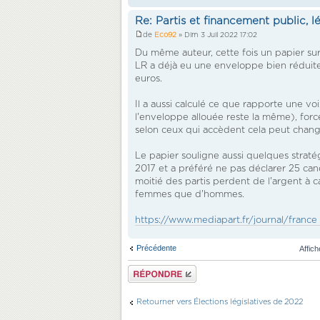
Re: Partis et financement public, l
de
Eco92
» Dim 3 Juil 2022 17:02
Du même auteur, cette fois un papier sur
LR a déjà eu une enveloppe bien réduite,
euros.
Il a aussi calculé ce que rapporte une voi
l'enveloppe allouée reste la même), forc
selon ceux qui accèdent cela peut chang
Le papier souligne aussi quelques strat
2017 et a préféré ne pas déclarer 25 cand
moitié des partis perdent de l'argent à 
femmes que d'hommes.
https://www.mediapart.fr/journal/france ..
Précédente
Affic
Répondre
Retourner vers Élections législatives de 2022