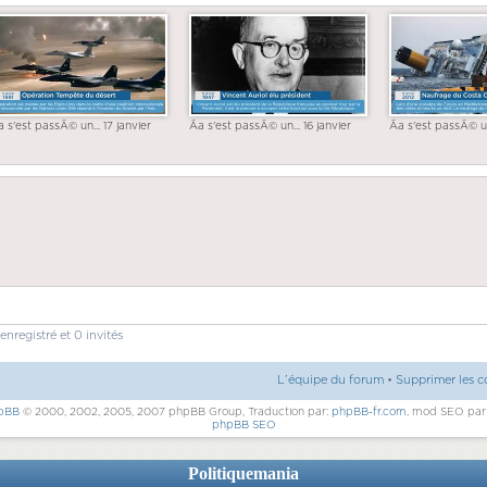
a s'est passÃ© un... 17 janvier
Ãa s'est passÃ© un... 16 janvier
Ãa s'est passÃ© un
enregistré et 0 invités
L’équipe du forum
•
Supprimer les c
pBB
© 2000, 2002, 2005, 2007 phpBB Group, Traduction par:
phpBB-fr.com
, mod SEO pa
phpBB SEO
Politiquemania