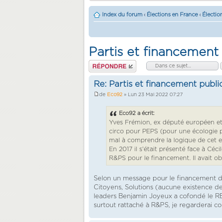
Index du forum
‹
Élections en France
‹
Électio
Partis et financement 
Répondre
Re: Partis et financement public
de
Eco92
» Lun 23 Mai 2022 07:27
Eco92 a écrit:
Yves Frémion, ex député européen et c
circo pour PEPS (pour une écologie p
mal à comprendre la logique de cet ex 
En 2017 il s'était présenté face à Céc
R&PS pour le financement. Il avait ob
Selon un message pour le financement de 
Citoyens, Solutions (aucune existence de
leaders Benjamin Joyeux a cofondé le REV
surtout rattaché à R&PS, je regarderai 