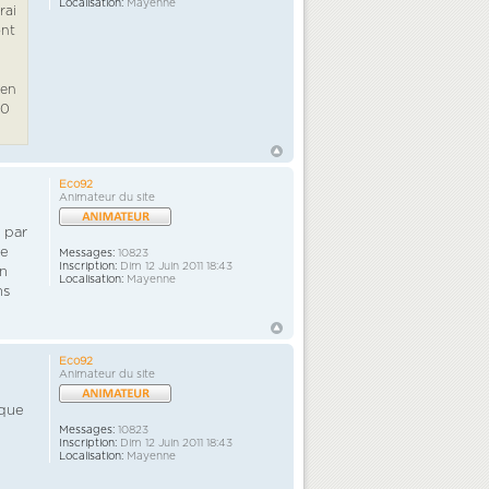
Localisation:
Mayenne
rai
ont
 en
00
Eco92
Animateur du site
c par
de
Messages:
10823
Inscription:
Dim 12 Juin 2011 18:43
En
Localisation:
Mayenne
ns
Eco92
Animateur du site
 que
Messages:
10823
Inscription:
Dim 12 Juin 2011 18:43
Localisation:
Mayenne