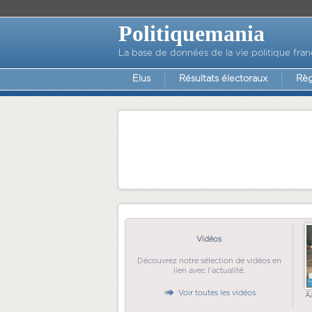
Politiquemania
La base de données de la vie politique fran
Elus
Résultats électoraux
Règ
Vidéos
Découvrez notre sélection de vidéos en
lien avec l'actualité.
Voir toutes les vidéos
Ã