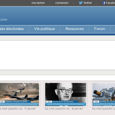
Inscription
Connexion
Twitter
Faceb
çaise
les électorales
Vie politique
Ressources
Forum
a s'est passÃ© un... 17 janvier
Ãa s'est passÃ© un... 16 janvier
Ãa s'est passÃ© un