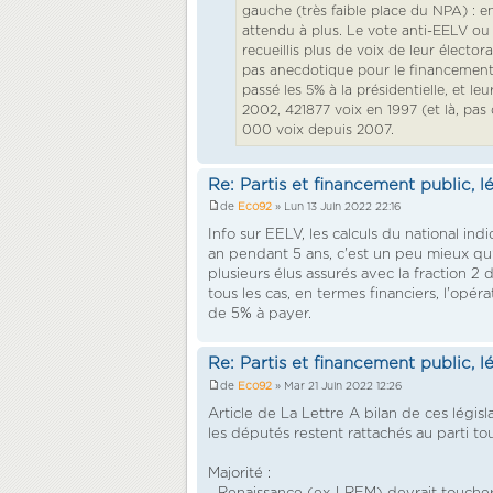
gauche (très faible place du NPA) : e
attendu à plus. Le vote anti-EELV ou P
recueillis plus de voix de leur électo
pas anecdotique pour le financement pu
passé les 5% à la présidentielle, et l
2002, 421877 voix en 1997 (et là, pas
000 voix depuis 2007.
Re: Partis et financement public, l
de
Eco92
» Lun 13 Juin 2022 22:16
Info sur EELV, les calculs du national in
an pendant 5 ans, c'est un peu mieux qu'a
plusieurs élus assurés avec la fraction
tous les cas, en termes financiers, l'op
de 5% à payer.
Re: Partis et financement public, l
de
Eco92
» Mar 21 Juin 2022 12:26
Article de La Lettre A bilan de ces légis
les députés restent rattachés au parti tout
Majorité :