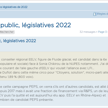
ns législatives de 2022
Règles 
public, législatives 2022
32 messages •
Page
3
, législatives 2022
onseiller régional EELV, figure de Fluide glacial, est candidat dans la 6e
opulaire et sociale) face à Sonia Chikirou de la NUPES notamment. J'ai d
courant de l'aile gauche d'EELV qui voulait l'alliance avec LFI...
ile Duflot dans cette même circo pour "Citoyens, solution", micro-parti alli
tenu 1,89 % (803 voix).
cette campagne PEPS, on verra s'ils ont d'autres candidats, est allié 
puis 2017 mais il avait une fraction de financement via R&PS, un de leu
 puis l'a quitté et est aujourd'hui élu app. EELV en Rhône-Alpes) et
combien de candidat PEPS présente.