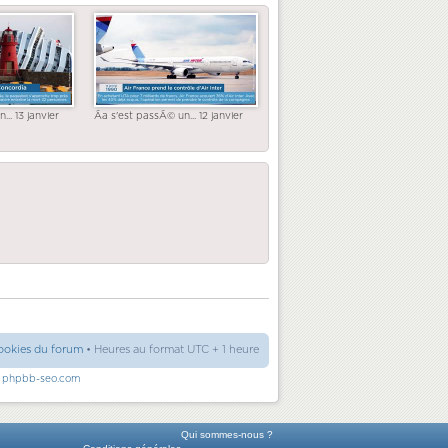
... 13 janvier
Ãa s'est passÃ© un... 12 janvier
ookies du forum
• Heures au format UTC + 1 heure
r
phpbb-seo.com
Qui sommes-nous ?