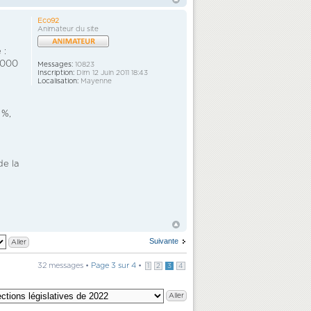
Eco92
Animateur du site
 :
0 000
Messages:
10823
Inscription:
Dim 12 Juin 2011 18:43
Localisation:
Mayenne
 %,
de la
Suivante
32 messages •
Page
3
sur
4
•
1
2
3
4