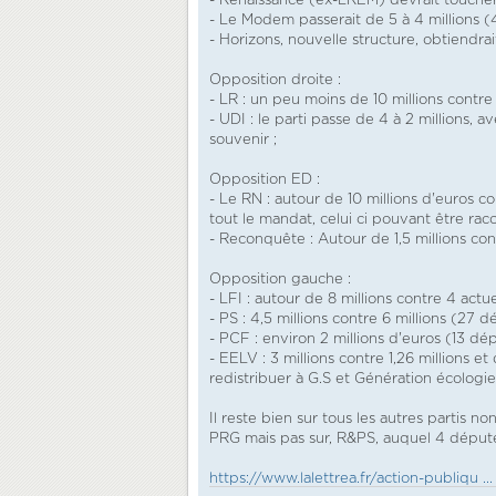
- Renaissance (ex-LREM) devrait toucher 1
- Le Modem passerait de 5 à 4 millions (
- Horizons, nouvelle structure, obtiendrai
Opposition droite :
- LR : un peu moins de 10 millions contre 
- UDI : le parti passe de 4 à 2 millions,
souvenir ;
Opposition ED :
- Le RN : autour de 10 millions d'euros c
tout le mandat, celui ci pouvant être racc
- Reconquête : Autour de 1,5 millions con
Opposition gauche :
- LFI : autour de 8 millions contre 4 act
- PS : 4,5 millions contre 6 millions (27 
- PCF : environ 2 millions d'euros (13 dé
- EELV : 3 millions contre 1,26 millions 
redistribuer à G.S et Génération écologie
Il reste bien sur tous les autres partis 
PRG mais pas sur, R&PS, auquel 4 députés
https://www.lalettrea.fr/action-publiqu ..