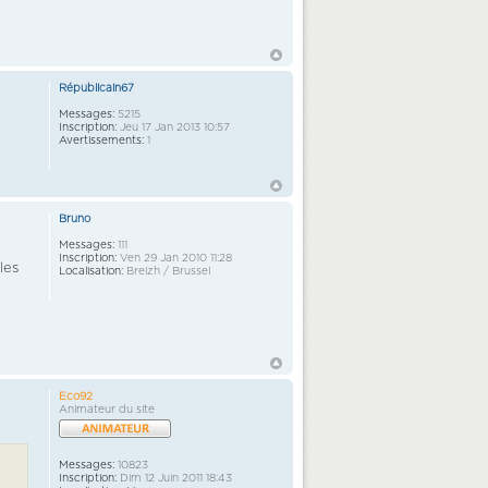
Républicain67
Messages:
5215
Inscription:
Jeu 17 Jan 2013 10:57
Avertissements:
1
Bruno
Messages:
111
Inscription:
Ven 29 Jan 2010 11:28
les
Localisation:
Breizh / Brussel
Eco92
Animateur du site
Messages:
10823
Inscription:
Dim 12 Juin 2011 18:43