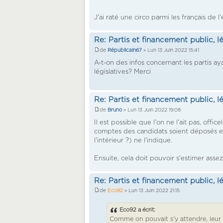
J'ai raté une circo parmi les français de l
Re: Partis et financement public, l
de
Républicain67
» Lun 13 Juin 2022 15:41
A-t-on des infos concernant les partis ay
législatives? Merci
Re: Partis et financement public, l
de
Bruno
» Lun 13 Juin 2022 19:08
Il est possible que l'on ne l'ait pas, off
comptes des candidats soient déposés et
l'intérieur ?) ne l'indique.
Ensuite, cela doit pouvoir s'estimer asse
Re: Partis et financement public, l
de
Eco92
» Lun 13 Juin 2022 21:15
Eco92 a écrit:
Comme on pouvait s'y attendre, leur