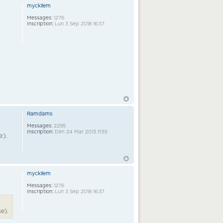
myckilem
Messages:
1276
Inscription:
Lun 3 Sep 2018 16:37
Ramdams
Messages:
2295
Inscription:
Dim 24 Mar 2013 11:55
e).
myckilem
Messages:
1276
Inscription:
Lun 3 Sep 2018 16:37
e).