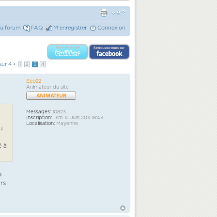
du forum
FAQ
M’enregistrer
Connexion
sur
4
•
1
2
3
4
Eco92
Animateur du site
Messages:
10823
Inscription:
Dim 12 Juin 2011 18:43
Localisation:
Mayenne
u
é à
à
rs