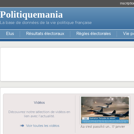
Inscriptio
Politiquemania
La base de données de la vie politique française
Elus
Résultats électoraux
Règles électorales
Vie p
Vidéos
Découvrez notre sélection de vidéos en
lien avec l'actualité.
Voir toutes les vidéos
Ãa s'est passÃ© un... 17 janvier