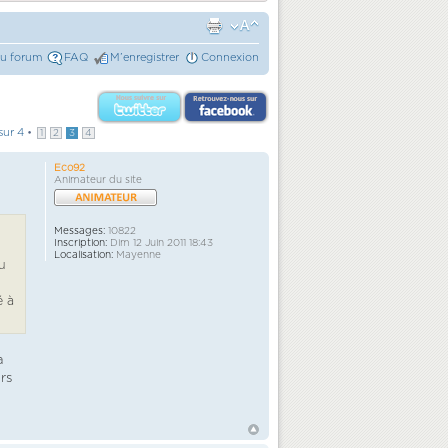
du forum
FAQ
M’enregistrer
Connexion
sur
4
•
1
2
3
4
Eco92
Animateur du site
Messages:
10822
Inscription:
Dim 12 Juin 2011 18:43
Localisation:
Mayenne
u
é à
à
rs