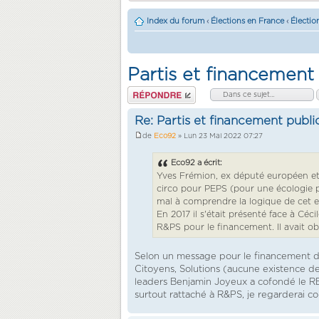
Index du forum
‹
Élections en France
‹
Électio
Partis et financement 
Répondre
Re: Partis et financement public
de
Eco92
» Lun 23 Mai 2022 07:27
Eco92 a écrit:
Yves Frémion, ex député européen et c
circo pour PEPS (pour une écologie p
mal à comprendre la logique de cet ex 
En 2017 il s'était présenté face à Céc
R&PS pour le financement. Il avait ob
Selon un message pour le financement de 
Citoyens, Solutions (aucune existence de
leaders Benjamin Joyeux a cofondé le REV
surtout rattaché à R&PS, je regarderai 