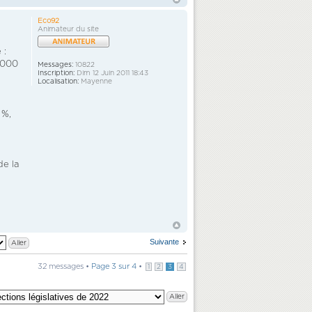
Eco92
Animateur du site
 :
0 000
Messages:
10822
Inscription:
Dim 12 Juin 2011 18:43
Localisation:
Mayenne
 %,
de la
Suivante
32 messages •
Page
3
sur
4
•
1
2
3
4