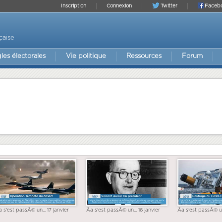
Inscription
Connexion
Twitter
Faceb
çaise
les électorales
Vie politique
Ressources
Forum
a s'est passÃ© un... 17 janvier
Ãa s'est passÃ© un... 16 janvier
Ãa s'est passÃ© un