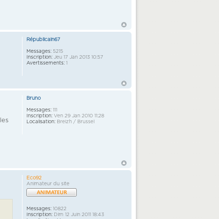
Républicain67
Messages:
5215
Inscription:
Jeu 17 Jan 2013 10:57
Avertissements:
1
Bruno
Messages:
111
Inscription:
Ven 29 Jan 2010 11:28
les
Localisation:
Breizh / Brussel
Eco92
Animateur du site
Messages:
10822
Inscription:
Dim 12 Juin 2011 18:43