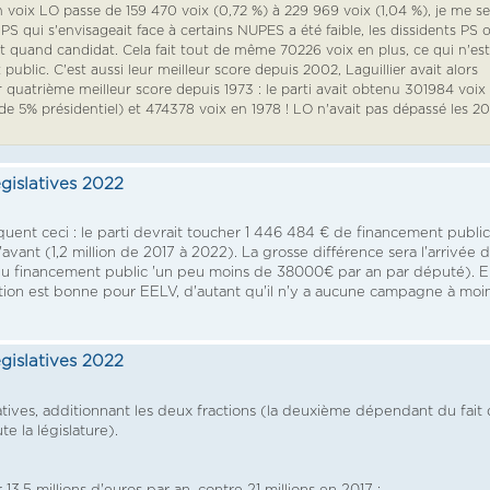
n voix LO passe de 159 470 voix (0,72 %) à 229 969 voix (1,04 %), je me se
S qui s'envisageait face à certains NUPES a été faible, les dissidents PS 
rat quand candidat. Cela fait tout de même 70226 voix en plus, ce qui n'est
blic. C'est aussi leur meilleur score depuis 2002, Laguillier avait alors
eur quatrième meilleur score depuis 1973 : le parti avait obtenu 301984 voix
 de 5% présidentiel) et 474378 voix en 1978 ! LO n'avait pas dépassé les 2
égislatives 2022
diquent ceci : le parti devrait toucher 1 446 484 € de financement publi
vant (1,2 million de 2017 à 2022). La grosse différence sera l'arrivée 
 2 du financement public 'un peu moins de 38000€ par an par député). 
ération est bonne pour EELV, d'autant qu'il n'y a aucune campagne à moi
égislatives 2022
latives, additionnant les deux fractions (la deuxième dépendant du fait
e la législature).