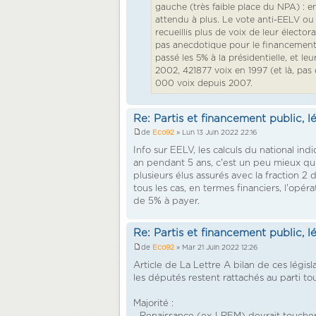
gauche (très faible place du NPA) : e
attendu à plus. Le vote anti-EELV ou P
recueillis plus de voix de leur électo
pas anecdotique pour le financement pu
passé les 5% à la présidentielle, et l
2002, 421877 voix en 1997 (et là, pas
000 voix depuis 2007.
Re: Partis et financement public, l
de
Eco92
» Lun 13 Juin 2022 22:16
Info sur EELV, les calculs du national in
an pendant 5 ans, c'est un peu mieux qu'a
plusieurs élus assurés avec la fraction
tous les cas, en termes financiers, l'op
de 5% à payer.
Re: Partis et financement public, l
de
Eco92
» Mar 21 Juin 2022 12:26
Article de La Lettre A bilan de ces légis
les députés restent rattachés au parti tout
Majorité :