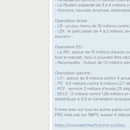
- Renaissance (ex-LREM) devrait toucher 1
- Le Modem passerait de 5 à 4 millions (
- Horizons, nouvelle structure, obtiendrai
Opposition droite :
- LR : un peu moins de 10 millions contre 
- UDI : le parti passe de 4 à 2 millions,
souvenir ;
Opposition ED :
- Le RN : autour de 10 millions d'euros c
tout le mandat, celui ci pouvant être racc
- Reconquête : Autour de 1,5 millions con
Opposition gauche :
- LFI : autour de 8 millions contre 4 act
- PS : 4,5 millions contre 6 millions (27 
- PCF : environ 2 millions d'euros (13 dé
- EELV : 3 millions contre 1,26 millions 
redistribuer à G.S et Génération écologie
Il reste bien sur tous les autres partis 
PRG mais pas sur, R&PS, auquel 4 députés
https://www.lalettrea.fr/action-publiqu ..