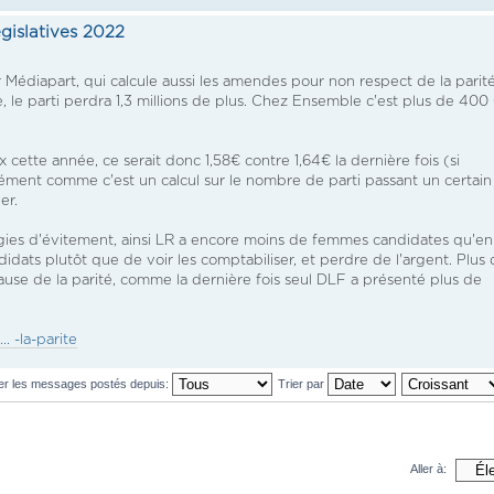
égislatives 2022
 Médiapart, qui calcule aussi les amendes pour non respect de la parité
 le parti perdra 1,3 millions de plus. Chez Ensemble c'est plus de 40
x cette année, ce serait donc 1,58€ contre 1,64€ la dernière fois (si
ément comme c'est un calcul sur le nombre de parti passant un certain
er.
égies d'évitement, ainsi LR a encore moins de femmes candidates qu'en
idats plutôt que de voir les comptabiliser, et perdre de l'argent. Plus 
cause de la parité, comme la dernière fois seul DLF a présenté plus de
. -la-parite
her les messages postés depuis:
Trier par
Aller à: