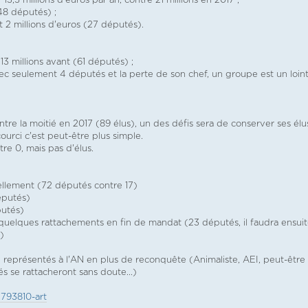
3,5 millions d'euros par an, contre 21 millions en 2017 ;
48 députés) ;
t 2 millions d'euros (27 députés).
13 millions avant (61 députés) ;
 avec seulement 4 députés et la perte de son chef, un groupe est un loin
ontre la moitié en 2017 (89 élus), un des défis sera de conserver ses élu
ourci c'est peut-être plus simple.
tre 0, mais pas d'élus.
uellement (72 députés contre 17)
députés)
putés)
et quelques rattachements en fin de mandat (23 députés, il faudra ensui
)
non représentés à l'AN en plus de reconquête (Animaliste, AEI, peut-être
 se rattacheront sans doute...)
. 793810-art