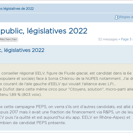
ns législatives de 2022
Règles 
public, législatives 2022
32 messages •
Page
3
, législatives 2022
onseiller régional EELV, figure de Fluide glacial, est candidat dans la 6e
opulaire et sociale) face à Sonia Chikirou de la NUPES notamment. J'ai d
courant de l'aile gauche d'EELV qui voulait l'alliance avec LFI...
ile Duflot dans cette même circo pour "Citoyens, solution", micro-parti alli
tenu 1,89 % (803 voix).
cette campagne PEPS, on verra s'ils ont d'autres candidats, est allié 
puis 2017 mais il avait une fraction de financement via R&PS, un de leu
 puis l'a quitté et est aujourd'hui élu app. EELV en Rhône-Alpes) et
combien de candidat PEPS présente.