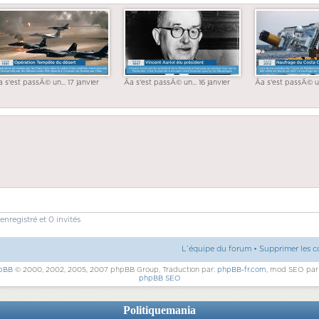
a s'est passÃ© un... 17 janvier
Ãa s'est passÃ© un... 16 janvier
Ãa s'est passÃ© un
enregistré et 0 invités
L’équipe du forum
•
Supprimer les c
pBB
© 2000, 2002, 2005, 2007 phpBB Group, Traduction par:
phpBB-fr.com
, mod SEO pa
phpBB SEO
Politiquemania