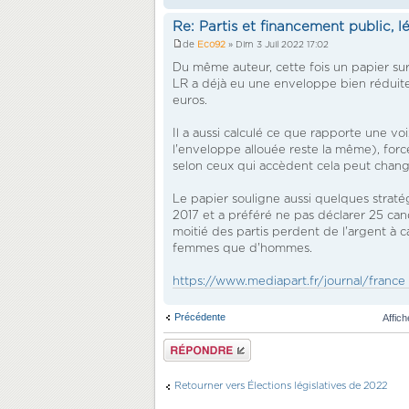
Re: Partis et financement public, l
de
Eco92
» Dim 3 Juil 2022 17:02
Du même auteur, cette fois un papier sur
LR a déjà eu une enveloppe bien réduite,
euros.
Il a aussi calculé ce que rapporte une voi
l'enveloppe allouée reste la même), forc
selon ceux qui accèdent cela peut chang
Le papier souligne aussi quelques strat
2017 et a préféré ne pas déclarer 25 cand
moitié des partis perdent de l'argent à 
femmes que d'hommes.
https://www.mediapart.fr/journal/france ..
Précédente
Affic
Répondre
Retourner vers Élections législatives de 2022