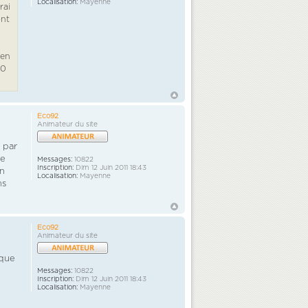
Localisation:
Mayenne
rai
ont
 en
00
Eco92
Animateur du site
c par
de
Messages:
10822
Inscription:
Dim 12 Juin 2011 18:43
En
Localisation:
Mayenne
ns
Eco92
Animateur du site
 que
Messages:
10822
Inscription:
Dim 12 Juin 2011 18:43
Localisation:
Mayenne