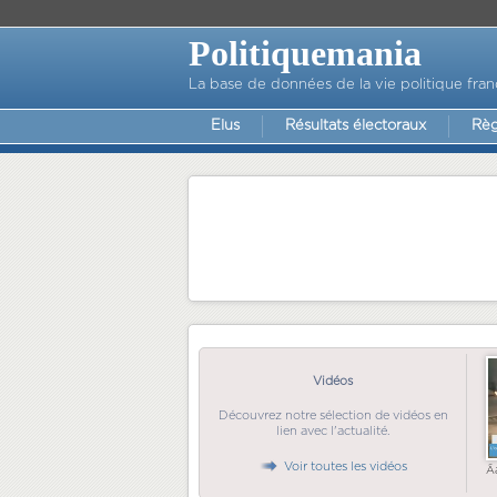
Politiquemania
La base de données de la vie politique fran
Elus
Résultats électoraux
Règ
Vidéos
Découvrez notre sélection de vidéos en
lien avec l'actualité.
Voir toutes les vidéos
Ã