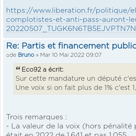
https://www.liberation.fr/politique/e
complotistes-et-anti-pass-auront-le
20220507_TUGK6N6TB5EJVPTN7
Re: Partis et financement public
de
Bruno
» Mar 10 Mai 2022 09:07
Eco92 a écrit:
Sur cette mandature un député c'es
Une voix si on fait plus de 1% c'est 1
Trois remarques :
- La valeur de la voix (hors pénalit
était en 2022 de 1.641 et pas 1.055