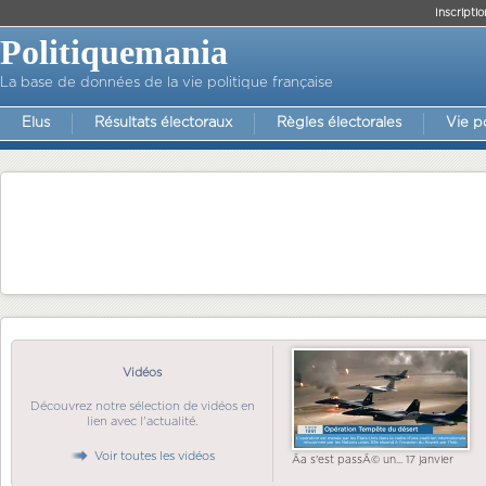
Inscriptio
Politiquemania
La base de données de la vie politique française
Elus
Résultats électoraux
Règles électorales
Vie p
Vidéos
Découvrez notre sélection de vidéos en
lien avec l'actualité.
Voir toutes les vidéos
Ãa s'est passÃ© un... 17 janvier