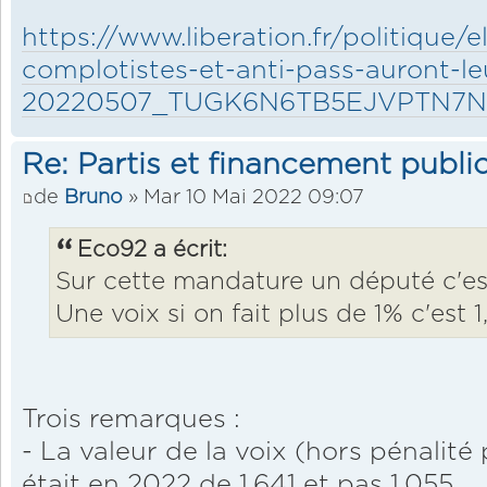
https://www.liberation.fr/politique/e
complotistes-et-anti-pass-auront-le
20220507_TUGK6N6TB5EJVPTN7
Re: Partis et financement public
de
Bruno
» Mar 10 Mai 2022 09:07
Eco92 a écrit:
Sur cette mandature un député c'es
Une voix si on fait plus de 1% c'est 1
Trois remarques :
- La valeur de la voix (hors pénalit
était en 2022 de 1.641 et pas 1.055