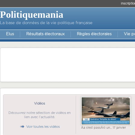
Inscriptio
Politiquemania
La base de données de la vie politique française
Elus
Résultats électoraux
Règles électorales
Vie p
Vidéos
Découvrez notre sélection de vidéos en
lien avec l'actualité.
Voir toutes les vidéos
Ãa s'est passÃ© un... 17 janvier