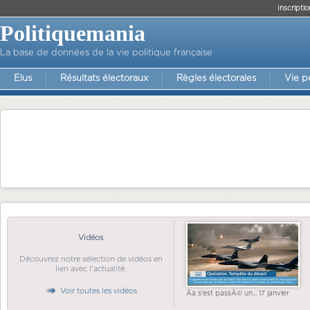
Inscriptio
Politiquemania
La base de données de la vie politique française
Elus
Résultats électoraux
Règles électorales
Vie p
Vidéos
Découvrez notre sélection de vidéos en
lien avec l'actualité.
Voir toutes les vidéos
Ãa s'est passÃ© un... 17 janvier