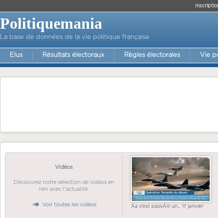
Inscriptio
Politiquemania
La base de données de la vie politique française
Elus
Résultats électoraux
Règles électorales
Vie p
Vidéos
Découvrez notre sélection de vidéos en
lien avec l'actualité.
Voir toutes les vidéos
Ãa s'est passÃ© un... 17 janvier