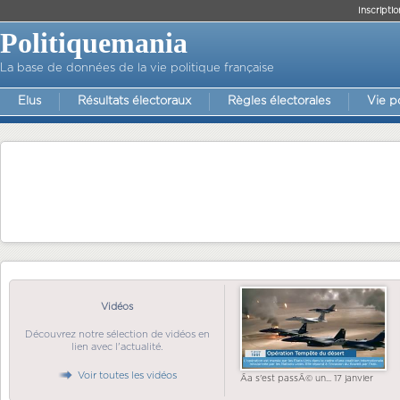
Inscriptio
Politiquemania
La base de données de la vie politique française
Elus
Résultats électoraux
Règles électorales
Vie p
Vidéos
Découvrez notre sélection de vidéos en
lien avec l'actualité.
Voir toutes les vidéos
Ãa s'est passÃ© un... 17 janvier