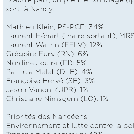
D'autre part, un premier sondage (Ip
sorti à Nancy.
Mathieu Klein, PS-PCF: 34%
Laurent Hénart (maire sortant), M
Laurent Watrin (EELV): 12%
Grégoire Eury (RN): 6%
Nordine Jouira (FI): 5%
Patricia Melet (DLF): 4%
Françoise Hervé (SE): 3%
Jason Vanoni (UPR): 1%
Christiane Nimsgern (LO): 1%
Priorités des Nancéens
Environnement et lutte contre la po