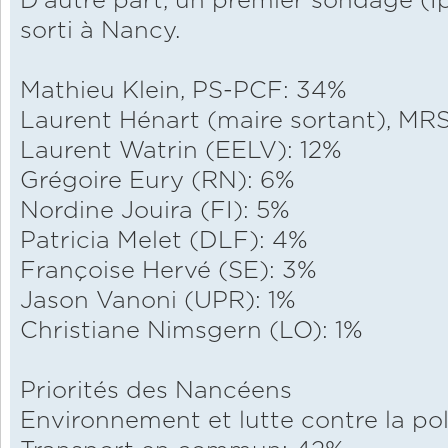
D'autre part, un premier sondage (Ip
sorti à Nancy.
Mathieu Klein, PS-PCF: 34%
Laurent Hénart (maire sortant), M
Laurent Watrin (EELV): 12%
Grégoire Eury (RN): 6%
Nordine Jouira (FI): 5%
Patricia Melet (DLF): 4%
Françoise Hervé (SE): 3%
Jason Vanoni (UPR): 1%
Christiane Nimsgern (LO): 1%
Priorités des Nancéens
Environnement et lutte contre la po