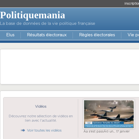
Inscriptio
Politiquemania
La base de données de la vie politique française
Elus
Résultats électoraux
Règles électorales
Vie p
Vidéos
Découvrez notre sélection de vidéos en
lien avec l'actualité.
Voir toutes les vidéos
Ãa s'est passÃ© un... 17 janvier