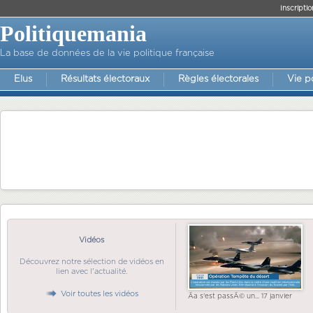
Inscriptio
Politiquemania
La base de données de la vie politique française
Elus
Résultats électoraux
Règles électorales
Vie p
Vidéos
Découvrez notre sélection de vidéos en
lien avec l'actualité.
Voir toutes les vidéos
Ãa s'est passÃ© un... 17 janvier