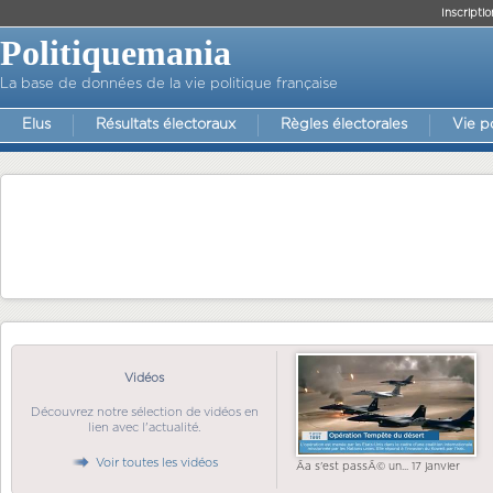
Inscriptio
Politiquemania
La base de données de la vie politique française
Elus
Résultats électoraux
Règles électorales
Vie p
Vidéos
Découvrez notre sélection de vidéos en
lien avec l'actualité.
Voir toutes les vidéos
Ãa s'est passÃ© un... 17 janvier