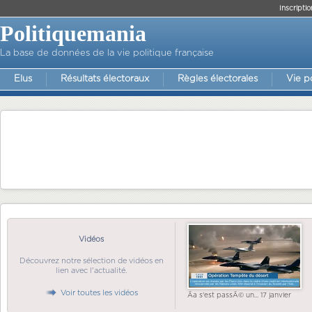
Inscriptio
Politiquemania
La base de données de la vie politique française
Elus
Résultats électoraux
Règles électorales
Vie p
Vidéos
Découvrez notre sélection de vidéos en
lien avec l'actualité.
Voir toutes les vidéos
Ãa s'est passÃ© un... 17 janvier