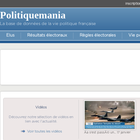
Inscriptio
Politiquemania
La base de données de la vie politique française
Elus
Résultats électoraux
Règles électorales
Vie p
Vidéos
Découvrez notre sélection de vidéos en
lien avec l'actualité.
Voir toutes les vidéos
Ãa s'est passÃ© un... 17 janvier