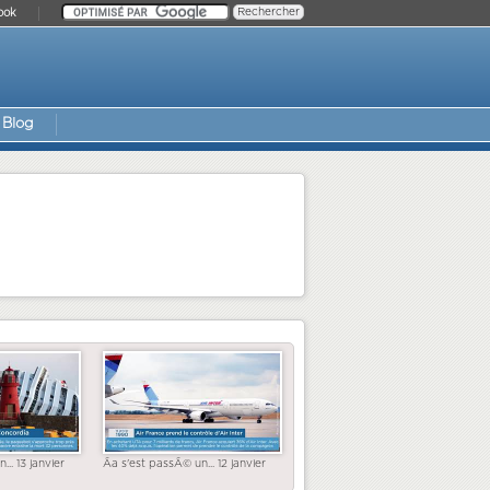
ook
Blog
... 13 janvier
Ãa s'est passÃ© un... 12 janvier