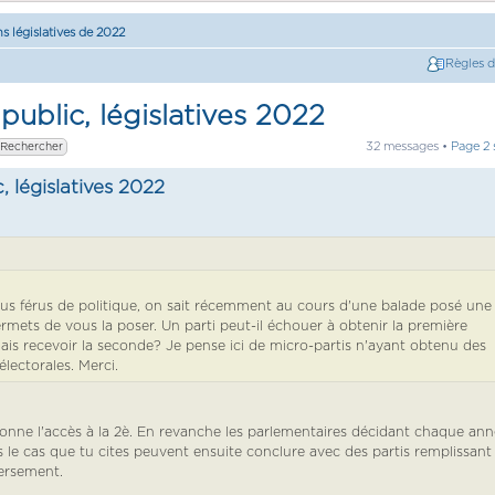
ns législatives de 2022
Règles 
public, législatives 2022
32 messages •
Page
2
, législatives 2022
s férus de politique, on sait récemment au cours d'une balade posé une
rmets de vous la poser. Un parti peut-il échouer à obtenir la première
is recevoir la seconde? Je pense ici de micro-partis n'ayant obtenu des
électorales. Merci.
tionne l'accès à la 2è. En revanche les parlementaires décidant chaque an
ans le cas que tu cites peuvent ensuite conclure avec des partis remplissant 
ersement.