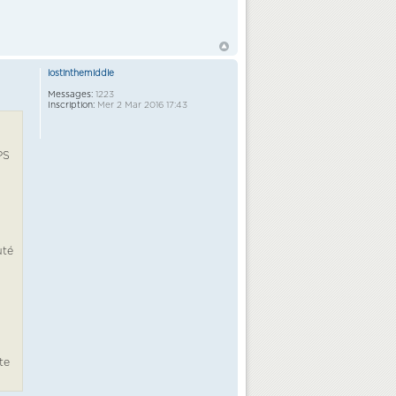
lostinthemiddle
Messages:
1223
Inscription:
Mer 2 Mar 2016 17:43
PS
uté
te