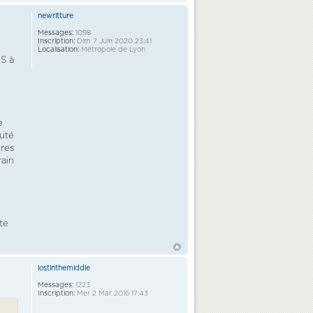
newritture
Messages:
1098
Inscription:
Dim 7 Juin 2020 23:41
Localisation:
Métropole de Lyon
PS à
e
puté
tres
rain
te
lostinthemiddle
Messages:
1223
Inscription:
Mer 2 Mar 2016 17:43