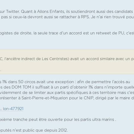
ur Twitter. Quant à Allons Enfants, ils soutiendront aussi des candidats
 pas si ceux-la devront aussi se rattacher à RPS. Je n'ai rien trouvé pou
gistes de droite, la seule trace d'un accord est un retweet de PU, c'es
l'ancêtre indirect de Les Centristes) avait un accord similaire avec un p
i
.
 1% dans 50 circos avait une exception : afin de permettre l'accès au
s des DOM TOM il suffisait à un parti d'obtenir 1% dans n'importe quell
évidemment de se limiter aux partis spécifiques à ces territoire mais c'es
présenter à Saint-Pierre-et-Miquelon pour le CNIP, dirigé par le maire 
.. lon-477921
uxième tranche peut être ouverte pour les partis ultra marins .
putés n'est public que depuis 2012.