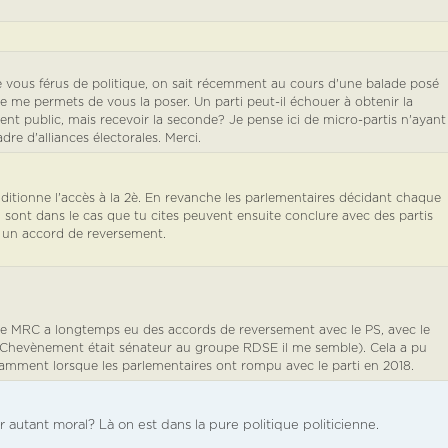
vous férus de politique, on sait récemment au cours d'une balade posé
e me permets de vous la poser. Un parti peut-il échouer à obtenir la
t public, mais recevoir la seconde? Je pense ici de micro-partis n'ayant
re d'alliances électorales. Merci.
nditionne l'accès à la 2è. En revanche les parlementaires décidant chaque
qui sont dans le cas que tu cites peuvent ensuite conclure avec des partis
c un accord de reversement.
 Le MRC a longtemps eu des accords de reversement avec le PS, avec le
evènement était sénateur au groupe RDSE il me semble). Cela a pu
mment lorsque les parlementaires ont rompu avec le parti en 2018.
r autant moral? Là on est dans la pure politique politicienne.