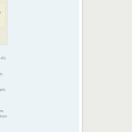
e
a dû
e-
rti
re
tion