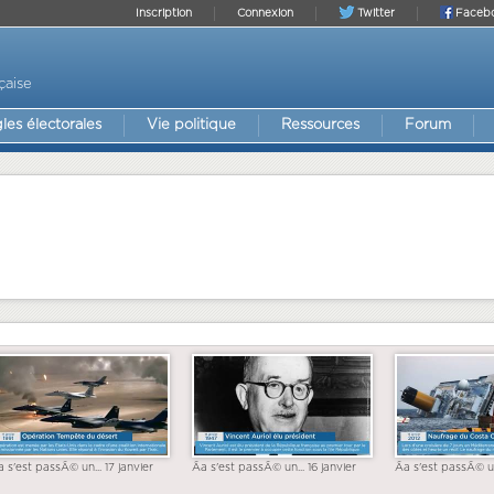
Inscription
Connexion
Twitter
Faceb
çaise
les électorales
Vie politique
Ressources
Forum
a s'est passÃ© un... 17 janvier
Ãa s'est passÃ© un... 16 janvier
Ãa s'est passÃ© un