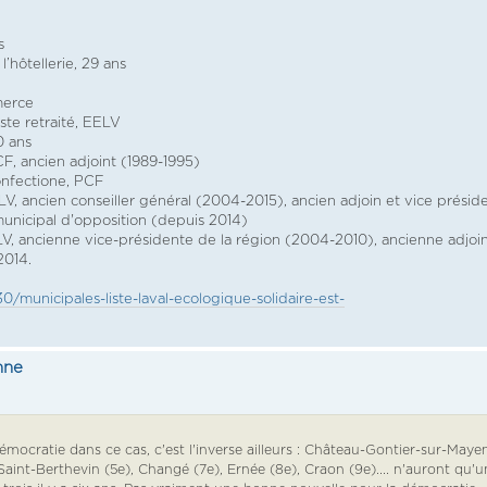
s
’hôtellerie, 29 ans
merce
ste retraité, EELV
0 ans
CF, ancien adjoint (1989-1995)
onfectione, PCF
LV, ancien conseiller général (2004-2015), ancien adjoin et vice présid
municipal d'opposition (depuis 2014)
, ancienne vice-présidente de la région (2004-2010), ancienne adjoi
2014.
30/municipales-liste-laval-ecologique-solidaire-est-
nne
émocratie dans ce cas, c'est l'inverse ailleurs : Château-Gontier-sur-Maye
, Saint-Berthevin (5e), Changé (7e), Ernée (8e), Craon (9e).... n'auront qu'