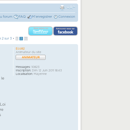
du forum
FAQ
M’enregistrer
Connexion
e
2
sur
3
•
1
2
3
Eco92
Animateur du site
Messages:
10823
Inscription:
Dim 12 Juin 2011 18:43
Localisation:
Mayenne
 le
 Loi
re
s