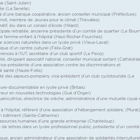
se (Saint-Julien)
itée (La Senelle)
nal d’une banque coopérative, ancien conseiller municipal (Préfecture)
droit, membre de Jeunes pour le climat (Thévalles)
tif, élu dans un conseil d’école (Hilard)
icipale retraitée, ancienne présidente d’un comité de quartier (Le Bour
pôle femme-enfant à l’hôpital (Haut-Rocher-Fourches)
de sciences naturelles dans un lycée privé (Vieux-Laval)
ique d’un centre culturel (Félix-Grat)
rences à l’IUT, secrétaire d’un club sportif (Le Pecq)
aité, dirigeant associatif national, conseiller municipal sortant (Cathédral
vice-présidente d’une association contre les discriminations et
té santé (Haute-Follis)
aité des sapeurs-pompiers, vice-président d’un club cyclotouriste (Le
eure-documentaliste en lycée privé (Britais)
neur en nouvelles technologies (Gué d’Orger)
uéricultrice, directrice de crèche, administratrice d’une mutuelle (quai 
 à l’hôpital, référent d’une association d’hébergement solidaire, (Murat
en bâtiment (Sainte-Catherine)
ressources humaines d’une grande entreprise (Chanteloup)
 de lettres dans un lycée professionnel public, présidente d’un comité
ue, ancien administrateur d’une association de solidarités interculturel