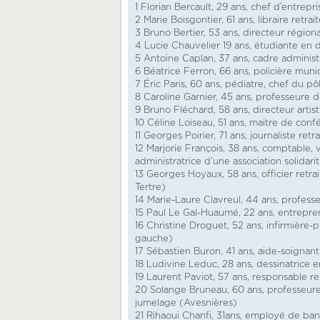
1 Florian Bercault, 29 ans, chef d’entrepri
2 Marie Boisgontier, 61 ans, libraire retra
3 Bruno Bertier, 53 ans, directeur régio
4 Lucie Chauvelier 19 ans, étudiante en 
5 Antoine Caplan, 37 ans, cadre administra
6 Béatrice Ferron, 66 ans, policière mun
7 Éric Paris, 60 ans, pédiatre, chef du 
8 Caroline Garnier, 45 ans, professeure 
9 Bruno Fléchard, 58 ans, directeur artist
10 Céline Loiseau, 51 ans, maitre de confé
11 Georges Poirier, 71 ans, journaliste retr
12 Marjorie François, 38 ans, comptable, 
administratrice d’une association solidari
13 Georges Hoyaux, 58 ans, officier retr
Tertre)
14 Marie-Laure Clavreul, 44 ans, profess
15 Paul Le Gal-Huaumé, 22 ans, entrepre
16 Christine Droguet, 52 ans, infirmière-p
gauche)
17 Sébastien Buron, 41 ans, aide-soignant
18 Ludivine Leduc, 28 ans, dessinatrice 
19 Laurent Paviot, 57 ans, responsable 
20 Solange Bruneau, 60 ans, professeure
jumelage (Avesnières)
21 Rihaoui Chanfi, 31ans, employé de banq