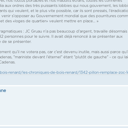
 avec nos foutus portables et nos maudits écrans, toutes les conneries
a aux ordres des très puissants lobbies qui nous gouvernent, les lobb
 qui veulent, et le plus vite possible, car ils sont pressés, l'éradicati
 de venir s'opposer au Gouvernement mondial que des pourritures com
 et des «loges de quartier» veulent mettre en place... »
agmatiques : JC Gruau n'a pas beaucoup d'argent, travaille désormais
 42 personnes pour le suivre. Il avait déjà renoncé à se présenter aux
le de se présenter.
ement qu'il ne votera pas, car c'est devenu inutile, mais aussi parce qu'i
adenas, "mariniste devant l'éternel" étant "plutôt de gauche" - ce qui la
 Cadenas.
bois-renard/les-chroniques-de-bois-renard/1342-pillon-remplace-zoc-1
nne