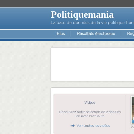
Politiquemania
La base de données de la vie politique fran
Elus
Résultats électoraux
Règ
Vidéos
Découvrez notre sélection de vidéos en
lien avec l'actualité.
Voir toutes les vidéos
Ã