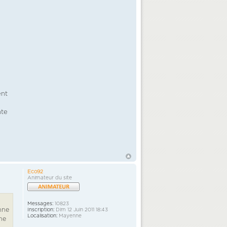
ent
nte
Eco92
Animateur du site
Messages:
10823
nne
Inscription:
Dim 12 Juin 2011 18:43
Localisation:
Mayenne
une