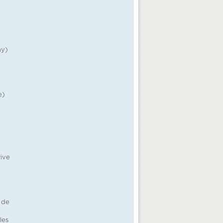
ny)
e)
rive
)
 de
les