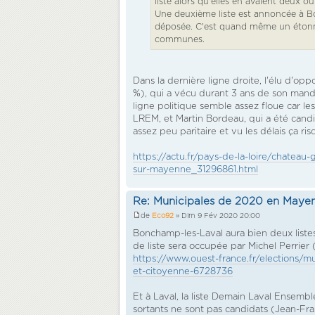
liste alors qu'elles en avaient deux o
Une deuxième liste est annoncée à Bonc
déposée. C'est quand même un étonnan
communes.
Dans la dernière ligne droite, l'élu d'opp
%), qui a vécu durant 3 ans de son mand
ligne politique semble assez floue car l
LREM, et Martin Bordeau, qui a été candid
assez peu paritaire et vu les délais ça ri
https://actu.fr/pays-de-la-loire/chatea
sur-mayenne_31296861.html
Re: Municipales de 2020 en Maye
de
Eco92
» Dim 9 Fév 2020 20:00
Bonchamp-les-Laval aura bien deux liste
de liste sera occupée par Michel Perrier (
https://www.ouest-france.fr/elections/
et-citoyenne-6728736
Et à Laval, la liste Demain Laval Ensembl
sortants ne sont pas candidats (Jean-Fra