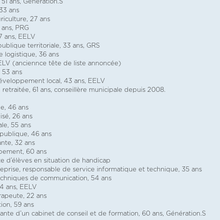
 51 ans, Génération.S
 33 ans
culture, 27 ans
2 ans, PRG
7 ans, EELV
ublique territoriale, 33 ans, GRS
 logistique, 36 ans
EELV (anciennce tête de liste annoncée)
, 53 ans
éveloppement local, 43 ans, EELV
retraitée, 61 ans, conseillère municipale depuis 2008.
e, 46 ans
sé, 26 ans
le, 55 ans
 publique, 46 ans
nte, 32 ans
pement, 60 ans
d’élèves en situation de handicap
eprise, responsable de service informatique et technique, 35 ans
echniques de communication, 54 ans
54 ans, EELV
apeute, 22 ans
ion, 59 ans
nte d’un cabinet de conseil et de formation, 60 ans, Génération.S