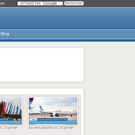
ook
Blog
... 13 janvier
Ãa s'est passÃ© un... 12 janvier