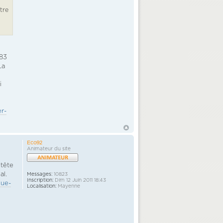
tre
,83
La
i
er-
Eco92
Animateur du site
 tête
al.
Messages:
10823
Inscription:
Dim 12 Juin 2011 18:43
que-
Localisation:
Mayenne