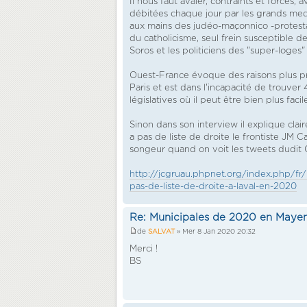
Il nous faut avaler, contraints et forcés,
débitées chaque jour par les grands medi
aux mains des judéo-maçonnico -protestants
du catholicisme, seul frein susceptible
Soros et les politiciens des "super-loges"
Ouest-France évoque des raisons plus pr
Paris et est dans l'incapacité de trouver
législatives où il peut être bien plus faci
Sinon dans son interview il explique clair
a pas de liste de droite le frontiste JM C
songeur quand on voit les tweets dudit
http://jcgruau.phpnet.org/index.php/fr/
pas-de-liste-de-droite-a-laval-en-2020
Re: Municipales de 2020 en Maye
de
SALVAT
» Mer 8 Jan 2020 20:32
Merci !
BS