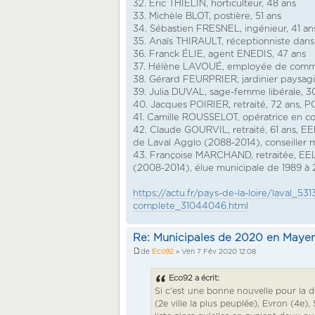
32. Éric THIÉLIN, horticulteur, 48 ans
33. Michèle BLOT, postière, 51 ans
34. Sébastien FRESNEL, ingénieur, 41 an
35. Anaïs THIRAULT, réceptionniste dans l
36. Franck ÉLIE, agent ENEDIS, 47 ans
37. Hélène LAVOUÉ, employée de com
38. Gérard FEURPRIER, jardinier paysagi
39. Julia DUVAL, sage-femme libérale, 3
40. Jacques POIRIER, retraité, 72 ans, P
41. Camille ROUSSELOT, opératrice en c
42. Claude GOURVIL, retraité, 61 ans, EE
de Laval Agglo (2088-2014), conseiller 
43. Françoise MARCHAND, retraitée, EELV
(2008-2014), élue municipale de 1989 à 
https://actu.fr/pays-de-la-loire/laval_531
complete_31044046.html
Re: Municipales de 2020 en Maye
de
Eco92
» Ven 7 Fév 2020 12:08
Eco92 a écrit:
Si c'est une bonne nouvelle pour la d
(2e ville la plus peuplée), Evron (4e)