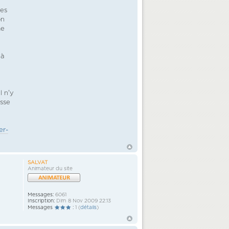
ies
on
me
 à
l n'y
isse
er-
SALVAT
Animateur du site
Messages:
6061
Inscription:
Dim 8 Nov 2009 22:13
Messages
:
1 (
détails
)