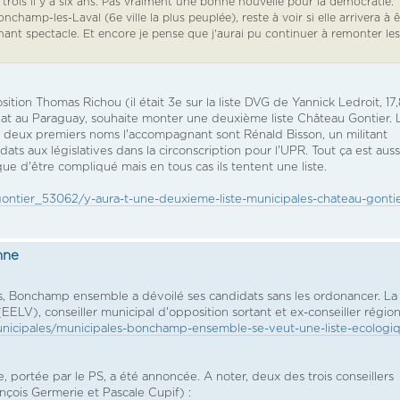
u trois il y a six ans. Pas vraiment une bonne nouvelle pour la démocratie.
hamp-les-Laval (6e ville la plus peuplée), reste à voir si elle arrivera à ê
t spectacle. Et encore je pense que j'aurai pu continuer à remonter les
osition Thomas Richou (il était 3e sur la liste DVG de Yannick Ledroit, 17
at au Paraguay, souhaite monter une deuxième liste Château Gontier. 
es deux premiers noms l'accompagnant sont Rénald Bisson, un militant
ats aux législatives dans la circonscription pour l'UPR. Tout ça est auss
sque d'être compliqué mais en tous cas ils tentent une liste.
u-gontier_53062/y-aura-t-une-deuxieme-liste-municipales-chateau-gonti
nne
s, Bonchamp ensemble a dévoilé ses candidats sans les ordonancer. La
EELV), conseiller municipal d'opposition sortant et ex-conseiller région
municipales/municipales-bonchamp-ensemble-se-veut-une-liste-ecologi
e, portée par le PS, a été annoncée. A noter, deux des trois conseillers
nçois Germerie et Pascale Cupif) :