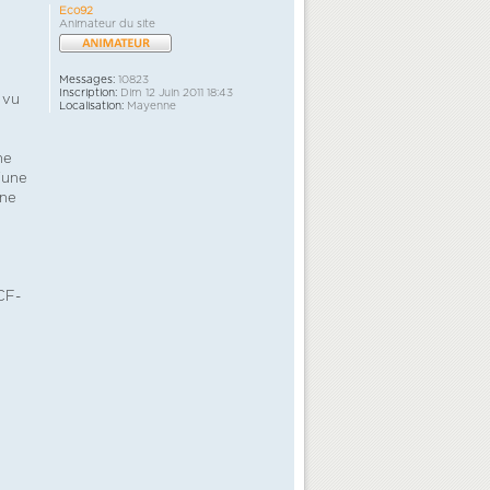
Eco92
Animateur du site
Messages:
10823
Inscription:
Dim 12 Juin 2011 18:43
 vu
Localisation:
Mayenne
ne
'une
Une
PCF-