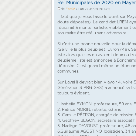
Re: Municipales de 2020 en Maye
de
Eco92
» Lun 27 Jan 2020 13:12
Il faut que je vous fasse le point sur M
doute déposées). Le candidat LREM ayant 
réussirait à monter sa liste, visiblement 
son maire être réélu sans adversaire.
Si c'est une bonne nouvelle pour la démoc
(2e ville la plus peuplée), Evron (4e), S
liste alors qu'elles en avaient deux ou t
deuxième liste est annoncée à Bonchamp-les
déposée. C'est quand même un étonnant s
communes.
Sur Laval il devrait bien y avoir 4, voire
Génération.S-PRG-GRS) a annoncé sa liste 
toujours évident.
1. Isabelle EYMON, professeure, 59 ans, E
2. Patrice MORIN, retraité, 63 ans
3. Camille PÉTRON, chargée de mission 
4. Geoffrey BEGON, secrétaire associatif
5. Nadège DAVOUST, professeure, 46 an
6.Guillaume AGOSTINO, logisticien, 34 a