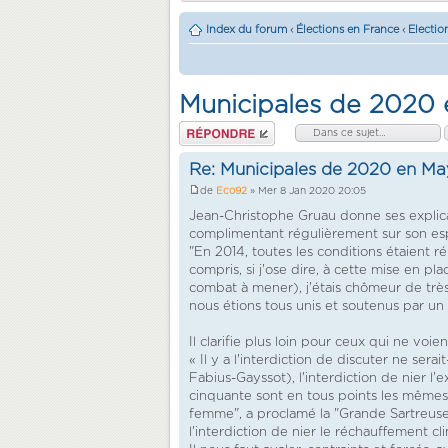
Index du forum
‹
Élections en France
‹
Electio
Municipales de 2020
Répondre
Re: Municipales de 2020 en M
de
Eco92
» Mer 8 Jan 2020 20:05
Jean-Christophe Gruau donne ses explicati
complimentant régulièrement sur son espri
"En 2014, toutes les conditions étaient
compris, si j'ose dire, à cette mise en pl
combat à mener), j'étais chômeur de très
nous étions tous unis et soutenus par un
Il clarifie plus loin pour ceux qui ne voie
« Il y a l'interdiction de discuter ne sera
Fabius-Gayssot), l'interdiction de nier l
cinquante sont en tous points les mêmes i
femme", a proclamé la "Grande Sartreuse, 
l'interdiction de nier le réchauffement cl