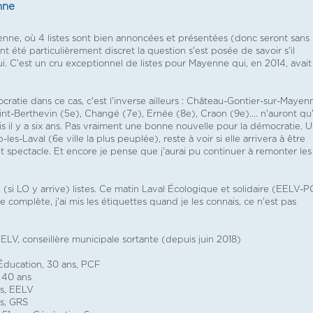
nne
ayenne, où 4 listes sont bien annoncées et présentées (donc seront sans
été particulièrement discret la question s'est posée de savoir s'il
oui. C'est un cru exceptionnel de listes pour Mayenne qui, en 2014, avait
ratie dans ce cas, c'est l'inverse ailleurs : Château-Gontier-sur-Mayen
aint-Berthevin (5e), Changé (7e), Ernée (8e), Craon (9e).... n'auront qu
rois il y a six ans. Pas vraiment une bonne nouvelle pour la démocratie. 
-Laval (6e ville la plus peuplée), reste à voir si elle arrivera à être
pectacle. Et encore je pense que j'aurai pu continuer à remonter les
 5 (si LO y arrive) listes. Ce matin Laval Écologique et solidaire (EELV-
complète, j'ai mis les étiquettes quand je les connais, ce n'est pas
ELV, conseillère municipale sortante (depuis juin 2018)
Éducation, 30 ans, PCF
, 40 ans
s, EELV
ns, GRS