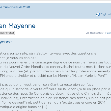
ns municipales de 2020
Règles 
 en Mayenne
28 messages •
Pag
ayenne
ons sur son site, où il s'auto-interview avec des questions le
t, je vous les copies :
 réunies pour mener une campagne digne de ce nom : je n'avais pas tout
ace du Nouvel Ordre Mondial (et conservais ainsi toutes mes illusions sur
 longue durée (et, partant, n'avais rien à perdre professionnellement),
 FN encore droitier et présidé par Le Menhir... [HJean-Marie le Pen]"
nt pas ce dont il veut parler, cela étant ça reste bien confus :
it-ce qu'un seconde la vérité officielle sur la Shoah (mise en place par la
'existence des races (le Congolais de deux mètres et le Chinois d'un mèt
ndividus !), l'interdiction de nier l'existence des sexes ("On ne naît pa
"on le devient") et, petit dernier, qui n'existait pas encore en 2014,
imatique d'origine humaine.[...]