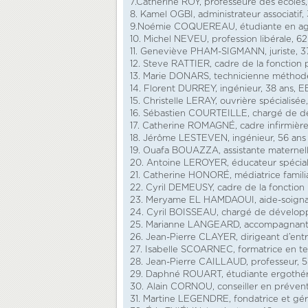
7.Catherine ROY, professeure des écoles,
8. Kamel OGBI, administrateur associatif,
9.Noémie COQUEREAU, étudiante en agri
10. Michel NEVEU, profession libérale, 6
11. Geneviève PHAM-SIGMANN, juriste, 3
12. Steve RATTIER, cadre de la fonction p
13. Marie DONARS, technicienne méthode
14. Florent DURREY, ingénieur, 38 ans, 
15. Christelle LERAY, ouvrière spécialisée
16. Sébastien COURTEILLE, chargé de d
17. Catherine ROMAGNÉ, cadre infirmière 
18. Jérôme LESTEVEN, ingénieur, 56 ans
19. Ouafa BOUAZZA, assistante maternell
20. Antoine LEROYER, éducateur spéciali
21. Catherine HONORÉ, médiatrice familia
22. Cyril DEMEUSY, cadre de la fonction
23. Meryame EL HAMDAOUI, aide-soigna
24. Cyril BOISSEAU, chargé de dévelop
25. Marianne LANGEARD, accompagnante 
26. Jean-Pierre CLAYER, dirigeant d’entr
27. Isabelle SCOARNEC, formatrice en t
28. Jean-Pierre CAILLAUD, professeur, 
29. Daphné ROUART, étudiante ergothér
30. Alain CORNOU, conseiller en prévent
31. Martine LEGENDRE, fondatrice et géra