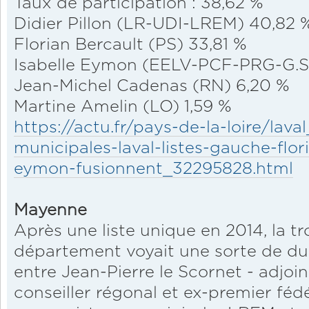
Taux de participation : 38,62 %
Didier Pillon (LR-UDI-LREM) 40,82 
Florian Bercault (PS) 33,81 %
Isabelle Eymon (EELV-PCF-PRG-G.S)
Jean-Michel Cadenas (RN) 6,20 %
Martine Amelin (LO) 1,59 %
https://actu.fr/pays-de-la-loire/lava
municipales-laval-listes-gauche-flor
eymon-fusionnent_32295828.html
Mayenne
Après une liste unique en 2014, la tr
département voyait une sorte de duel
entre Jean-Pierre le Scornet - adjoi
conseiller régonal et ex-premier fédé