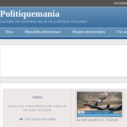
Inscriptio
Politiquemania
La base de données de la vie politique française
Elus
Résultats électoraux
Règles électorales
Vie p
Vidéos
Découvrez notre sélection de vidéos en
lien avec l'actualité.
Voir toutes les vidéos
Ãa s'est passÃ© un... 17 janvier