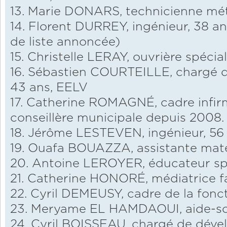
13. Marie DONARS, technicienne mét
14. Florent DURREY, ingénieur, 38 a
de liste annoncée)
15. Christelle LERAY, ouvrière spécial
16. Sébastien COURTEILLE, chargé 
43 ans, EELV
17. Catherine ROMAGNÉ, cadre infirmi
conseillère municipale depuis 2008.
18. Jérôme LESTEVEN, ingénieur, 56
19. Ouafa BOUAZZA, assistante mate
20. Antoine LEROYER, éducateur spé
21. Catherine HONORÉ, médiatrice fa
22. Cyril DEMEUSY, cadre de la fonc
23. Meryame EL HAMDAOUI, aide-so
24. Cyril BOISSEAU, chargé de dév