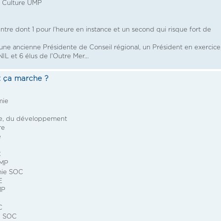
 Culture UMP
ntre dont 1 pour l'heure en instance et un second qui risque fort de
 une ancienne Présidente de Conseil régional, un Président en exercice
IL et 6 élus de l'Outre Mer...
 ça marche ?
mie
ie, du développement
re
e
C
UMP
mie SOC
E
MP
C
e SOC