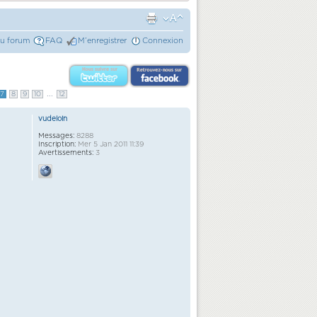
du forum
FAQ
M’enregistrer
Connexion
...
7
8
9
10
12
vudeloin
Messages:
8288
Inscription:
Mer 5 Jan 2011 11:39
Avertissements:
3