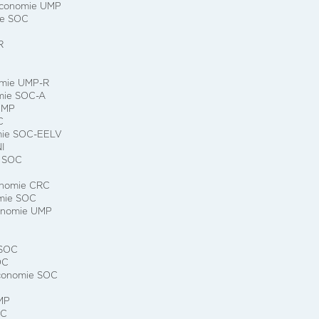
Economie UMP
ie SOC
R
omie UMP-R
mie SOC-A
UMP
C
mie SOC-EELV
I
e SOC
onomie CRC
omie SOC
onomie UMP
 SOC
OC
Economie SOC
MP
OC