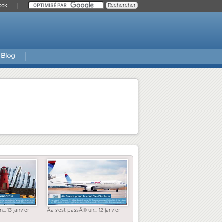
ook
Blog
... 13 janvier
Ãa s'est passÃ© un... 12 janvier