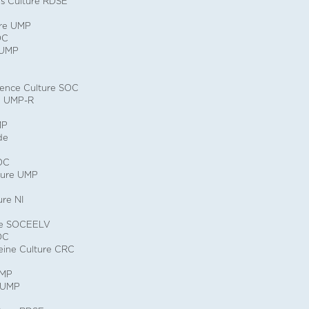
s Culture RDSE
ure UMP
OC
 UMP
ence Culture SOC
e UMP-R
MP
de
OC
ture UMP
ure NI
re SOCEELV
OC
eine Culture CRC
UMP
 UMP