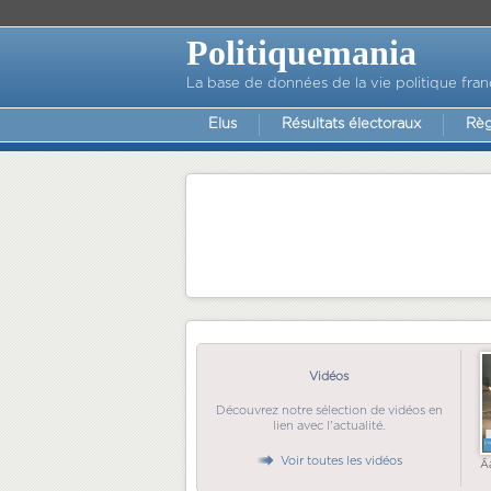
Politiquemania
La base de données de la vie politique fran
Elus
Résultats électoraux
Règ
Vidéos
Découvrez notre sélection de vidéos en
lien avec l'actualité.
Voir toutes les vidéos
Ã