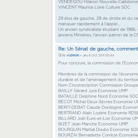
VENDEGOU Hilarion Nouvelle-Calédonie
VINCENT Maurice Loire Culture SOC
29 élus de gauche, 28 de droite et du ce
manquer rapidement à l'appel...
Un ancien syndicaliste étudiant de 1986,
anciens Ministres, l'ancien patron de la CN
Re: Un Sénat de gauche, comment
de
vudeloin
» Jeu 6 Oct 2011 00:44
Pour conclure, la commission de l'Econo
Membres de la commission de l'économ
durable et de l'aménagement du territoi
Nom Circonscription Commission Group
BAILLY Gérard Jura Economie UMP
BATAILLE Delphine Nord Economie SO
BÉCOT Michel Deux-Sèvres Economie 
BERIT-DEBAT Claude Dordogne Econo
BERTRAND Alain Lozère Economie RDS
BILLARD Joël Eure-et-Loir Economie U
BIZET Jean Manche Economie UMP
BOURQUIN Martial Doubs Economie SO
BOURZAI Bernadette Corrèze Economi