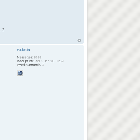
, 3
vudeloin
Messages:
8288
Inscription:
Mer 5 Jan 2011 11:39
Avertissements:
3