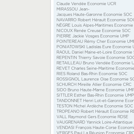
Claude Vendée Economie UCR
MIRASSOU Jean-
Jacques Haute-Garonne Economie SOC
NAVARRO Robert Hérault Economie SO
NÈGRE Louis Alpes-Maritimes Economi
NICOUX Renée Creuse Economie SOC
PIERRE Jackie Vosges Economie UMP
POINTEREAU Rémy Cher Economie UM
PONIATOWSKI Ladislas Eure Economie
RAOUL Daniel Maine-et-Loire Economie
REPENTIN Thierry Savoie Economie SO
RETAILLEAU Bruno Vendée Economie 
REVET Charles Seine-Maritime Econom
RIES Roland Bas-Rhin Economie SOC
ROSSIGNOL Laurence Oise Economie S
SCHURCH Mireille Allier Economie CRC
SIDO Bruno Haute-Marne Economie UM
SITTLER Esther Bas-Rhin Economie UMP
TANDONNET Henri Lot-et-Garonne Eco
TESTON Michel Ardèche Economie SOC
TROPEANO Robert Hérault Economie 
VALL Raymond Gers Economie RDSE
VAUGRENARD Yannick Loire-Atlantique
VENDASI François Haute-Corse Econom
VERGES Paul La Réunion Economie CR