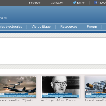
Inscription
Connexion
Twitter
Faceb
çaise
les électorales
Vie politique
Ressources
Forum
a s'est passÃ© un... 17 janvier
Ãa s'est passÃ© un... 16 janvier
Ãa s'est passÃ© un