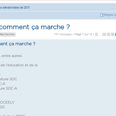
ns sénatoriales de 2011
Règles 
 comment ça marche ?
119 messages •
Page
7
sur
12
•
...
1
4
5
6
ent ça marche ?
, entre autres
de l'éducation et de la
e
lture SOC
C-A
ure SOC-A
 SOCEELV
SOC