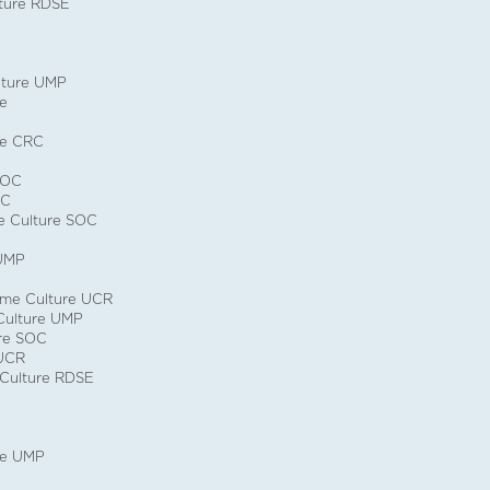
ture RDSE
lture UMP
de
re CRC
SOC
OC
 Culture SOC
 UMP
ime Culture UCR
Culture UMP
re SOC
 UCR
Culture RDSE
re UMP