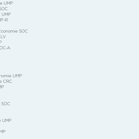
ie UMP
 SOC
e UMP
MP-R
 Economie SOC
ELV
P
SOC-A
onomie UMP
ie CRC
MP
e SOC
e UMP
UMP