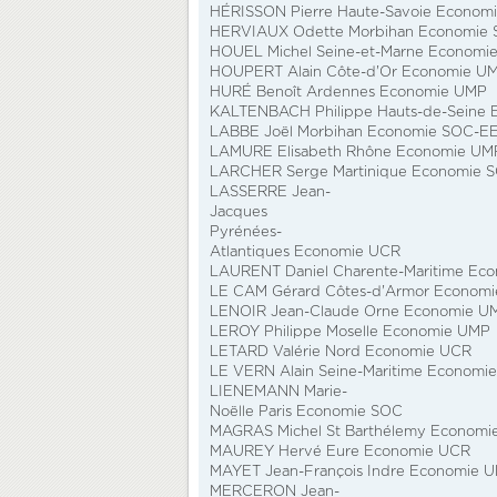
HÉRISSON Pierre Haute-Savoie Econom
HERVIAUX Odette Morbihan Economie
HOUEL Michel Seine-et-Marne Economi
HOUPERT Alain Côte-d'Or Economie U
HURÉ Benoît Ardennes Economie UMP
KALTENBACH Philippe Hauts-de-Seine
LABBE Joël Morbihan Economie SOC-E
LAMURE Elisabeth Rhône Economie UM
LARCHER Serge Martinique Economie 
LASSERRE Jean-
Jacques
Pyrénées-
Atlantiques Economie UCR
LAURENT Daniel Charente-Maritime Ec
LE CAM Gérard Côtes-d'Armor Econom
LENOIR Jean-Claude Orne Economie U
LEROY Philippe Moselle Economie UMP
LETARD Valérie Nord Economie UCR
LE VERN Alain Seine-Maritime Economi
LIENEMANN Marie-
Noëlle Paris Economie SOC
MAGRAS Michel St Barthélemy Economi
MAUREY Hervé Eure Economie UCR
MAYET Jean-François Indre Economie 
MERCERON Jean-