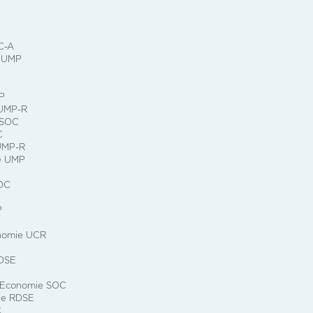
C-A
e UMP
P
 UMP-R
 SOC
C
UMP-R
ie UMP
OC
P
nomie UCR
RDSE
 Economie SOC
ie RDSE
C