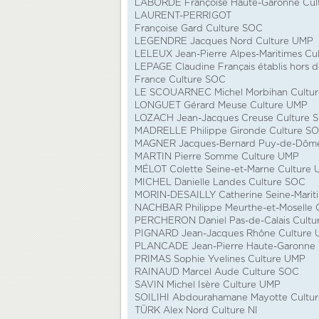
LABORDE Françoise Haute-Garonne Cul
LAURENT-PERRIGOT
Françoise Gard Culture SOC
LEGENDRE Jacques Nord Culture UMP
LELEUX Jean-Pierre Alpes-Maritimes Cu
LEPAGE Claudine Français établis hors 
France Culture SOC
LE SCOUARNEC Michel Morbihan Cultu
LONGUET Gérard Meuse Culture UMP
LOZACH Jean-Jacques Creuse Culture 
MADRELLE Philippe Gironde Culture S
MAGNER Jacques-Bernard Puy-de-Dôme
MARTIN Pierre Somme Culture UMP
MÉLOT Colette Seine-et-Marne Culture
MICHEL Danielle Landes Culture SOC
MORIN-DESAILLY Catherine Seine-Marit
NACHBAR Philippe Meurthe-et-Moselle 
PERCHERON Daniel Pas-de-Calais Cultu
PIGNARD Jean-Jacques Rhône Culture
PLANCADE Jean-Pierre Haute-Garonne 
PRIMAS Sophie Yvelines Culture UMP
RAINAUD Marcel Aude Culture SOC
SAVIN Michel Isère Culture UMP
SOILIHI Abdourahamane Mayotte Cultu
TÜRK Alex Nord Culture NI