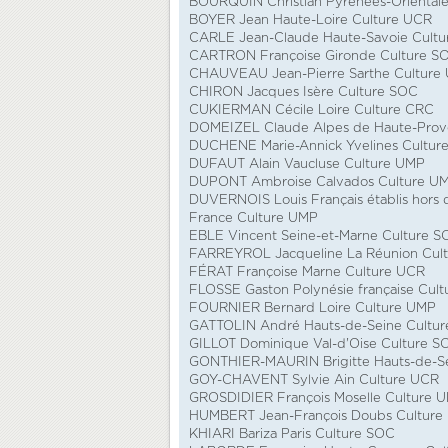
BOURQUIN Christian Pyrénées-Orientale
BOYER Jean Haute-Loire Culture UCR
CARLE Jean-Claude Haute-Savoie Cult
CARTRON Françoise Gironde Culture S
CHAUVEAU Jean-Pierre Sarthe Culture
CHIRON Jacques Isère Culture SOC
CUKIERMAN Cécile Loire Culture CRC
DOMEIZEL Claude Alpes de Haute-Prov
DUCHENE Marie-Annick Yvelines Cultur
DUFAUT Alain Vaucluse Culture UMP
DUPONT Ambroise Calvados Culture U
DUVERNOIS Louis Français établis hors 
France Culture UMP
EBLE Vincent Seine-et-Marne Culture S
FARREYROL Jacqueline La Réunion Cul
FÉRAT Françoise Marne Culture UCR
FLOSSE Gaston Polynésie française Cult
FOURNIER Bernard Loire Culture UMP
GATTOLIN André Hauts-de-Seine Cultu
GILLOT Dominique Val-d'Oise Culture S
GONTHIER-MAURIN Brigitte Hauts-de-S
GOY-CHAVENT Sylvie Ain Culture UCR
GROSDIDIER François Moselle Culture 
HUMBERT Jean-François Doubs Culture
KHIARI Bariza Paris Culture SOC