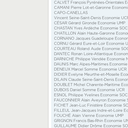
CALVET François Pyrénées-Orientales 
CAMANI Pierre Lot-et-Garonne Econom
CAPO-CANELLAS
Vincent Seine-Saint-Denis Economie UC
CÉSAR Gérard Gironde Economie UMP
CHASTAN Yves Ardèche Economie SOC
CHATILLON Alain Haute-Garonne Econ
CORNANO Jacques Guadeloupe Econo
CORNU Gérard Eure-et-Loir Economie 
COURTEAU Roland Aude Economie SO
DANTEC Ronan Loire-Atlantique Econo
DARNICHE Philippe Vendée Economie N
DAUNIS Marc Alpes-Maritimes Economi
DENEUX Marcel Somme Economie UCR
DIDIER Evelyne Meurthe-et-Moselle Ec
DILAIN Claude Seine-Saint-Denis Econ
DOUBLET Michel Charente-Maritime Ec
DUBOIS Daniel Somme Economie UCR
ESNOL Philippe Yvelines Economie SOC
FAUCONNIER Alain Aveyron Economie
FICHET Jean-Luc Finistère Economie S
FILLEUL Jean-Jacques Indre-et-Loire 
FOUCHÉ Alain Vienne Economie UMP
GRIGNON Francis Bas-Rhin Economie U
GUILLAUME Didier Drôme Economie S