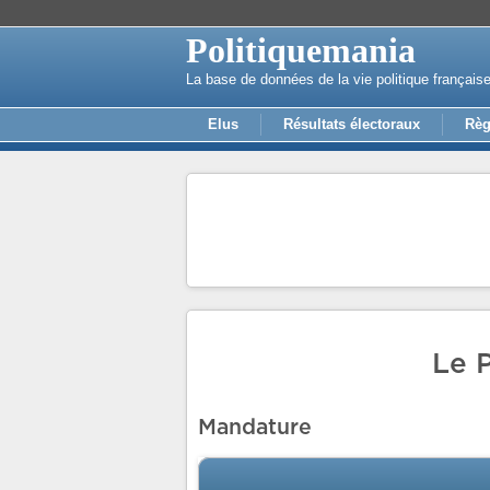
Politiquemania
La base de données de la vie politique français
Elus
Résultats électoraux
Règ
Le 
Mandature