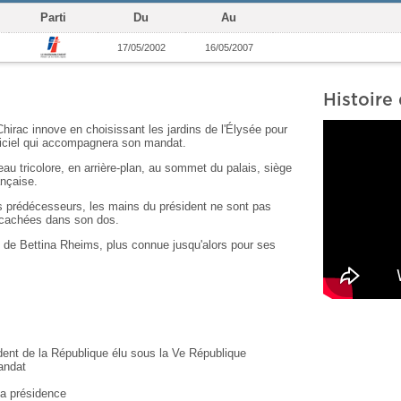
Parti
Du
Au
17/05/2002
16/05/2007
Histoire 
irac innove en choisissant les jardins de l'Élysée pour
fficiel qui accompagnera son mandat.
eau tricolore, en arrière-plan, au sommet du palais, siège
ançaise.
s prédécesseurs, les mains du président ne sont pas
nt cachées dans son dos.
 de Bettina Rheims, plus connue jusqu'alors pour ses
ent de la République élu sous la Ve République
andat
s
la présidence