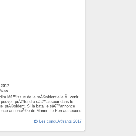
 2017
 Panon
dira lâ€™issue de la prÃ©sidentielle Ã venir.
Ã pouvoir prÃ©tendre sâ€™asseoir dans le
uel prÃ©sident. Si la bataille sâ€™annonce
©sence annoncÃ©e de Marine Le Pen au second
Les conquÃ©rants 2017