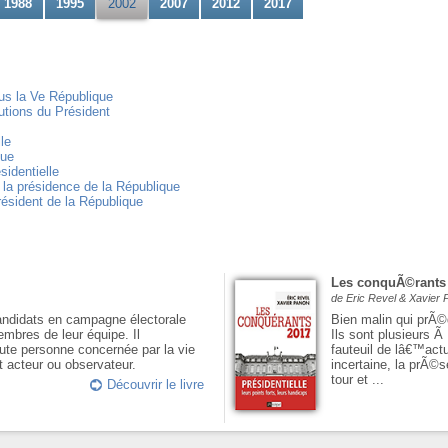
1988
1995
2002
2007
2012
2017
ous la Ve République
ibutions du Président
le
que
sidentielle
 la présidence de la République
résident de la République
Les conquÃ©rants
de Eric Revel & Xavier
andidats en campagne électorale
Bien malin qui prÃ©
embres de leur équipe. Il
Ils sont plusieurs 
ute personne concernée par la vie
fauteuil de lâ€™act
t acteur ou observateur.
incertaine, la prÃ
tour et ...
Découvrir le livre