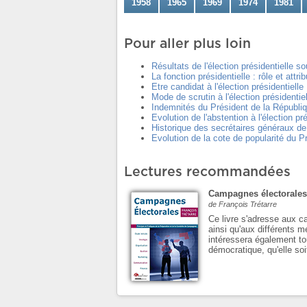
1958
1965
1969
1974
1981
Pour aller plus loin
Résultats de l'élection présidentielle s
La fonction présidentielle : rôle et attr
Etre candidat à l'élection présidentielle
Mode de scrutin à l'élection présidentiel
Indemnités du Président de la Républi
Evolution de l'abstention à l'élection pré
Historique des secrétaires généraux de
Evolution de la cote de popularité du P
Lectures recommandées
Campagnes électorales
de François Trétarre
Ce livre s'adresse aux c
ainsi qu'aux différents m
intéressera également to
démocratique, qu'elle soi