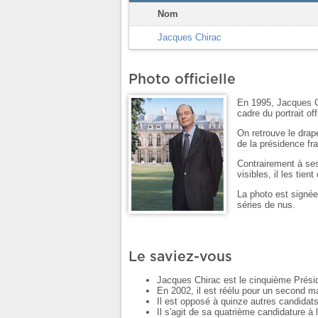
Nom
Jacques Chirac
Photo officielle
En 1995, Jacques Ch
cadre du portrait o
On retrouve le drap
de la présidence fr
Contrairement à se
visibles, il les tie
La photo est signée
séries de nus.
Le saviez-vous
Jacques Chirac est le cinquième Présid
En 2002, il est réélu pour un second m
Il est opposé à quinze autres candidat
Il s'agit de sa quatrième candidature à 