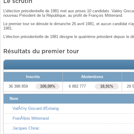
Le scrutin
L\élection présidentielle de 1981 met aux prises 10 candidats. Valéry Gisca
nouveau Président de la République, au profit de François Mitterrand.
Le premier tour se déroule le dimanche 26 avril 1981, et aucun candidat n'
1981.
L'élection présidentielle de 1981 désigne le quatrième président depuis le 
Résultats du premier tour
Inscrits
Abstentions
36 398 859
100,00%
6 882 777
18,91%
29 
Nom
ValÃ©ry Giscard d'Estaing
FranÃ§ois Mitterrand
Jacques Chirac