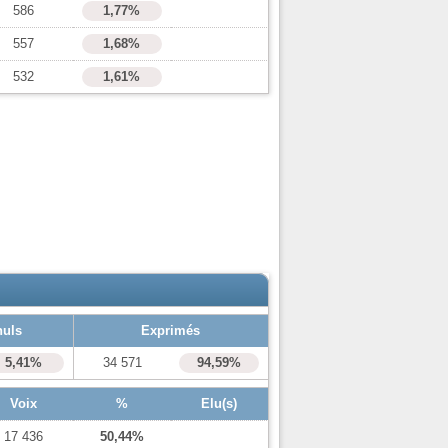
586
1,77%
557
1,68%
532
1,61%
nuls
Exprimés
5,41%
34 571
94,59%
Voix
%
Elu(s)
17 436
50,44%