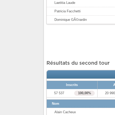
Laetitia Laude
Patricia Facchetti
Dominique GÃ©rardin
Résultats du second tour
Inscrits
A
57 537
100,00%
20 99
Nom
Alain Cacheux