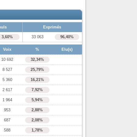
nuls
Exprimés
3,60%
33 063
96,40%
Voix
%
Elu(s)
10 692
32,34%
8 527
25,79%
5 360
16,21%
2 617
7,92%
1 964
5,94%
953
2,88%
687
2,08%
588
1,78%