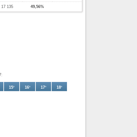
17 135
49,56%
7:
15
e
16
e
17
e
18
e