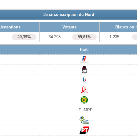
3e circonscription du Nord
bstentions
Votants
Blancs ou 
9
40,39%
34 298
59,61%
1 235
Parti
LDI-MPF