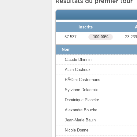
Résultats du premier tour
Inscrits
A
57 537
100,00%
23 23
Nom
Claude Dhinnin
Alain Cacheux
RÃ©mi Castermans
Sylviane Delacroix
Dominique Plancke
Alexandre Bouche
Jean-Marie Bauin
Nicole Donne