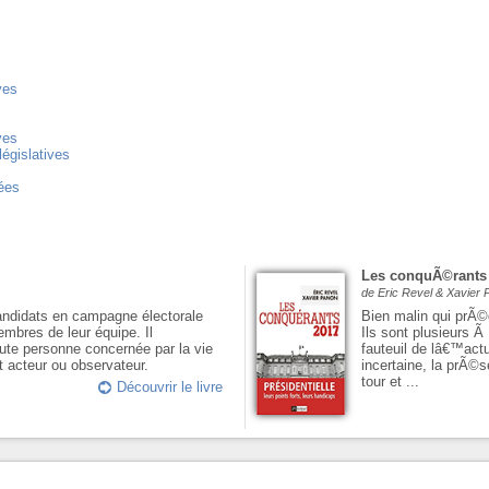
ves
ves
législatives
ées
Les conquÃ©rants
de Eric Revel & Xavier
andidats en campagne électorale
Bien malin qui prÃ©
embres de leur équipe. Il
Ils sont plusieurs 
ute personne concernée par la vie
fauteuil de lâ€™act
t acteur ou observateur.
incertaine, la prÃ
tour et ...
Découvrir le livre