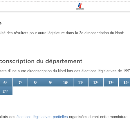
e
lité des résultats pour autre législature dans la 3e circonscription du Nord:
rconscription du département
tats d'une autre circonscription du Nord lors des élections législatives de 199
6
e
7
e
8
e
9
e
10
e
11
e
12
e
13
e
14
e
24
e
ultats des
élections législatives partielles
organisées durant cette mandature.