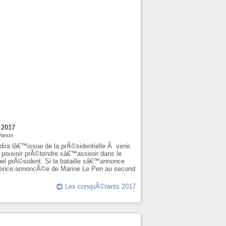
 2017
 Panon
dira lâ€™issue de la prÃ©sidentielle Ã venir.
Ã pouvoir prÃ©tendre sâ€™asseoir dans le
uel prÃ©sident. Si la bataille sâ€™annonce
©sence annoncÃ©e de Marine Le Pen au second
Les conquÃ©rants 2017