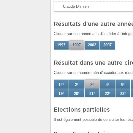
Claude Dhinnin
Résultats d'une autre anné
Cliquer sur une année afin d'accéder à l'intégra
1993
1997
2002
2007
Résultat dans une autre ci
Cliquer sur un numéro afin d'accéder aux résul
1
ère
2
e
3
e
4
e
5
e
19
e
20
e
21
e
22
e
23
e
Elections partielles
Il est également possible de consulter les rés