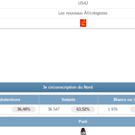
US4J
Les nouveaux Ã©cologistes
3e circonscription du Nord
bstentions
Votants
Blancs ou 
0
36,48%
36 547
63,52%
1 976
Parti