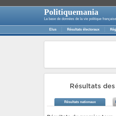
Politiquemania
La base de données de la vie politique français
Elus
Résultats électoraux
Règ
Résultats des
Résultats nationaux