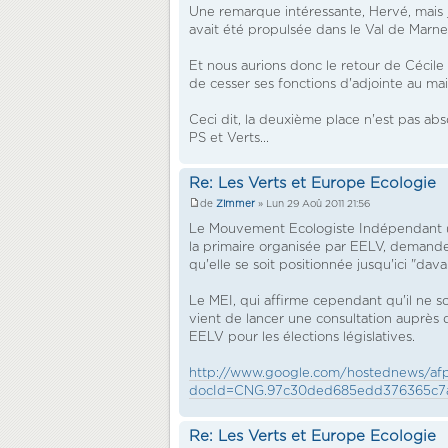
Une remarque intéressante, Hervé, mais 
avait été propulsée dans le Val de Marne 
Et nous aurions donc le retour de Cécile D
de cesser ses fonctions d'adjointe au ma
Ceci dit, la deuxième place n'est pas abso
PS et Verts...
Re: Les Verts et Europe Ecologie
de
Zimmer
» Lun 29 Aoû 2011 21:56
Le Mouvement Ecologiste Indépendant (ME
la primaire organisée par EELV, demande
qu'elle se soit positionnée jusqu'ici "d
Le MEI, qui affirme cependant qu'il ne so
vient de lancer une consultation auprès d
EELV pour les élections législatives.
http://www.google.com/hostednews/afp
docId=CNG.97c30ded685edd376365c7ad
Re: Les Verts et Europe Ecologie