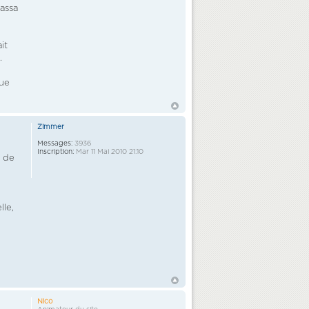
assa
it
.
que
Zimmer
Messages:
3936
Inscription:
Mar 11 Mai 2010 21:10
s de
lle,
Nico