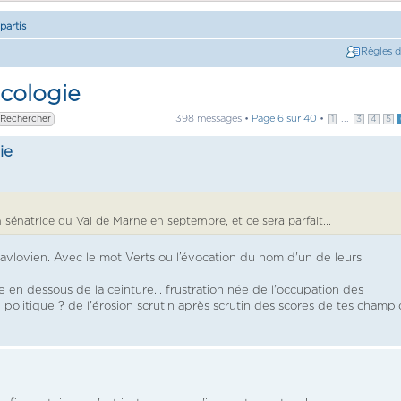
partis
Règles 
Ecologie
398 messages •
Page
6
sur
40
•
...
1
3
4
5
ie
n sénatrice du Val de Marne en septembre, et ce sera parfait...
lovien. Avec le mot Verts ou l’évocation du nom d'un de leurs
e en dessous de la ceinture... frustration née de l'occupation des
e politique ? de l'érosion scrutin après scrutin des scores de tes champ