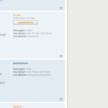
06-
Eco92
Animateur du site
.
Messages:
10822
Inscription:
Dim 12 Juin 2011 18:43
tait
Localisation:
Mayenne
ploumploum
Messages:
17811
Inscription:
Ven 11 Mar 2011 18:24
ée
Localisation:
Séquano-Dionysien
 qui
Relique