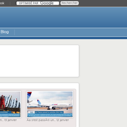
ook
Blog
... 13 janvier
Ãa s'est passÃ© un... 12 janvier