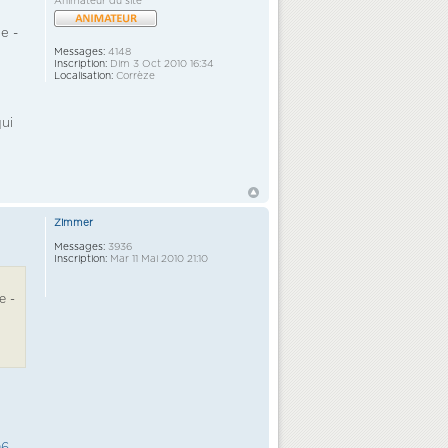
Animateur du site
e -
Messages:
4148
Inscription:
Dim 3 Oct 2010 16:34
Localisation:
Corrèze
qui
Zimmer
Messages:
3936
Inscription:
Mar 11 Mai 2010 21:10
e -