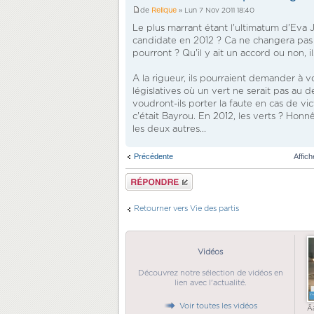
de
Relique
» Lun 7 Nov 2011 18:40
Le plus marrant étant l'ultimatum d'Eva J
candidate en 2012 ? Ca ne changera pas a
pourront ? Qu'il y ait un accord ou non, il
A la rigueur, ils pourraient demander à 
législatives où un vert ne serait pas au d
voudront-ils porter la faute en cas de v
c'était Bayrou. En 2012, les verts ? Hon
les deux autres...
Précédente
Affic
Répondre
Retourner vers Vie des partis
Vidéos
Découvrez notre sélection de vidéos en
lien avec l'actualité.
Voir toutes les vidéos
Ã