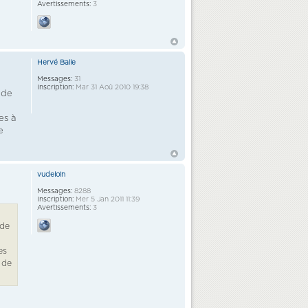
Avertissements:
3
Hervé Balle
Messages:
31
Inscription:
Mar 31 Aoû 2010 19:38
nde
es à
e
vudeloin
Messages:
8288
Inscription:
Mer 5 Jan 2011 11:39
Avertissements:
3
nde
es
 de