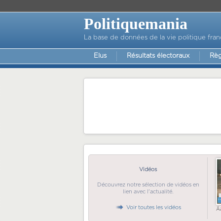
Politiquemania
La base de données de la vie politique fran
Elus
Résultats électoraux
Règ
Vidéos
Découvrez notre sélection de vidéos en
lien avec l'actualité.
Voir toutes les vidéos
Ã