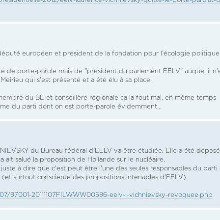
-presidentielle-2012/eelv-laurence-vichnievsky-quitte-le-porte-parolat-
éputé européen et président de la fondation pour l'écologie politique
ste de porte-parole mais de "président du parlement EELV" auquel il n'é
Meirieu qui s'est présenté et a été élu à sa place.
 membre du BE et conseillère régionale ça la fout mal, en même temps
me du parti dont on est porte-parole évidemment...
IEVSKY du Bureau fédéral d'EELV va être étudiée. Elle a été dépos
 ait salué la proposition de Hollande sur le nucléaire.
 juste à dire que c'est peut être l'une des seules responsables du parti
re. (et surtout consciente des propositions intenables d'EELV)
/11/07/97001-20111107FILWWW00596-eelv-l-vichnievsky-revoquee.php