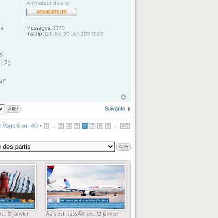
Animateur du site
ls
Messages:
3370
Inscription:
Jeu 20 Jan 2011 13:03
s
; 2)
ur
Suivante
•
Page
6
sur
40
•
...
...
1
3
4
5
6
7
8
9
40
... 13 janvier
Ãa s'est passÃ© un... 12 janvier