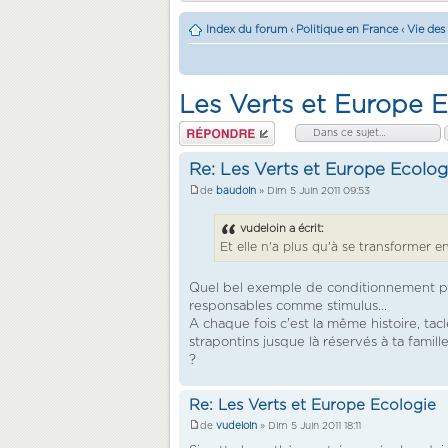
Index du forum
‹
Politique en France
‹
Vie des 
Les Verts et Europe 
Répondre
Re: Les Verts et Europe Ecolog
de
baudoin
» Dim 5 Juin 2011 09:53
vudeloin a écrit:
Et elle n'a plus qu'à se transformer e
Quel bel exemple de conditionnement pav
responsables comme stimulus...
A chaque fois c'est la même histoire, tacl
strapontins jusque là réservés à ta famill
?
Re: Les Verts et Europe Ecologie
de
vudeloin
» Dim 5 Juin 2011 18:11