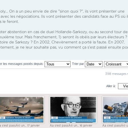
oly... On a un peu envie de dire "sinon quoi ?", ils vont présenter une
vec les négociations. Ils vont présenter des candidats face au PS où i
s le feront.
voter abstention en cas de duel Hollande-Sarkozy, ou au second tour de
euxième tour. Mais franchement, 1) seront ils obéis par leurs électeurs ? 
ictoire de Sarkozy ? En 2002, Chevènement a porté la faute. En 2007,
nêtement, je ne leur souhaite pas, vu comment ça s'est passé ensuite po
her les messages postés depuis:
Trier par
398 messages 
Aller à:
a s'est passÃ© un... 17 janvier
Ãa s'est passÃ© un... 16 janvier
Ãa s'est passÃ© un