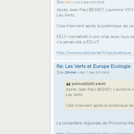
de
Nico
» Lun 5 Sep 2011 22:33
Après Jean-Paul BESSET, Laurence VICH
Les Verts.
Cela intervient après la polémique de cet 
EELV connaîtrait-il une crise avec tous c
n'a jamais été à EELV?
http://www.publicsenat.fr/lcp/politique ..
Re: Les Verts et Europe Ecologie
de
Zimmer
» Mer 7 Sep 2011 06:13
polnico62240 a écrit:
Après Jean-Paul BESSET, Laurence V
Les Verts.
Cela intervient après la polémique de c
La conseillère régionale de Provence-Al