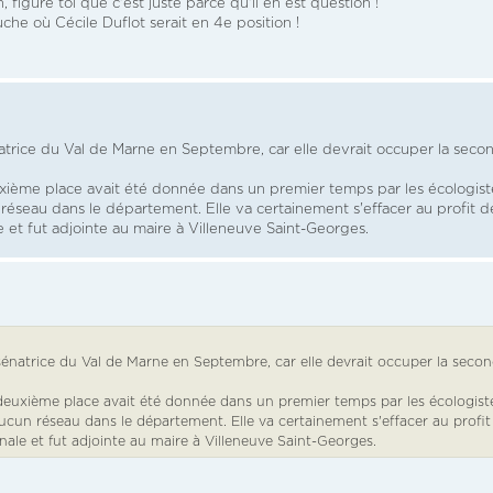
figure toi que c'est juste parce qu'il en est question !
uche où Cécile Duflot serait en 4e position !
atrice du Val de Marne en Septembre, car elle devrait occuper la seco
ième place avait été donnée dans un premier temps par les écologist
éseau dans le département. Elle va certainement s'effacer au profit d
le et fut adjointe au maire à Villeneuve Saint-Georges.
sénatrice du Val de Marne en Septembre, car elle devrait occuper la seco
deuxième place avait été donnée dans un premier temps par les écologist
ucun réseau dans le département. Elle va certainement s'effacer au profit
onale et fut adjointe au maire à Villeneuve Saint-Georges.