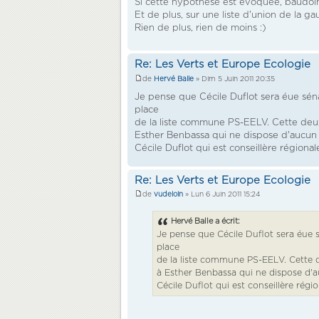
Si cette hypothèse est évoquée, baudoin, 
Et de plus, sur une liste d'union de la ga
Rien de plus, rien de moins :)
Re: Les Verts et Europe Ecologie
de
Hervé Balle
» Dim 5 Juin 2011 20:35
Je pense que Cécile Duflot sera éue sén
place
de la liste commune PS-EELV. Cette deux
Esther Benbassa qui ne dispose d'aucun r
Cécile Duflot qui est conseillère régiona
Re: Les Verts et Europe Ecologie
de
vudeloin
» Lun 6 Juin 2011 15:24
Hervé Balle a écrit:
Je pense que Cécile Duflot sera éue 
place
de la liste commune PS-EELV. Cette 
à Esther Benbassa qui ne dispose d'a
Cécile Duflot qui est conseillère régi