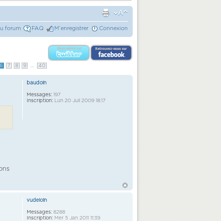
du forum
FAQ
M’enregistrer
Connexion
...
6
7
8
9
40
baudoin
Messages:
197
Inscription:
Lun 20 Juil 2009 18:17
ions
vudeloin
Messages:
8288
Inscription:
Mer 5 Jan 2011 11:39