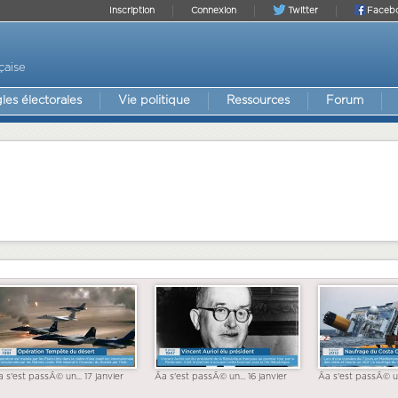
Inscription
Connexion
Twitter
Faceb
çaise
les électorales
Vie politique
Ressources
Forum
a s'est passÃ© un... 17 janvier
Ãa s'est passÃ© un... 16 janvier
Ãa s'est passÃ© un