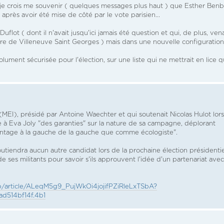
je crois me souvenir ( quelques messages plus haut ) que Esther Benb
après avoir été mise de côté par le vote parisien...
uflot ( dont il n'avait jusqu'ici jamais été question et qui, de plus, vena
ire de Villeneuve Saint Georges ) mais dans une nouvelle configuration
lument sécurisée pour l'élection, sur une liste qui ne mettrait en lice 
I), présidé par Antoine Waechter et qui soutenait Nicolas Hulot lor
 à Eva Joly "des garanties" sur la nature de sa campagne, déplorant
avantage à la gauche de la gauche que comme écologiste".
utiendra aucun autre candidat lors de la prochaine élection présidentie
e ses militants pour savoir s'ils approuvent l'idée d'un partenariat avec
/article/ALeqM5g9_PujWkOi4jojifPZiRleLxTSbA?
514bf14f.4b1