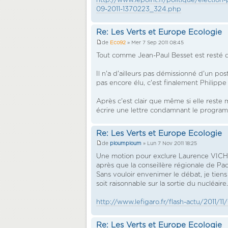
http://www.lepoint.fr/politique/election
09-2011-1370223_324.php
Re: Les Verts et Europe Ecologie
de
Eco92
» Mer 7 Sep 2011 08:45
Tout comme Jean-Paul Besset est resté d
Il n'a d'ailleurs pas démissionné d'un po
pas encore élu, c'est finalement Philippe 
Après c'est clair que même si elle reste
écrire une lettre condamnant le program
Re: Les Verts et Europe Ecologie
de
ploumploum
» Lun 7 Nov 2011 18:25
Une motion pour exclure Laurence VICHN
après que la conseillère régionale de Paca
Sans vouloir envenimer le débat, je tiens
soit raisonnable sur la sortie du nucléai
http://www.lefigaro.fr/flash-actu/2011
Re: Les Verts et Europe Ecologie