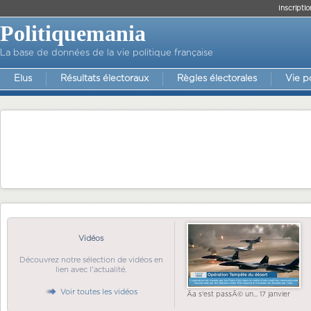
Inscriptio
Politiquemania
La base de données de la vie politique française
Elus
Résultats électoraux
Règles électorales
Vie p
Vidéos
Découvrez notre sélection de vidéos en
lien avec l'actualité.
Voir toutes les vidéos
Ãa s'est passÃ© un... 17 janvier