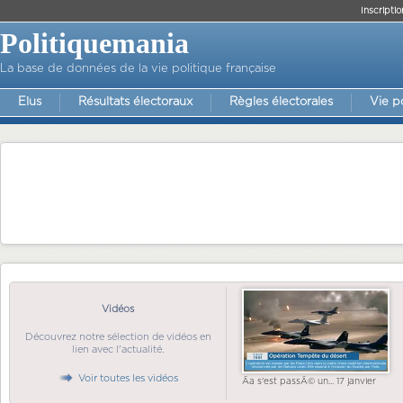
Inscriptio
Politiquemania
La base de données de la vie politique française
Elus
Résultats électoraux
Règles électorales
Vie p
Vidéos
Découvrez notre sélection de vidéos en
lien avec l'actualité.
Voir toutes les vidéos
Ãa s'est passÃ© un... 17 janvier