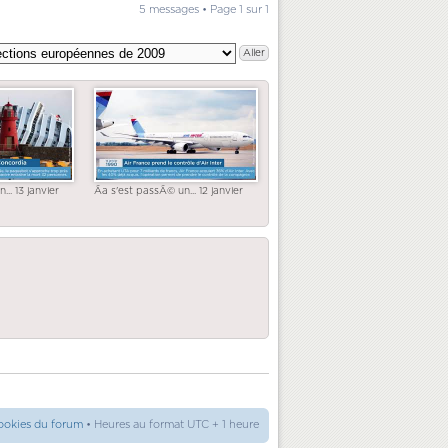
5 messages • Page
1
sur
1
... 13 janvier
Ãa s'est passÃ© un... 12 janvier
ookies du forum
• Heures au format UTC + 1 heure