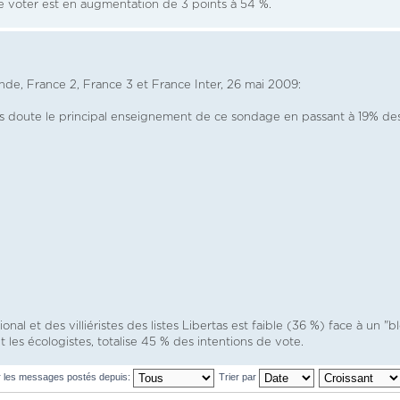
de voter est en augmentation de 3 points à 54 %.
e, France 2, France 3 et France Inter, 26 mai 2009:
ans doute le principal enseignement de ce sondage en passant à 19% de
onal et des villiéristes des listes Libertas est faible (36 %) face à un "b
les écologistes, totalise 45 % des intentions de vote.
r les messages postés depuis:
Trier par