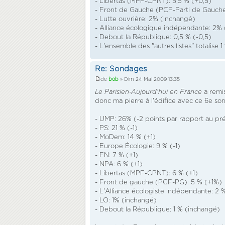
- Libertas (MPF-CPNT): 5,5 % (+0,5)
- Front de Gauche (PCF-Parti de Gauche
- Lutte ouvrière: 2% (inchangé)
- Alliance écologique indépendante: 2% 
- Debout la République: 0,5 % (-0,5)
- L'ensemble des "autres listes" totalise 1
Re: Sondages
de
bob
» Dim 24 Mai 2009 13:35
Le Parisien-Aujourd'hui en France
a remis
donc ma pierre à l'édifice avec ce 6e so
- UMP: 26% (-2 points par rapport au p
- PS: 21 % (-1)
- MoDem: 14 % (+1)
- Europe Écologie: 9 % (-1)
- FN: 7 % (+1)
- NPA: 6 % (+1)
- Libertas (MPF-CPNT): 6 % (+1)
- Front de gauche (PCF-PG): 5 % (+1%)
- L'Alliance écologiste indépendante: 2 
- LO: 1% (inchangé)
- Debout la République: 1 % (inchangé)