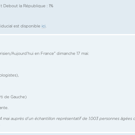
t Debout la République : 1%
iducial est disponible
ici
.
risien/Aujourd'hui en France" dimanche 17 mai:
logistes),
rti de Gauche)
ante.
14 mai auprès d'un échantillon représentatif de 1.003 personnes âgées 
.