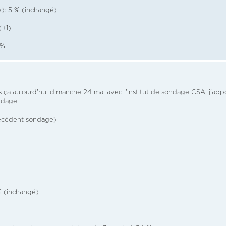
): 5 % (inchangé)
(+1)
 %.
 ça aujourd'hui dimanche 24 mai avec l'institut de sondage CSA, j'app
ndage:
récédent sondage)
% (inchangé)