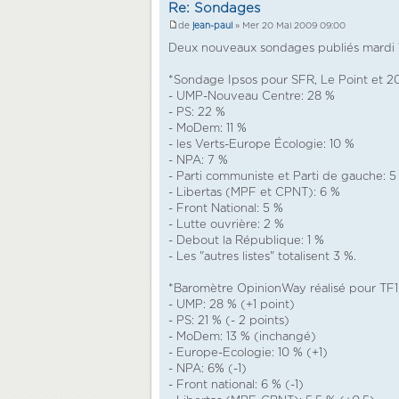
Re: Sondages
de
jean-paul
» Mer 20 Mai 2009 09:00
Deux nouveaux sondages publiés mardi 1
*Sondage Ipsos pour SFR, Le Point et 20
- UMP-Nouveau Centre: 28 %
- PS: 22 %
- MoDem: 11 %
- les Verts-Europe Écologie: 10 %
- NPA: 7 %
- Parti communiste et Parti de gauche: 5
- Libertas (MPF et CPNT): 6 %
- Front National: 5 %
- Lutte ouvrière: 2 %
- Debout la République: 1 %
- Les "autres listes" totalisent 3 %.
*Baromètre OpinionWay réalisé pour TF1,
- UMP: 28 % (+1 point)
- PS: 21 % (- 2 points)
- MoDem: 13 % (inchangé)
- Europe-Ecologie: 10 % (+1)
- NPA: 6% (-1)
- Front national: 6 % (-1)