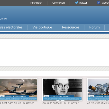
Inscription
Connexion
Twitter
Faceb
çaise
les électorales
Vie politique
Ressources
Forum
a s'est passÃ© un... 17 janvier
Ãa s'est passÃ© un... 16 janvier
Ãa s'est passÃ© un