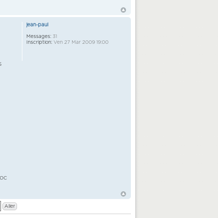
jean-paul
Messages:
31
Inscription:
Ven 27 Mar 2009 19:00
s
loc