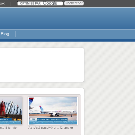
ook
Blog
... 13 janvier
Ãa s'est passÃ© un... 12 janvier