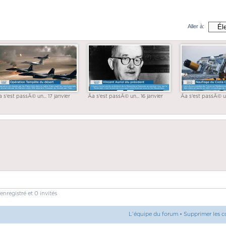
Aller à:
a s'est passÃ© un... 17 janvier
Ãa s'est passÃ© un... 16 janvier
Ãa s'est passÃ© un
enregistré et 0 invités
L’équipe du forum
•
Supprimer les c