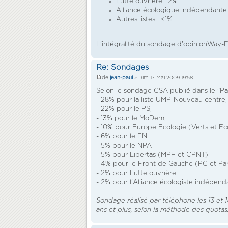
Lutte ouvrière : 2%
Alliance écologique indépendante 
Autres listes : <1%
L'intégralité du sondage d'opinionWay-F
Re: Sondages
de
jean-paul
» Dim 17 Mai 2009 19:58
Selon le sondage CSA publié dans le "Pa
- 28% pour la liste UMP-Nouveau centre,
- 22% pour le PS,
- 13% pour le MoDem,
- 10% pour Europe Ecologie (Verts et Eco
- 6% pour le FN
- 5% pour le NPA
- 5% pour Libertas (MPF et CPNT)
- 4% pour le Front de Gauche (PC et Pa
- 2% pour Lutte ouvrière
- 2% pour l'Alliance écologiste indépend
Sondage réalisé par téléphone les 13 et 
ans et plus, selon la méthode des quotas