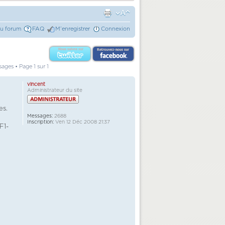
du forum
FAQ
M’enregistrer
Connexion
sages • Page
1
sur
1
vincent
Administrateur du site
es.
Messages:
2688
Inscription:
Ven 12 Déc 2008 21:37
F1-