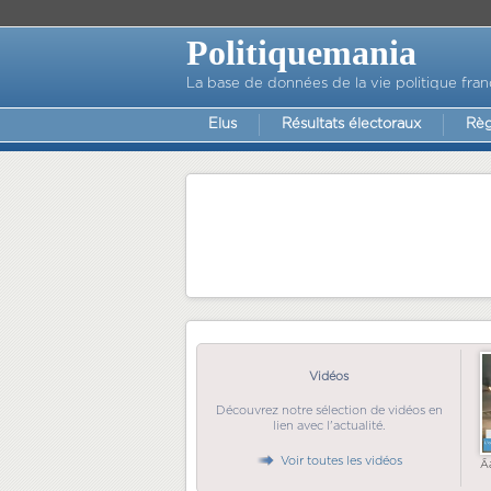
Politiquemania
La base de données de la vie politique fran
Elus
Résultats électoraux
Règ
Vidéos
Découvrez notre sélection de vidéos en
lien avec l'actualité.
Voir toutes les vidéos
Ã