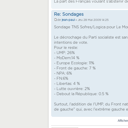
La part des Français voulant s'abstenir 
Re: Sondages
de
jean-paul
» Jeu 28 Mai 2009 14:25
Sondage TNS Sofres/Logica pour Le Mond
Le décrochage du Parti socialiste est s
intentions de vote.
Pour le reste:
- UMP: 26%
- MoDem:14 %
- Europe Ecologie: 11%
- Front de gauche: 7 %
- NPA: 6%
- FN:6%
- Libertas: 4 %
- Lutte ouvrière: 2%
- Debout la République: 0.5 %
Surtout, l'addition de l'UMP, du Front nati
de gauche" qui, avec l'extrême gauche et 
Affiche