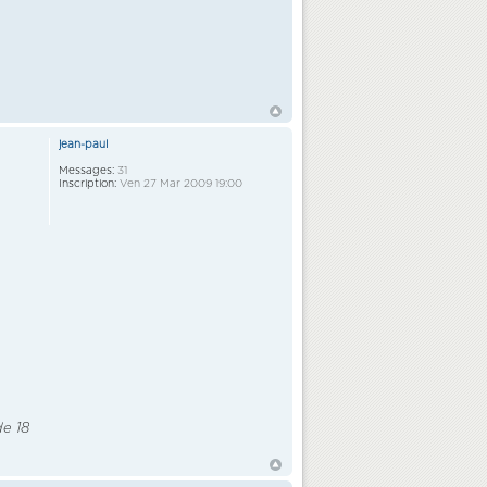
jean-paul
Messages:
31
Inscription:
Ven 27 Mar 2009 19:00
de 18