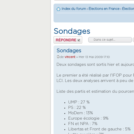
Index du forum
‹
Élections en France
‹
Électi
Sondages
Répondre
Sondages
de
vincent
» Mer 13 Mai 2009 17:10
Deux sondages sont sortis hier et aujour
Le premier a été réalisé par l'IFOP pour
LCI. Les deux analyses arrivent à peu d
Liste des partis et estimation du pourcen
UMP : 27 %
PS : 22 %
MoDem : 13%
Europe écologie : 9%
FN et NPA : 7%
Libertas et Front de gauche : 5%