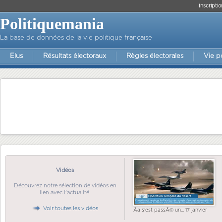
Inscriptio
Politiquemania
La base de données de la vie politique française
Elus
Résultats électoraux
Règles électorales
Vie p
Vidéos
Découvrez notre sélection de vidéos en
lien avec l'actualité.
Voir toutes les vidéos
Ãa s'est passÃ© un... 17 janvier