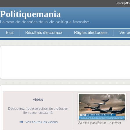
Inscriptio
Politiquemania
La base de données de la vie politique française
Elus
Résultats électoraux
Règles électorales
Vie p
Vidéos
Découvrez notre sélection de vidéos en
lien avec l'actualité.
Voir toutes les vidéos
Ãa s'est passÃ© un... 17 janvier