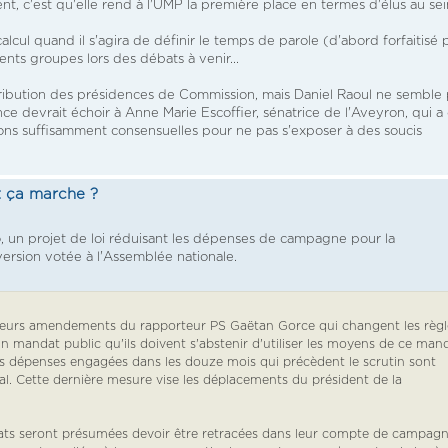
t, c'est qu'elle rend à l'UMP la première place en termes d'élus au sei
alcul quand il s'agira de définir le temps de parole (d'abord forfaitisé 
rents groupes lors des débats à venir...
ttribution des présidences de Commission, mais Daniel Raoul ne semble
ce devrait échoir à Anne Marie Escoffier, sénatrice de l'Aveyron, qui a
tions suffisamment consensuelles pour ne pas s'exposer à des soucis
 ça marche ?
o, un projet de loi réduisant les dépenses de campagne pour la
version votée à l'Assemblée nationale.
ieurs amendements du rapporteur PS Gaëtan Gorce qui changent les règl
'un mandat public qu'ils doivent s'abstenir d'utiliser les moyens de ce man
les dépenses engagées dans les douze mois qui précèdent le scrutin sont
al. Cette dernière mesure vise les déplacements du président de la
ts seront présumées devoir être retracées dans leur compte de campag