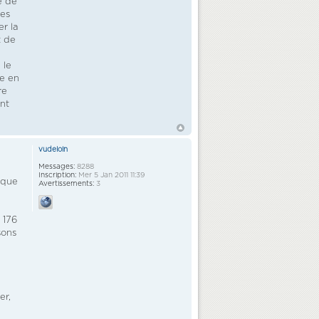
e de
des
r la
t de
 le
me en
re
ent
vudeloin
Messages:
8288
Inscription:
Mer 5 Jan 2011 11:39
ique
Avertissements:
3
 176
sons
er,