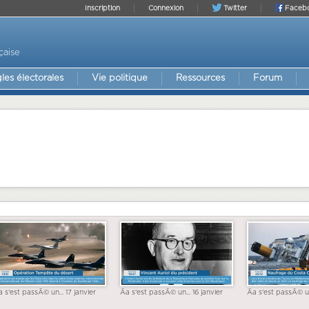
Inscription
Connexion
Twitter
Faceb
çaise
les électorales
Vie politique
Ressources
Forum
a s'est passÃ© un... 17 janvier
Ãa s'est passÃ© un... 16 janvier
Ãa s'est passÃ© un