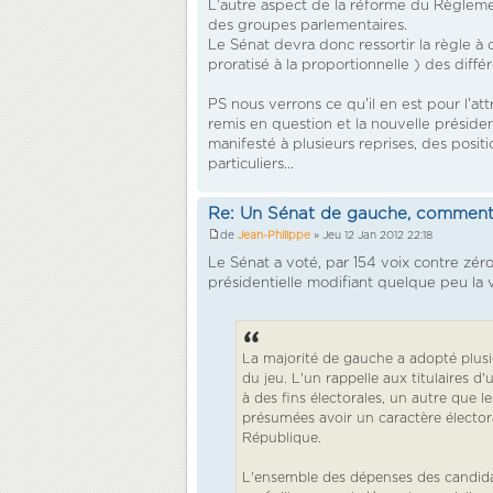
L'autre aspect de la réforme du Règlemen
des groupes parlementaires.
Le Sénat devra donc ressortir la règle à c
proratisé à la proportionnelle ) des diffé
PS nous verrons ce qu'il en est pour l'a
remis en question et la nouvelle présiden
manifesté à plusieurs reprises, des posi
particuliers...
Re: Un Sénat de gauche, comment
de
Jean-Philippe
» Jeu 12 Jan 2012 22:18
Le Sénat a voté, par 154 voix contre zér
présidentielle modifiant quelque peu la 
La majorité de gauche a adopté plus
du jeu. L'un rappelle aux titulaires d
à des fins électorales, un autre que 
présumées avoir un caractère élector
République.
L'ensemble des dépenses des candida