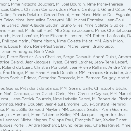
umont, Mme Natacha Bouchart, M. Joël Bourdin, Mme Marie-Thérèse
nçois Calvet, Christian Cambon, Jean-Pierre Cantegrit, Gérard César, P
allier, Francis Delattre, Gérard Dériot, Mme Marie-Hélène Des Esgaulx,
rt Falco, Mme Jacqueline Farreyrol, MM. Michel Fontaine, Jean-Paul
René Garrec, Jean-Claude Gaudin, Bruno Gilles, Mme Colette Giudicelli, 
iane Hummel, M. Benoît Huré, Mlle Sophie Joissains, Mmes Chantal Jou
tchi, Marc Laménie, Mme Élisabeth Lamure, MM. Robert Laufoaulu, Da
 Philippe Marini, Pierre Martin, Mme Colette Mélot, MM. Alain Milon,
rre, Louis Pinton, René-Paul Savary, Michel Savin, Bruno Sido,
Hilarion Vendegou, René Vestri
lot, Pierre Bordier, Alain Chatillon, Serge Dassault, André Dulait, Ambro
trice Gélard, Jean-Jacques Hyest, Gérard Larcher, Jean-René Lecerf,
Roland du Luart, Christian Poncelet, Jean-Pierre Raffarin, André Villie
 Éric Doligé, Mme Marie-Annick Duchêne, MM. François Grosdidier, Je
 Mmes Sophie Primas, Catherine Procaccia, MM. Bernard Saugey, André
arles Guené, Président de séance, MM. Gérard Bailly, Christophe Béchu,
Jean-Noël Cardoux, Jean-Claude Carle, Mme Caroline Cayeux, MM. Marcel
Cornu, Jean-Patrick Courtois, Mme Isabelle Debré, M. Robert del Picchia
minati, Michel Doublet, Jean-Paul Emorine, Louis-Constant Fleming,
sa, Mme Joëlle Garriaud-Maylam, MM. Jacques Gautier, Alain Gournac,
François Humbert, Mme Fabienne Keller, MM. Jacques Legendre, Jean-
 Léonard, Michel Magras, Philippe Paul, François Pillet, Xavier Pintat,
ugues Portelli, André Reichardt, Bruno Retailleau, Charles Revet, Mme
n-Pierre Vial