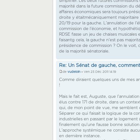
simplifier. Les deux futures commissio
majorité dans la future commission du d
affaires économiques sera toujours prési
droite y étaitmécaniquement majoritaire 
20/19 pour la gauche. L'annulation de l'é
commission de l'économie, et hypothéti
RDSE fasse un jeu de chaises musicales 
faisantg cela, la gauche n'est pas majorit
présidence de commission ? On le voit, c
de la majorité sénatoriale.
Re: Un Sénat de gauche, comment
de
vudeloin
» Ven 23 Déc 2011 14:19
Comme diraient quelques uns de mes amis
!
Mais le fait est, Auguste, que l'annulati
élus contre 171 de droite, dans un conte
qui, de mon point de vue, me semblent d'
Séparer ce qui faisait la logique de la c
industrielles en passant par le logement 
finalement qu'une fausse bonne solution
L'approche systémique ne consiste aucu
en dernière instance.