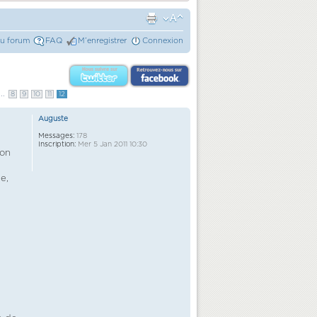
du forum
FAQ
M’enregistrer
Connexion
..
8
9
10
11
12
Auguste
Messages:
178
Inscription:
Mer 5 Jan 2011 10:30
ion
e,