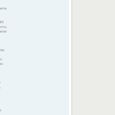
ierre
MM.
anno,
niel
ise
rs
an-
-
,
s