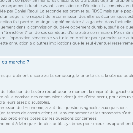
ns doivent compter 39 membres chacune, ce qui posait déjà un problèm
éveloppement durable avant l'annulation de l'élection. La commission 
dée par Daniel Raoul. La seconde est promise au RDSE mais sur le papie
d'un siège, si le rapport de la commission des affaires économiques es
lection fait perdre un siège supplémentaire à la gauche dans l'actuelle
quement dans la commission du développement durable, sauf à ce que
en "transférant" un de ses sénateurs d'une autre commission. Mais mê
aire. L'opposition sénatoriale va-t-elle en profiter pour prendre une aut
ette annulation a d'autres implications que le seul éventuel resserrem
 ça marche ?
 qui butinent encore au Luxembourg, la priorité c'est la séance publ
on de l'élection de Lozère réduit pour le moment la majorité de gauche à
xte où le nombre des commissions vient juste d'être accru, pour des rai
ailleurs assez discutables.
ommission de l'Economie, allant des questions agricoles aux questions
(en termes de construction) et l'environnement et les transports n'est
 aux problèmes posés par les questions concernées.
nement à fabriquer de plus petits systèmes pour mieux les appréhend