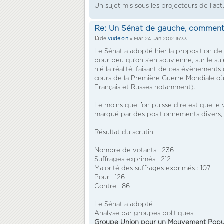
Un sujet mis sous les projecteurs de l'act
Re: Un Sénat de gauche, comment
de
vudeloin
» Mar 24 Jan 2012 16:33
Le Sénat a adopté hier la proposition de 
pour peu qu’on s’en souvienne, sur le suj
nié la réalité, faisant de ces évènement
cours de la Première Guerre Mondiale où i
Français et Russes notamment).
Le moins que l’on puisse dire est que le
marqué par des positionnements divers, ai
Résultat du scrutin
Nombre de votants : 236
Suffrages exprimés : 212
Majorité des suffrages exprimés : 107
Pour : 126
Contre : 86
Le Sénat a adopté
Analyse par groupes politiques
Groupe Union pour un Mouvement Popul