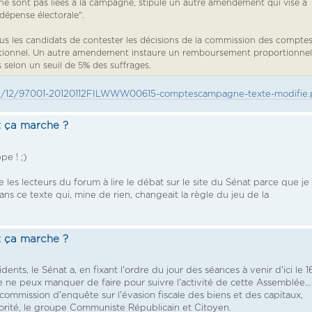
 ne sont pas liées à la campagne, stipule un autre amendement qui vise à
 dépense électorale".
ous les candidats de contester les décisions de la commission des compte
utionnel. Un autre amendement instaure un remboursement proportionnel
selon un seuil de 5% des suffrages.
12/01/12/97001-20120112FILWWW00615-comptescampagne-texte-modifie
 ça marche ?
pe ! ;)
te les lecteurs du forum à lire le débat sur le site du Sénat parce que je
ans ce texte qui, mine de rien, changeait la règle du jeu de la
 ça marche ?
nts, le Sénat a, en fixant l'ordre du jour des séances à venir d'ici le 1
 je ne peux manquer de faire pour suivre l'activité de cette Assemblée...
 commission d'enquête sur l'évasion fiscale des biens et des capitaux,
orité, le groupe Communiste Républicain et Citoyen.