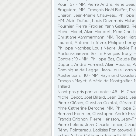
Pour : 57 - MM. Pierre André, René Bea
Bruguière, MM. François-Noël Buffet, Fra
Charon, Jean-Pierre Chauveau, Philippe D
MM. Alain Dufaut, Louis Duvernois, Hube
Fournier, Pierre Frogier, Yann Gaillard, 
Michel Houel, Alain Houpert, Mme Christ
Christiane Kammermann, MM. Roger Karou
Laurent, Antoine Lefèvre, Philippe Leroy,
Philippe Nachbar, Louis Nègre, Jackie Pie
Abdourahamane Soilihi, François Trucy, 
Contre : 19 - MM. Philippe Bas, Claude Be
Dupont, André Ferrand, Alain Fouché, Pa
Dominique de Legge, Jean-Louis Lorrain, 
Abstentions : 10 - MM. Raymond Couderc,
François Mayet, Albéric de Montgolfier,
Trillard
N'ont pas pris part au vote : 46 - M. Ch
Michel Bécot, Joël Billard, Jean Bizet, 
Pierre Cléach, Christian Cointat, Gérard 
Mme Catherine Deroche, MM. Philippe Do
Bernard Fournier, Christophe-André Fras
Francis Grignon, Pierre Hérisson, Jean-
Pierre Leleux, Jean-Claude Lenoir, Claude
Rémy Pointereau, Ladislas Poniatowski, H
Esther Sittler, Catherine Troendle, M. Jea