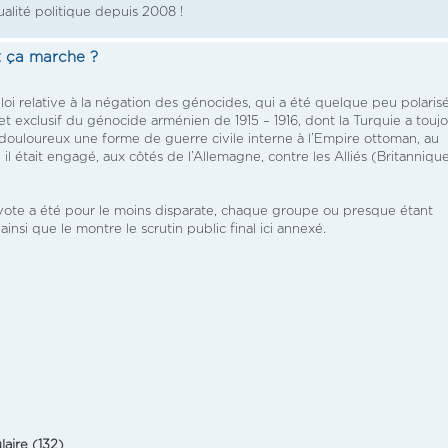
ualité politique depuis 2008 !
 ça marche ?
loi relative à la négation des génocides, qui a été quelque peu polaris
et exclusif du génocide arménien de 1915 – 1916, dont la Turquie a touj
s douloureux une forme de guerre civile interne à l’Empire ottoman, au
l était engagé, aux côtés de l’Allemagne, contre les Alliés (Britannique
 vote a été pour le moins disparate, chaque groupe ou presque étant
nsi que le montre le scrutin public final ici annexé.
aire (132)