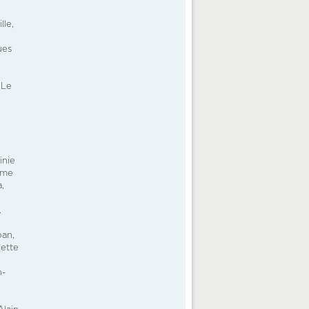
lle,
ues
 Le
,
inie
Mme
,
.
ban,
dette
n-