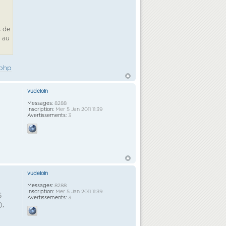
s de
 au
.php
vudeloin
Messages:
8288
Inscription:
Mer 5 Jan 2011 11:39
Avertissements:
3
vudeloin
Messages:
8288
Inscription:
Mer 5 Jan 2011 11:39
6
Avertissements:
3
),