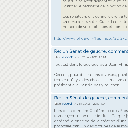
sauf s'ils peuvent démontrer qu'elles
"clarifier le périmètre de la notion de
Les sénateurs ont donné le droit à t
campagne devant le Conseil constit
nombre de voix obtenues et non plus 
http://www.lefigaro.fr/flash-actu/20
Re: Un Sénat de gauche, comment
de
vudeloin
» Jeu 12 Jan 2012 22:24
Tout est dans le quelque peu, Jean Philip
Ceci dit, pour des raisons diverses, j'invi
trouve qu'il y a des choses instructives d
présidentielle, l'air de pas y toucher.
Re: Un Sénat de gauche, comment
de
vudeloin
» Ven 20 Jan 2012 11:04
Lors de la dernière Conférence des Préside
février (consultable sur le site... Ce que
entériné le principe de la création d'une
proposée par l'un des groupes de la maj