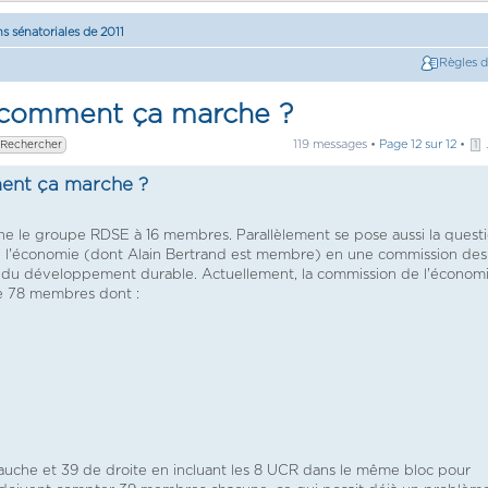
ns sénatoriales de 2011
Règles 
 comment ça marche ?
119 messages •
Page
12
sur
12
•
.
1
ent ça marche ?
mène le groupe RDSE à 16 membres. Parallèlement se pose aussi la quest
 de l'économie (dont Alain Bertrand est membre) en une commission des
 du développement durable. Actuellement, la commission de l'économi
e 78 membres dont :
gauche et 39 de droite en incluant les 8 UCR dans le même bloc pour