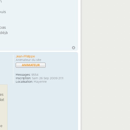
n
puis
 pas
 déjà
Jean-Philippe
Animateur du site
Messages:
9554
Inscription:
Sam 26 Sep 2009 21:11
Localisation:
Mayenne
es
dat
ne