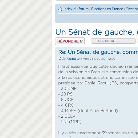
Index du forum
‹
Élections en France
‹
Électio
Un Sénat de gauche,
Répondre
Re: Un Sénat de gauche, comm
de
Auguste
» Ven 23 Déc 2011 12:07
Il faut aussi voir que cette décision ra
de la scission de l'actuelle commission
affaires économiques et une commission
présidée par Daniel Raoul (PS) comport
- 30 UMP
- 29 PS
- 8 UCR
- 4 CRC
- 4 RDSE (dont Alain Bertand)
- 2 EELV
- 1 NI (MPF)
Il y a très exactement 39 sénateurs de 