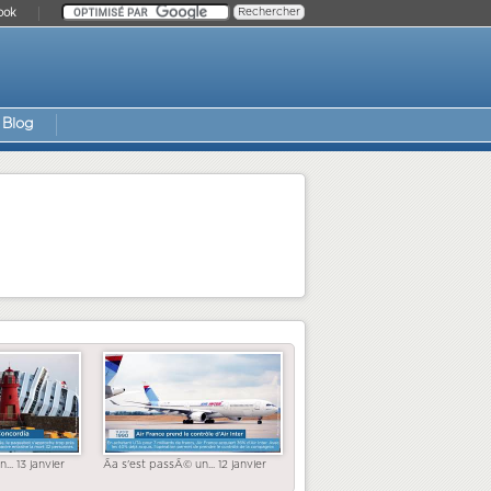
ook
Blog
... 13 janvier
Ãa s'est passÃ© un... 12 janvier