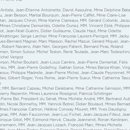
Antiste, Jean-Étienne Antoinette, David Assouline, Mme Delphine Batai
, Jean Besson, Martial Bourquin, Jean-Pierre Caffet, Mme Claire-Lise
an, Jacques Chiron, Mme Karine Claireaux, MM. Gérard Collomb, Jacq
 Mmes Christiane Demontès, Odette Duriez, MM. Vincent Eblé, Philippe
lot, Jean-Noël Guérini, Didier Guillaume, Claude Haut, Mme Odette
 Krattinger, Serge Larcher, Mme Françoise Laurent-Perrigot, MM. Jacky
es-Bernard Magner, Marc Massion, Rachel Mazuir, Gérard Miquel, Jean-
 Robert Navarro, Alain Néri, Georges Patient, Bernard Piras, Roland
amen, Simon Sutour, Michel Teston, René Teulade, Jean-Marc Todeschini
Michel Vergoz
erson, Michel Boutant, Jean-Louis Carrère, Jean-Pierre Demerliat, Félix
ieu, MM. Jean-Pierre Godefroy, Gaëtan Gorce, Mmes Bariza Khiari, Virg
eoux, Philippe Madrelle, Jean-Pierre Michel, Jean-Claude Peyronnet, 
 Ries, Gilbert Roger, Yves Rome, Jean-Pierre Sueur, Mme Catherine Tasca
g
r, MM. Bernard Cazeau, Michel Delebarre, Mme Catherine Génisson, MM
erry Repentin, Mmes Laurence Rossignol, Patricia Schillinger
an-Pierre Bel, Président du Sénat, Mme Michèle André, MM. Bertrand Au
in, Nicole Bonnefoy, MM. Yannick Botrel, Didier Boulaud, Mmes Berna
, Mmes Françoise Cartron, Hélène Conway Mouret, MM. Yves Daudigny,
c, MM. Alain Fauconnier, Jean-Luc Fichet, Jean-Jacques Filleul, Jea
nique Gillot, MM. Edmond Hervé, Claude Jeannerot, Ronan Kerdraon,
enemann, MM. Jean-Jacques Lozach, François Marc, Mmes Michelle