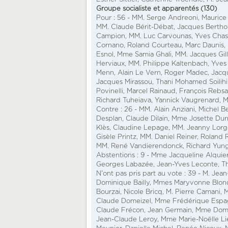
Groupe socialiste et apparentés (130)
Pour : 56 - MM. Serge Andreoni, Maurice 
MM. Claude Bérit-Débat, Jacques Berthou
Campion, MM. Luc Carvounas, Yves Chast
Cornano, Roland Courteau, Marc Daunis,
Esnol, Mme Samia Ghali, MM. Jacques Gil
Herviaux, MM. Philippe Kaltenbach, Yves
Menn, Alain Le Vern, Roger Madec, Jacqu
Jacques Mirassou, Thani Mohamed Soilihi,
Povinelli, Marcel Rainaud, François Rebs
Richard Tuheiava, Yannick Vaugrenard, 
Contre : 26 - MM. Alain Anziani, Michel B
Desplan, Claude Dilain, Mme Josette Durr
Klès, Claudine Lepage, MM. Jeanny Lorg
Gisèle Printz, MM. Daniel Reiner, Roland
MM. René Vandierendonck, Richard Yun
Abstentions : 9 - Mme Jacqueline Alquie
Georges Labazée, Jean-Yves Leconte, Thi
N'ont pas pris part au vote : 39 - M. Je
Dominique Bailly, Mmes Maryvonne Blond
Bourzai, Nicole Bricq, M. Pierre Camani
Claude Domeizel, Mme Frédérique Espagna
Claude Frécon, Jean Germain, Mme Domi
Jean-Claude Leroy, Mme Marie-Noëlle Li