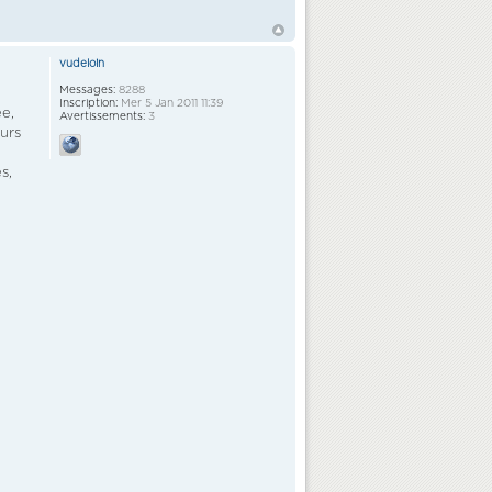
vudeloin
Messages:
8288
Inscription:
Mer 5 Jan 2011 11:39
ée,
Avertissements:
3
ours
s,