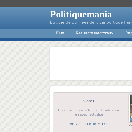
Politiquemania
La base de données de la vie politique fran
Elus
Résultats électoraux
Règ
Vidéos
Découvrez notre sélection de vidéos en
lien avec l'actualité.
Voir toutes les vidéos
Ã