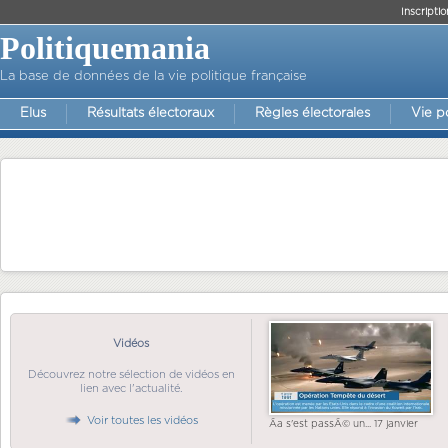
Inscriptio
Politiquemania
La base de données de la vie politique française
Elus
Résultats électoraux
Règles électorales
Vie p
Vidéos
Découvrez notre sélection de vidéos en
lien avec l'actualité.
Voir toutes les vidéos
Ãa s'est passÃ© un... 17 janvier