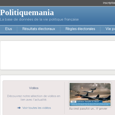
Inscriptio
Politiquemania
La base de données de la vie politique française
Elus
Résultats électoraux
Règles électorales
Vie p
Vidéos
Découvrez notre sélection de vidéos en
lien avec l'actualité.
Voir toutes les vidéos
Ãa s'est passÃ© un... 17 janvier