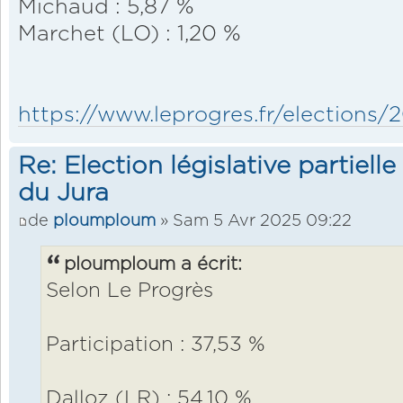
Michaud : 5,87 %
Marchet (LO) : 1,20 %
https://www.leprogres.fr/elections/20
Re: Election législative partiell
du Jura
de
ploumploum
» Sam 5 Avr 2025 09:22
ploumploum a écrit:
Selon Le Progrès
Participation : 37,53 %
Dalloz (LR) : 54,10 %