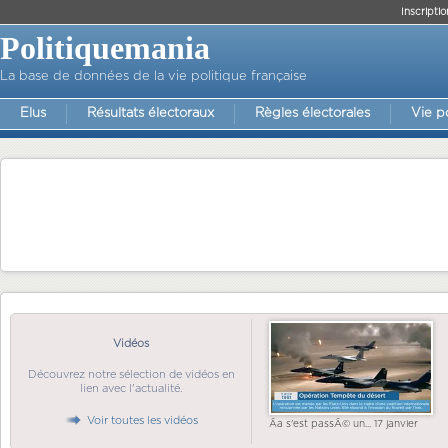
Inscriptio
Politiquemania
La base de données de la vie politique française
Elus
Résultats électoraux
Règles électorales
Vie p
Vidéos
Découvrez notre sélection de vidéos en
lien avec l'actualité.
Voir toutes les vidéos
Ãa s'est passÃ© un... 17 janvier