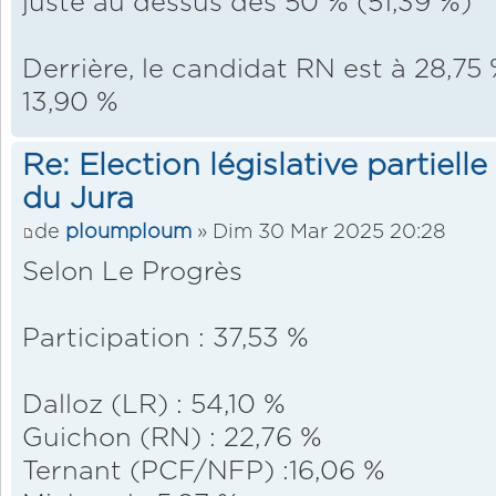
juste au dessus des 50 % (51,39 %)
Derrière, le candidat RN est à 28,75
13,90 %
Re: Election législative partiell
du Jura
de
ploumploum
» Dim 30 Mar 2025 20:28
Selon Le Progrès
Participation : 37,53 %
Dalloz (LR) : 54,10 %
Guichon (RN) : 22,76 %
Ternant (PCF/NFP) :16,06 %