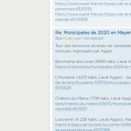
https://www.ouest-france.fr/pays-de-la-
personnes-6520139
https://www.ouest-france.fr/pays-de-la-l
radicale-6534836
Re: Municipales de 2020 en Maye
de
Eco92
» Lun 7 Oct 2019 11:27
Tour des annonces diverses de candidatur
connues, regroupés par Agglo.
Bonchamp-lès-Laval (5948 habs, Laval 
france.fr/elections/municipales-2020-l
L'Huisserie (4213 habs, Laval Agglo) : 
de-la-loire/lhuisserie-53970/municipale
6513429
Châlons-du-Maine (708 habs, Laval Aggl
loire/chalons-du-maine-53470/municipa
candidat-6513321
Louverné (4 228 habs, Laval Agglo), Ala
france.fr/pays-de-la-loire/louverne-53
se-representera-pas-6517089