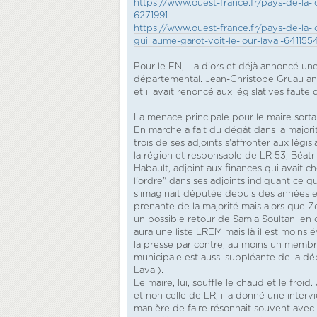
https://www.ouest-france.fr/pays-de-la-
6271991
https://www.ouest-france.fr/pays-de-la-
guillaume-garot-voit-le-jour-laval-641155
Pour le FN, il a d'ors et déjà annoncé un
départemental. Jean-Christope Gruau anno
et il avait renoncé aux législatives faute
La menace principale pour le maire sort
En marche a fait du dégât dans la majori
trois de ses adjoints s'affronter aux légi
la région et responsable de LR 53, Béatr
Habault, adjoint aux finances qui avait c
l'ordre" dans ses adjoints indiquant ce qu
s'imaginait députée depuis des années et
prenante de la majorité mais alors que
un possible retour de Samia Soultani en can
aura une liste LREM mais là il est moins 
la presse par contre, au moins un membr
municipale est aussi suppléante de la 
Laval).
Le maire, lui, souffle le chaud et le froi
et non celle de LR, il a donné une interv
manière de faire résonnait souvent avec 