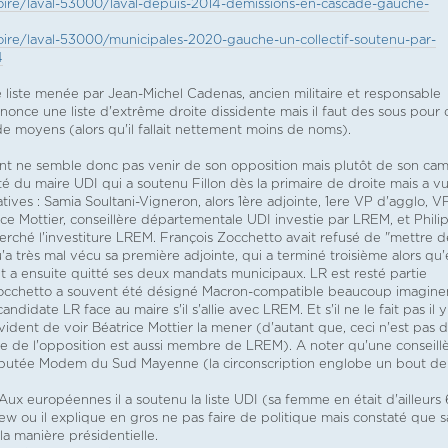
loire/laval-53000/laval-depuis-2014-demissions-en-cascade-gauche-
loire/laval-53000/municipales-2020-gauche-un-collectif-soutenu-par-
4
e liste menée par Jean-Michel Cadenas, ancien militaire et responsable
nce une liste d'extrême droite dissidente mais il faut des sous pour 
 de moyens (alors qu'il fallait nettement moins de noms).
ant ne semble donc pas venir de son opposition mais plutôt de son cam
té du maire UDI qui a soutenu Fillon dès la primaire de droite mais a v
slatives : Samia Soultani-Vigneron, alors 1ère adjointe, 1ere VP d'agglo, V
ice Mottier, conseillère départementale UDI investie par LREM, et Phili
herché l'investiture LREM. François Zocchetto avait refusé de "mettre d
'a très mal vécu sa première adjointe, qui a terminé troisième alors qu'
 a ensuite quitté ses deux mandats municipaux. LR est resté partie
 Zocchetto a souvent été désigné Macron-compatible beaucoup imagine
didate LR face au maire s'il s'allie avec LREM. Et s'il ne le fait pas il y
évident de voir Béatrice Mottier la mener (d'autant que, ceci n'est pas 
e de l'opposition est aussi membre de LREM). A noter qu'une conseill
députée Modem du Sud Mayenne (la circonscription englobe un bout de
d. Aux européennes il a soutenu la liste UDI (sa femme en était d'ailleurs
iew ou il explique en gros ne pas faire de politique mais constaté que s
la manière présidentielle.