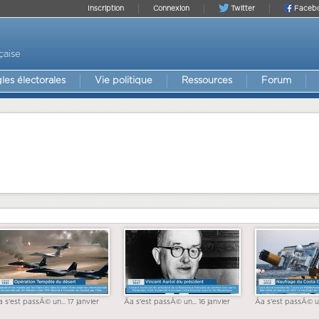
Inscription
Connexion
Twitter
Faceb
çaise
les électorales
Vie politique
Ressources
Forum
a s'est passÃ© un... 17 janvier
Ãa s'est passÃ© un... 16 janvier
Ãa s'est passÃ© un