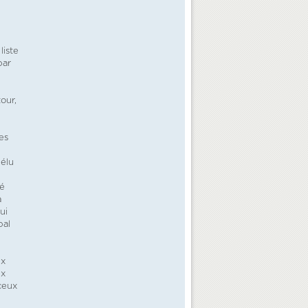
liste
par
our,
es
 élu
té
a
ui
pal
ux
ux
ceux