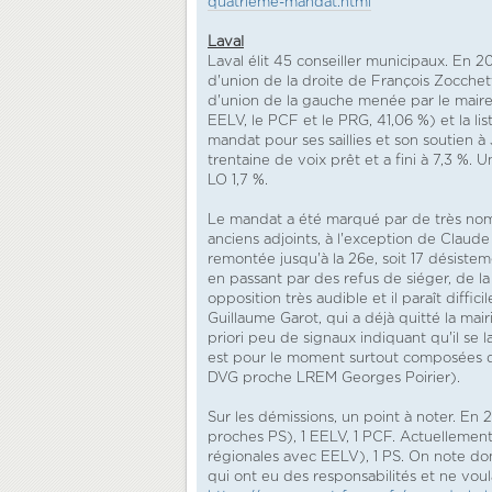
quatrieme-mandat.html
Laval
Laval élit 45 conseiller municipaux. En 201
d'union de la droite de François Zocchett
d'union de la gauche menée par le maire
EELV, le PCF et le PRG, 41,06 %) et la l
mandat pour ses saillies et son soutien à
trentaine de voix prêt et a fini à 7,3 %
LO 1,7 %.
Le mandat a été marqué par de très nom
anciens adjoints, à l'exception de Claude 
remontée jusqu'à la 26e, soit 17 désist
en passant par des refus de siéger, de la
opposition très audible et il paraît diff
Guillaume Garot, qui a déjà quitté la mairi
priori peu de signaux indiquant qu'il se 
est pour le moment surtout composées de
DVG proche LREM Georges Poirier).
Sur les démissions, un point à noter. En 
proches PS), 1 EELV, 1 PCF. Actuellement
régionales avec EELV), 1 PS. On note don
qui ont eu des responsabilités et ne voul