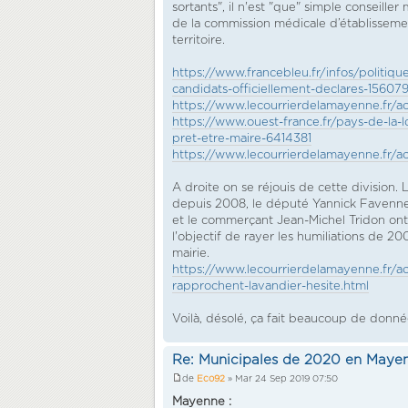
sortants", il n'est "que" simple conseill
de la commission médicale d’établisseme
territoire.
https://www.francebleu.fr/infos/polit
candidats-officiellement-declares-15607
https://www.lecourrierdelamayenne.fr/ac
https://www.ouest-france.fr/pays-de-la
pret-etre-maire-6414381
https://www.lecourrierdelamayenne.fr/ac
A droite on se réjouis de cette division.
depuis 2008, le député Yannick Favennec
et le commerçant Jean-Michel Tridon ont
l'objectif de rayer les humiliations de 2
mairie.
https://www.lecourrierdelamayenne.fr/ac
rapprochent-lavandier-hesite.html
Voilà, désolé, ça fait beaucoup de données 
Re: Municipales de 2020 en Maye
de
Eco92
» Mar 24 Sep 2019 07:50
Mayenne :