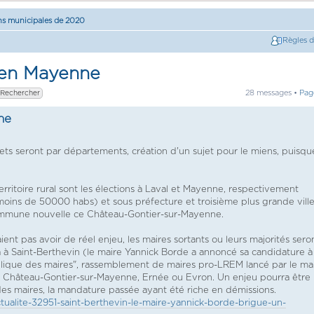
ns municipales de 2020
Règles 
 en Mayenne
28 messages •
Pa
ne
jets seront par départements, création d'un sujet pour le miens, puisqu
rritoire rural sont les élections à Laval et Mayenne, respectivement
moins de 50000 habs) et sous préfecture et troisième plus grande vill
commune nouvelle ce Château-Gontier-sur-Mayenne.
nt pas avoir de réel enjeu, les maires sortants ou leurs majorités sero
à à Saint-Berthevin (le maire Yannick Borde a annoncé sa candidature à
lique des maires", rassemblement de maires pro-LREM lancé par le ma
 Château-Gontier-sur-Mayenne, Ernée ou Evron. Un enjeu pourra être 
es maires, la mandature passée ayant été riche en démissions.
tualite-32951-saint-berthevin-le-maire-yannick-borde-brigue-un-