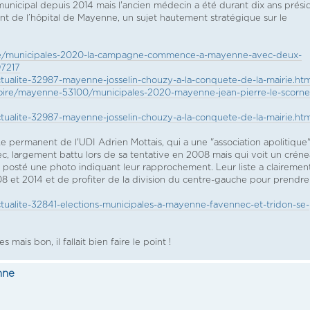
er municipal depuis 2014 mais l'ancien médecin a été durant dix ans prési
nt de l’hôpital de Mayenne, un sujet hautement stratégique sur le
ique/municipales-2020-la-campagne-commence-a-mayenne-avec-deux-
97217
tualite-32987-mayenne-josselin-chouzy-a-la-conquete-de-la-mairie.htm
-loire/mayenne-53100/municipales-2020-mayenne-jean-pierre-le-scorne
tualite-32987-mayenne-josselin-chouzy-a-la-conquete-de-la-mairie.htm
 Le permanent de l'UDI Adrien Mottais, qui a une "association apolitique
, largement battu lors de sa tentative en 2008 mais qui voit un créne
 posté une photo indiquant leur rapprochement. Leur liste a clairemen
008 et 2014 et de profiter de la division du centre-gauche pour prendre
tualite-32841-elections-municipales-a-mayenne-favennec-et-tridon-se-
mais bon, il fallait bien faire le point !
nne