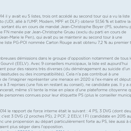
4 il y avait eu 5 listes, trois ont accédé au second tour qui a vu la liste
o (UDI, allié à l'UMP, Modem, MPF et DLF) obtenir 51,56 % et battre la 
 sortant élu en cours de mandat Jean-Christophe Boyer (PS, soutenu 
iste FN menée par Jean-Christophe Gruau (exclu du parti en cours de
 Jean-Marie le Pen), qui avait pu se maintenir au second tour à une
. Une liste PG-POI nommée Carton Rouge avait obtenu 7,2 % au premier t
breuses démissions dans le groupe d'opposition notamment de tous l
Gourvil (EELV). Avec 9 conseillers municipaux, la liste est aujourd'hui
ement pour des raisons très diverses (du déménagement au suicide d'un
 lassitudes ou des incompatibilités). Cela n'a pas contribué à une
icile de l'imaginer représenter une menace en 2020 si l'ex-maire et dépu
e à 3 reprises (une fois en restant au conseil), ne candidate pas. Il y a 
lancerait, même s'il tente la mise en place d'une plateforme citoyenne q
 personnes connues pour leur étiquette PS (plus le conseiller munici
2014 le rapport de force interne était le suivant : 4 PS, 3 DVG (dont de
 c'est 3 DVG (2 proches PS), 2 PCF, 2 EELV, 1 FI (candidate en 2015 a
c une propension au départ particulièrement forte au PS, liée aussi à 
aient plus siéger dans l'opposition.