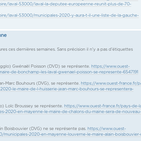
loire/laval-53000/laval-la-deputee-europeenne-reunit-plus-de-70-
oire/laval-53000/municipales-2020-y-aura-t-il-une-liste-de-la-gauche-
nne
es ces dernières semaines. Sans précision il n'y a pas d'étiquettes
Agglo) Gwénaël Poisson (DVD) se représente.
https://www.ouest-
e-maire-de-bonchamp-les-laval-gwenael-poisson-se-represente-6547191
Jean-Marc Bouhours (DVG), se représente.
https://www.ouest-france.fr/p
s-2020-le-maire-de-l-huisserie-jean-marc-bouhours-se-representera-
o) Loïc Broussey se représente.
https://www.ouest-france.fr/pays-de-l
les-2020-en-mayenne-le-maire-de-chalons-du-maine-sera-de-nouveau
in Boisbouvier (DVG) ne se représente pas.
https://www.ouest-
950/municipales-2020-en-mayenne-louverne-le-maire-alain-boisbouvier-