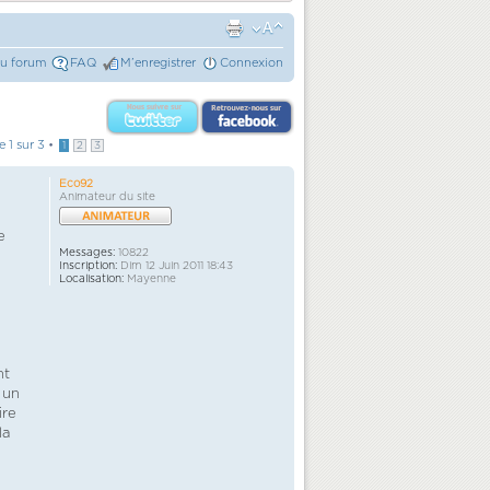
du forum
FAQ
M’enregistrer
Connexion
ge
1
sur
3
•
1
2
3
Eco92
Animateur du site
e
Messages:
10822
Inscription:
Dim 12 Juin 2011 18:43
Localisation:
Mayenne
e
nt
 un
ire
la