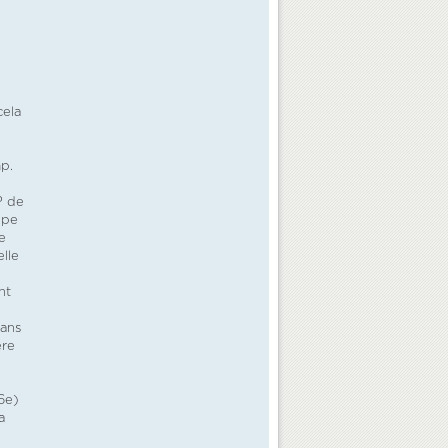
cela
p.
u
P de
ppe
e
elle
nt
dans
ère
 6e)
a