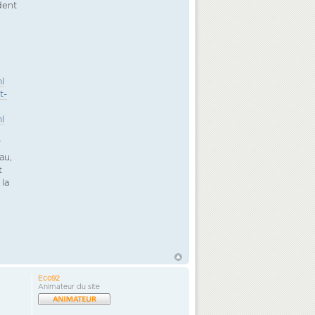
dent
l
t-
l
"
au,
t
 la
Eco92
Animateur du site