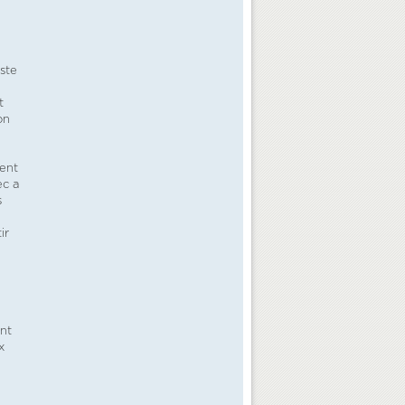
iste
t
on
ment
ec a
s
ir
ent
x