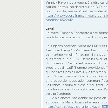
Yannick Favennec a renoncé à être candid
Adrien Mottais, collaborateur de l'UDI et
pour la droite, même s'il refuse toutes ét
https://www.ouest-france.fr/pays-de-la
candidat-6522412
Laval
Le maire François Zocchetto a été formell
candidature pour autant mais il n'y a pas
Le suspens potentiel vient de LREM et LR
il est possible qu'ils s'auto-excluent in 
par Martine Amelin j'imagine) il y a pour
quasiment que du PS, "Demain Laval" et f
d'opposition à Saint-Berthevin, et dirigea
avec le qualificatif "homme providentiel
qui ne vivait pas à Laval il y a trois mois.
Le PCF s'est associé à Génération.S et 
un groupe de négociation commun ("L'appe
La France Insoumise c'est le flou total, 
tous les cas une chose est claire : pas d'a
trois précédents.
EELV n'a encore pas donné de position, 
européenne Marie Toussaint a réuni plus
https://actu.fr/pays-de-la-loire/laval_53