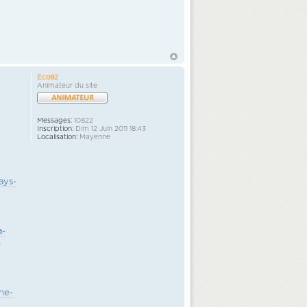
Eco92
Animateur du site
Messages:
10822
Inscription:
Dim 12 Juin 2011 18:43
Localisation:
Mayenne
ays-
a-
-
ne-