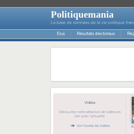
Politiquemania
La base de données de la vie politique fran
Elus
Résultats électoraux
Règ
Vidéos
Découvrez notre sélection de vidéos en
lien avec l'actualité.
Voir toutes les vidéos
Ã