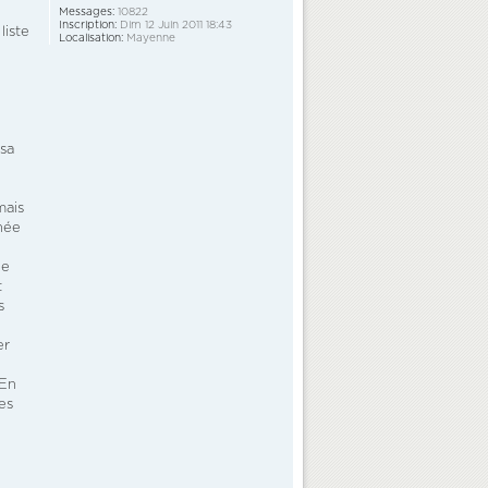
Messages:
10822
Inscription:
Dim 12 Juin 2011 18:43
liste
Localisation:
Mayenne
 sa
mais
enée
ue
t
s
er
 En
les
.