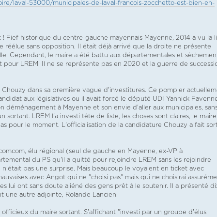
oire/laval-53000/municipales-de-laval-francois-zocchetto-est-bien-en-
t ! Fief historique du centre-gauche mayennais Mayenne, 2014 a vu la l
réélue sans opposition. Il était déjà arrivé que la droite ne présente
ille. Cependant, le maire a été battu aux départementales et sèchemen
dat pour LREM. Il ne se représente pas en 2020 et la guerre de successi
n Chouzy dans sa première vague d'investitures. Ce pompier actuelle
andidat aux législatives ou il avait forcé le député UDI Yannick Favenn
 son déménagement à Mayenne et son envie d'aller aux municipales, san
'un sortant. LREM l'a investi tête de liste, les choses sont claires, le maire
 pour le moment. L'officialisation de la candidature Chouzy a fait sort
la comcom, élu régional (seul de gauche en Mayenne, ex-VP à
rtemental du PS qu'il a quitté pour rejoindre LREM sans les rejoindre
 n'était pas une surprise. Mais beaucoup le voyaient en ticket avec
auvaises avec Angot qui ne "choisi pas" mais qui ne choisirai assurém
es lui ont sans doute aliéné des gens prêt à le soutenir. Il a présenté di
nt une autre adjointe, Rolande Lancien.
officieux du maire sortant. S'affichant "investi par un groupe d'élus