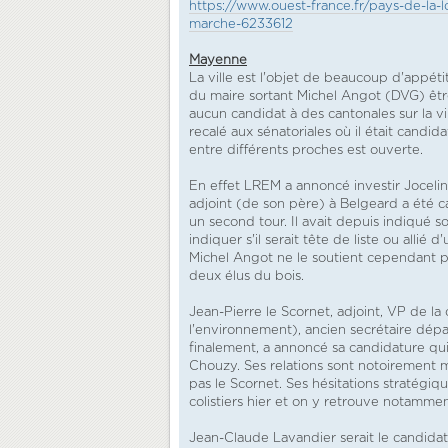
https://www.ouest-france.fr/pays-de-la-l
marche-6233612
Mayenne
La ville est l'objet de beaucoup d'appéti
du maire sortant Michel Angot (DVG) être 
aucun candidat à des cantonales sur la v
recalé aux sénatoriales où il était candi
entre différents proches est ouverte.
En effet LREM a annoncé investir Joceli
adjoint (de son père) à Belgeard a été c
un second tour. Il avait depuis indiqué
indiquer s'il serait tête de liste ou allié d
Michel Angot ne le soutient cependant pas
deux élus du bois.
Jean-Pierre le Scornet, adjoint, VP de 
l'environnement), ancien secrétaire dépa
finalement, a annoncé sa candidature qui
Chouzy. Ses relations sont notoirement m
pas le Scornet. Ses hésitations stratégiqu
colistiers hier et on y retrouve notamme
Jean-Claude Lavandier serait le candidat 