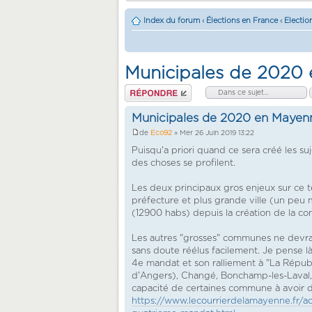
Index du forum
‹
Élections en France
‹
Electio
Municipales de 2020
Répondre
Municipales de 2020 en Mayen
de
Eco92
» Mer 26 Juin 2019 13:22
Puisqu'a priori quand ce sera créé les su
des choses se profilent.
Les deux principaux gros enjeux sur ce te
préfecture et plus grande ville (un peu 
(12900 habs) depuis la création de la 
Les autres "grosses" communes ne devraie
sans doute réélus facilement. Je pense l
4e mandat et son ralliement à "La Répub
d'Angers), Changé, Bonchamp-les-Laval,
capacité de certaines commune à avoir d
https://www.lecourrierdelamayenne.fr/ac