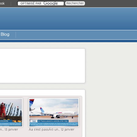
ook
Blog
... 13 janvier
Ãa s'est passÃ© un... 12 janvier