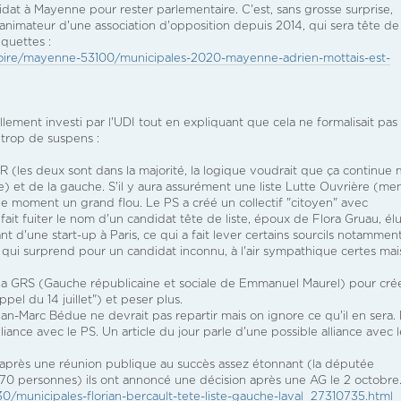
at à Mayenne pour rester parlementaire. C'est, sans grosse surprise,
 animateur d'une association d'opposition depuis 2014, qui sera tête de 
iquettes :
-loire/mayenne-53100/municipales-2020-mayenne-adrien-mottais-est-
ement investi par l'UDI tout en expliquant que cela ne formalisait pas
 trop de suspens :
 (les deux sont dans la majorité, la logique voudrait que ça continue 
fine) et de la gauche. S'il y aura assurément une liste Lutte Ouvrière (m
 le moment un grand flou. Le PS a créé un collectif "citoyen" avec
ait fuiter le nom d'un candidat tête de liste, époux de Flora Gruau, él
nt d'une start-up à Paris, ce qui a fait lever certains sourcils notammen
" qui surprend pour un candidat inconnu, à l'air sympathique certes mai
à la GRS (Gauche républicaine et sociale de Emmanuel Maurel) pour cré
l du 14 juillet") et peser plus.
Jean-Marc Bédue ne devrait pas repartir mais on ignore ce qu'il en sera.
lliance avec le PS. Un article du jour parle d'une possible alliance avec 
après une réunion publique au succès assez étonnant (la députée
 70 personnes) ils ont annoncé une décision après une AG le 2 octobre
130/municipales-florian-bercault-tete-liste-gauche-laval_27310735.html