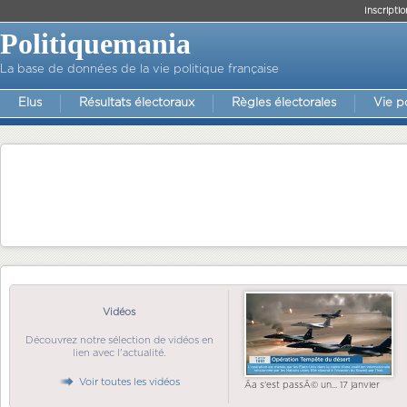
Inscriptio
Politiquemania
La base de données de la vie politique française
Elus
Résultats électoraux
Règles électorales
Vie p
Vidéos
Découvrez notre sélection de vidéos en
lien avec l'actualité.
Voir toutes les vidéos
Ãa s'est passÃ© un... 17 janvier