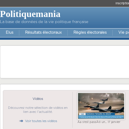
Inscriptio
Politiquemania
La base de données de la vie politique française
Elus
Résultats électoraux
Règles électorales
Vie p
Vidéos
Découvrez notre sélection de vidéos en
lien avec l'actualité.
Voir toutes les vidéos
Ãa s'est passÃ© un... 17 janvier