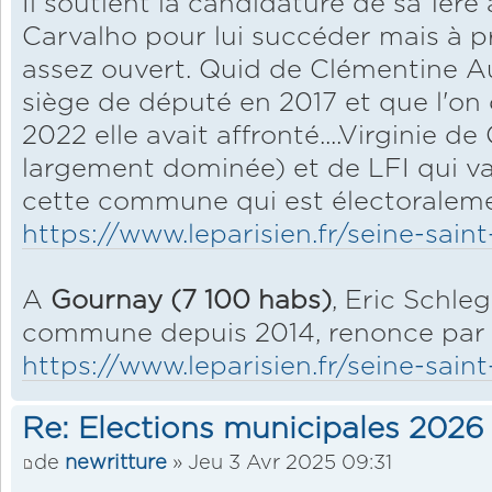
Il soutient la candidature de sa 1ère 
Carvalho pour lui succéder mais à pr
assez ouvert. Quid de Clémentine Au
siège de député en 2017 et que l'on d
2022 elle avait affronté....Virginie de
largement dominée) et de LFI qui va
cette commune qui est électoraleme
https://www.leparisien.fr/seine-sain
A
Gournay (7 100 habs)
, Eric Schleg
commune depuis 2014, renonce par 
https://www.leparisien.fr/seine-sai
Re: Elections municipales 2026
de
newritture
» Jeu 3 Avr 2025 09:31