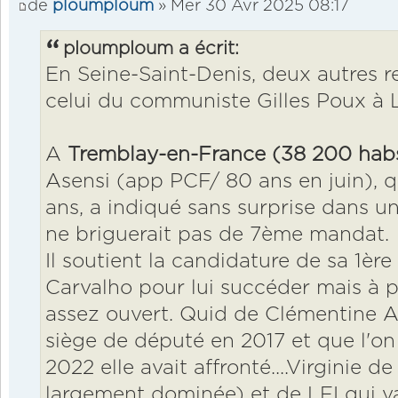
de
ploumploum
» Mer 30 Avr 2025 08:17
ploumploum a écrit:
En Seine-Saint-Denis, deux autres r
celui du communiste Gilles Poux à 
A
Tremblay-en-France (38 200 hab
Asensi (app PCF/ 80 ans en juin), qu
ans, a indiqué sans surprise dans un
ne briguerait pas de 7ème mandat.
Il soutient la candidature de sa 1ère
Carvalho pour lui succéder mais à pr
assez ouvert. Quid de Clémentine Au
siège de député en 2017 et que l'on 
2022 elle avait affronté....Virginie de
largement dominée) et de LFI qui v