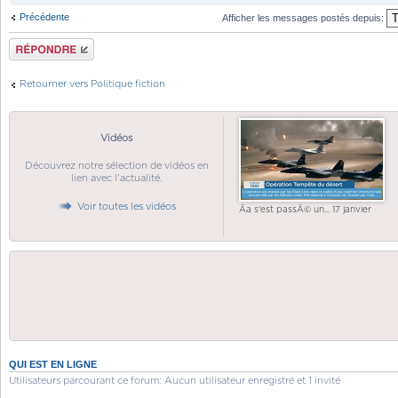
Précédente
Afficher les messages postés depuis:
Répondre
Retourner vers Politique fiction
Vidéos
Découvrez notre sélection de vidéos en
lien avec l'actualité.
Voir toutes les vidéos
Ãa s'est passÃ© un... 17 janvier
QUI EST EN LIGNE
Utilisateurs parcourant ce forum: Aucun utilisateur enregistré et 1 invité