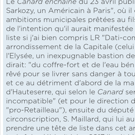
Le
Canard enchaîné
du 23 avril publi
Sarkozy, un Américain à Paris", où il 
ambitions municipales prêtées au fils
de l'intention qu'il aurait manifesté
liste si j'ai bien compris LR "Dati-co
arrondissement de la Capitale (celu
l'Elysée, un inexpugnable bastion d
dirait: "du coffre-fort et de l'eau bén
rêvé pour se livrer sans danger à tout
et ce au détriment d'abord de la ma
d'Hauteserre, qui selon le
Canard
se
incompatible" (et pour le direction
"pro-Retailleau"), ensuite du déput
circonscription, S. Maillard, qui lui 
prendre une tête de liste dans cet a