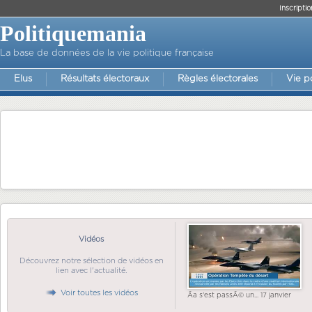
Inscriptio
Politiquemania
La base de données de la vie politique française
Elus
Résultats électoraux
Règles électorales
Vie p
Vidéos
Découvrez notre sélection de vidéos en
lien avec l'actualité.
Voir toutes les vidéos
Ãa s'est passÃ© un... 17 janvier