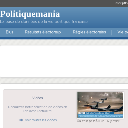
Inscriptio
Politiquemania
La base de données de la vie politique française
Elus
Résultats électoraux
Règles électorales
Vie p
Vidéos
Découvrez notre sélection de vidéos en
lien avec l'actualité.
Voir toutes les vidéos
Ãa s'est passÃ© un... 17 janvier