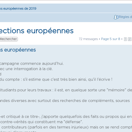
ns européennes de 2019
Règles 
lections européennes
72 messages •
Page
5
sur
8
•
1
2
ons européennes
a campagne commence aujourd'hui.
c une interrogation à la clé.
d
 compte : s'il estime que c'est très bien ainsi, qu'il l'écrive !
 étudiants pour leurs travaux : il est, en quelque sorte une "mémoire" d
emandes diverses avec surtout des recherches de compléments, sources
t critiqué à ce titre-, j'apporte quelquefois des faits ou propos qui en
es contre-vérités qui constituent ma "défense".
de contributeurs (parfois en des termes injurieux) mais on se rend comp