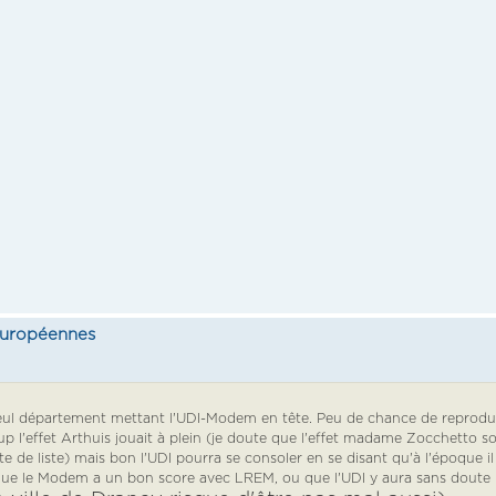
 européennes
 seul département mettant l'UDI-Modem en tête. Peu de chance de reprodu
 coup l'effet Arthuis jouait à plein (je doute que l'effet madame Zocchetto so
te de liste) mais bon l'UDI pourra se consoler en se disant qu'à l'époque il
 que le Modem a un bon score avec LREM, ou que l'UDI y aura sans doute