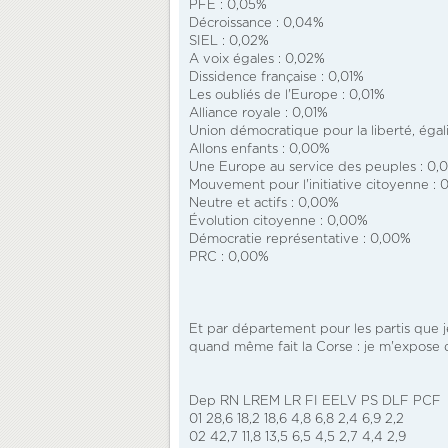
PFE : 0,05%
Décroissance : 0,04%
SIEL : 0,02%
A voix égales : 0,02%
Dissidence française : 0,01%
Les oubliés de l'Europe : 0,01%
Alliance royale : 0,01%
Union démocratique pour la liberté, égali
Allons enfants : 0,00%
Une Europe au service des peuples : 0,
Mouvement pour l'initiative citoyenne :
Neutre et actifs : 0,00%
Évolution citoyenne : 0,00%
Démocratie représentative : 0,00%
PRC : 0,00%
Et par département pour les partis que j
quand même fait la Corse : je m'expose do
Dep RN LREM LR FI EELV PS DLF PCF
01 28,6 18,2 18,6 4,8 6,8 2,4 6,9 2,2
02 42,7 11,8 13,5 6,5 4,5 2,7 4,4 2,9