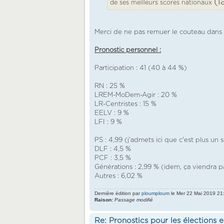
(l
de ses meilleurs scores nationaux
Merci de ne pas remuer le couteau dans la
Pronostic personnel :
Participation : 41 (40 à 44 %)
RN : 25 %
LREM-MoDem-Agir : 20 %
LR-Centristes : 15 %
EELV : 9 %
LFI : 9 %
PS : 4,99 (j'admets ici que c'est plus un
DLF : 4,5 %
PCF : 3,5 %
Générations : 2,99 % (idem, ça viendra 
Autres : 6,02 %
Dernière édition par
ploumploum
le Mer 22 Mai 2019 21:1
Raison:
Passage modifié
Re: Pronostics pour les élections