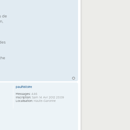
s de
n,
des
che
paulhistoire
Messages:
446
Inscription:
Sam 14 Avr 2012 23:09
Localisation:
Haute-Garonne