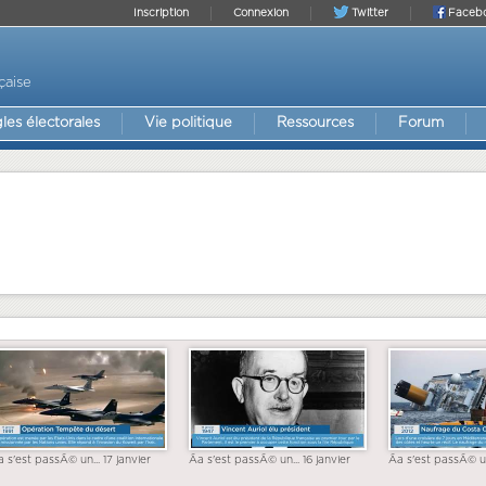
Inscription
Connexion
Twitter
Faceb
çaise
les électorales
Vie politique
Ressources
Forum
a s'est passÃ© un... 17 janvier
Ãa s'est passÃ© un... 16 janvier
Ãa s'est passÃ© un