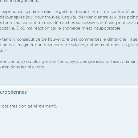
 démuni d'arguments.
xpérience syndicale dans la gestion des auxiliaires m'a confronté au
 jour après jour pour trouver, jusqu'au dernier d'entre eux, des point
les tenais au courant de mes démarches successives et étais, pour chacu
 positive. D'où ma réaction car le chômage m'est insupportable.
le terrain, consécutive de l'ouverture des commerces le dimanche . Il se
ent ne pas imaginer que beaucoup de salariés, notamment dans les gran
ts ?
le valenciennois) ou plus général (employés des grandes surfaces) diman
uter, dans les résultats.
 européennes
s pas très bon généralement!)