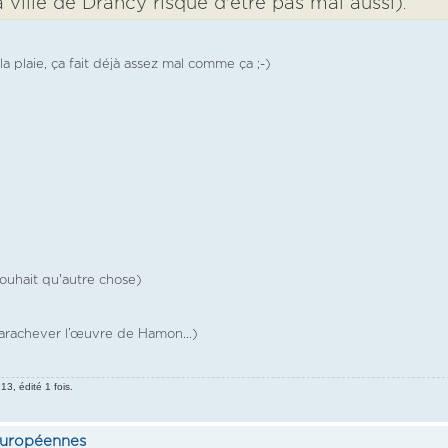
a ville de Drancy risque d'être pas mal aussi)
.
 plaie, ça fait déjà assez mal comme ça ;-)
 souhait qu'autre chose)
parachever l’œuvre de Hamon...)
3, édité 1 fois.
 européennes