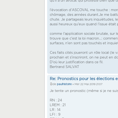
qu'il a un avocat qui proteste bien que
l'évocation d'ASCOVAL me touche : mon e
chômage, des années durant.Je me battais
chute. Je partageais leurs inquiétudes, 
aussi heureux qu'eux quand l'issue était
comme l'application sociale brutale, sur 
trouve que c'est la loi macron...: comm
surfaces, n'en sont pas touchés et inquie
Ces faits cités joueront un rôle local (
prochain et s'inscriront, on ne peut en do
D'où leur justification dans ce fil.
Bertrand SALVAT
Re: Pronostics pour les élections
de
paulhistoire
» Mer 22 Mai 2019 21:07
Je tente un pronostic (même si je ne sui
RN : 24
LREM : 21
LR : 14
LFI : 9