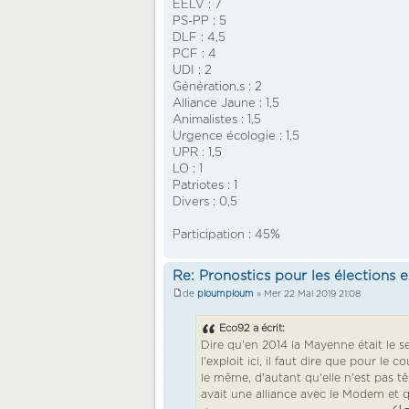
EELV : 7
PS-PP : 5
DLF : 4,5
PCF : 4
UDI : 2
Génération.s : 2
Alliance Jaune : 1,5
Animalistes : 1,5
Urgence écologie : 1,5
UPR : 1,5
LO : 1
Patriotes : 1
Divers : 0,5
Participation : 45%
Re: Pronostics pour les élections
de
ploumploum
» Mer 22 Mai 2019 21:08
Eco92 a écrit:
Dire qu'en 2014 la Mayenne était le
l'exploit ici, il faut dire que pour le
le même, d'autant qu'elle n'est pas tê
avait une alliance avec le Modem et