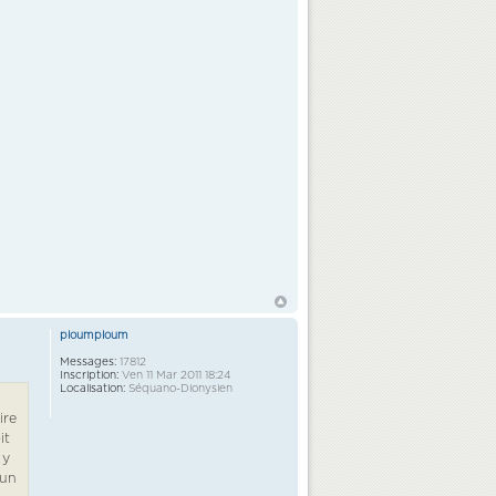
ploumploum
Messages:
17812
Inscription:
Ven 11 Mar 2011 18:24
Localisation:
Séquano-Dionysien
ire
it
 y
 un