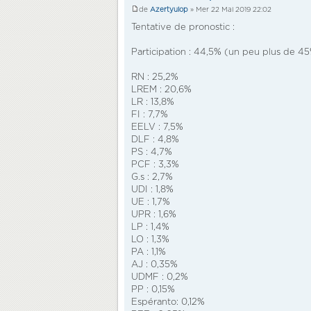
de
Azertyuiop
» Mer 22 Mai 2019 22:02
Tentative de pronostic :
Participation : 44,5% (un peu plus de 4
RN : 25,2%
LREM : 20,6%
LR : 13,8%
FI : 7,7%
EELV : 7,5%
DLF : 4,8%
PS : 4,7%
PCF : 3,3%
G.s : 2,7%
UDI : 1,8%
UE : 1,7%
UPR : 1,6%
LP : 1,4%
LO : 1,3%
PA : 1,1%
AJ : 0,35%
UDMF : 0,2%
PP : 0,15%
Espéranto: 0,12%