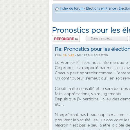
Index du forum
‹
Élections en France
‹
Électio
Pronostics pour les é
Répondre
Re: Pronostics pour les électi
de
SALVAT
» Mer 22 Mai 2019 17:56
Le Premier Ministre nous informe que l
Ce propos est rapporté par mes soins ave
Chacun peut apprécier comme il l'enten
Un contributeur s'émeut qu'il en soit rendu
Ce site a été consulté et le sera par des
faits, appréciations, voire jugements.
Depuis que j'y participe, j'ai eu des d
etc....
N'appréciant pas beaucoup la macronie, -e
prouvent la vacuité, les illusions voire l
Macron n'est pas le seul à être la cible 