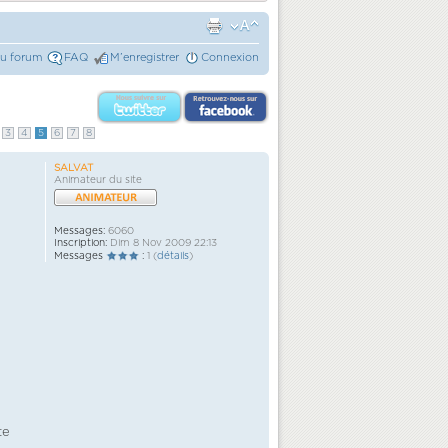
du forum
FAQ
M’enregistrer
Connexion
3
4
5
6
7
8
SALVAT
Animateur du site
Messages:
6060
Inscription:
Dim 8 Nov 2009 22:13
Messages
:
1 (
détails
)
e
te