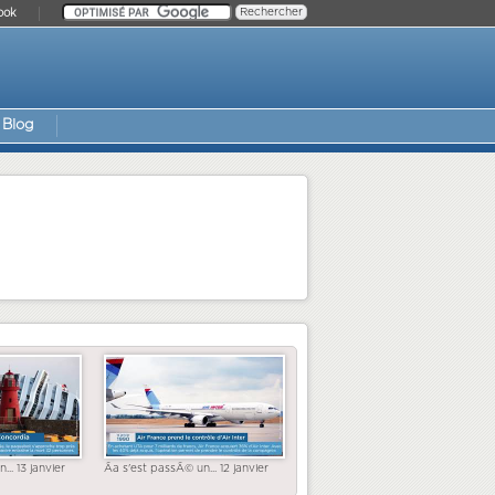
ook
Blog
... 13 janvier
Ãa s'est passÃ© un... 12 janvier