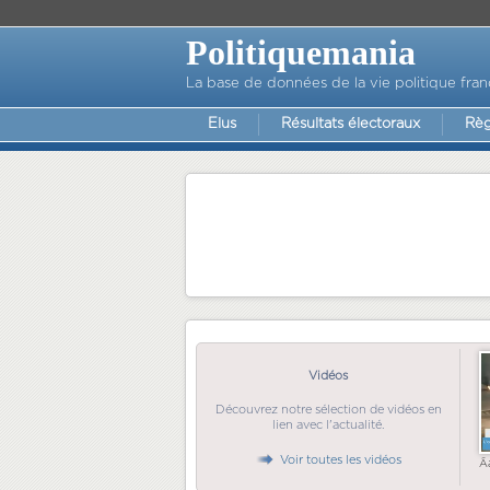
Politiquemania
La base de données de la vie politique fran
Elus
Résultats électoraux
Règ
Vidéos
Découvrez notre sélection de vidéos en
lien avec l'actualité.
Voir toutes les vidéos
Ã